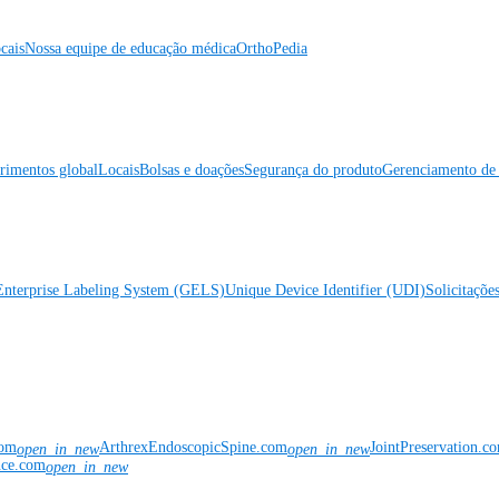
cais
Nossa equipe de educação médica
OrthoPedia
rimentos global
Locais
Bolsas e doações
Segurança do produto
Gerenciamento de 
Enterprise Labeling System (GELS)
Unique Device Identifier (UDI)
Solicitaçõe
com
ArthrexEndoscopicSpine.com
JointPreservation.c
open_in_new
open_in_new
nce.com
open_in_new