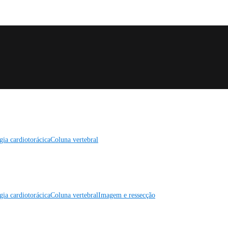
gia cardiotorácica
Coluna vertebral
gia cardiotorácica
Coluna vertebral
Imagem e ressecção