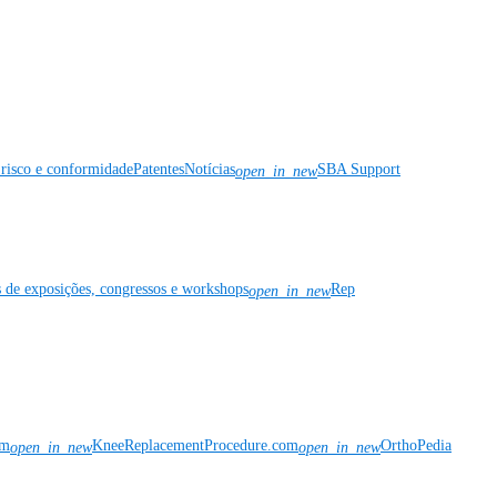
risco e conformidade
Patentes
Notícias
SBA Support
open_in_new
s de exposições, congressos e workshops
Rep
open_in_new
om
KneeReplacementProcedure.com
OrthoPedia
open_in_new
open_in_new