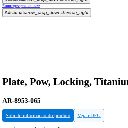
Empregos
open_in_new
Adicional
arrow_drop_down
chevron_right
Plate, Pow, Locking, Titani
AR-8953-065
Solicite informação do produto
Veja eDFU