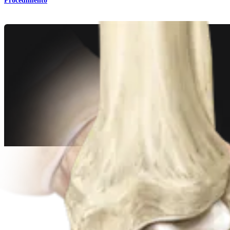
Procedimento
Pé e tornozelo
Osteotomia do primeiro metatarso