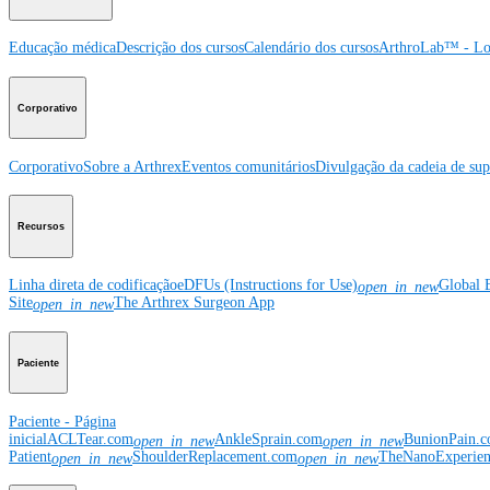
Educação médica
Descrição dos cursos
Calendário dos cursos
ArthroLab™ - Lo
Corporativo
Corporativo
Sobre a Arthrex
Eventos comunitários
Divulgação da cadeia de sup
Recursos
Linha direta de codificação
eDFUs (Instructions for Use)
Global 
open_in_new
Site
The Arthrex Surgeon App
open_in_new
Paciente
Paciente - Página
inicial
ACLTear.com
AnkleSprain.com
BunionPain.
open_in_new
open_in_new
Patient
ShoulderReplacement.com
TheNanoExperie
open_in_new
open_in_new