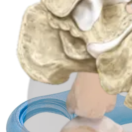
Procedimento
Pé e tornozelo
Placas e parafusos MTP de baixo perfil