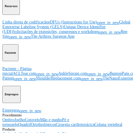
Recursos
Linha direta de codificação
eDFUs (Instructions for Use)
Global
open_in_new
Enterprise Labeling System (GELS)
Unique Device Identifier
(UDI)
Solicitações de exposições, congressos e workshops
Rep
open_in_new
Site
The Arthrex Surgeon App
open_in_new
Paciente
Paciente - Página
inicial
ACLTear.com
AnkleSprain.com
BunionPain.
open_in_new
open_in_new
Patient
ShoulderReplacement.com
TheNanoExperie
open_in_new
open_in_new
Empregos
Empregos
open_in_new
Procedimento
Ombro
Joelho
Cotovelo
Mão e punho
Pé e
tornozelo
Quadril
Ortobiológicos
Cirurgia cardiotorácica
Coluna vertebral
Producto