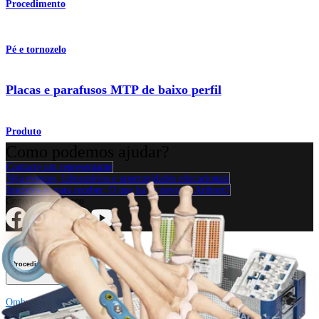
Procedimento
Pé e tornozelo
Placas e parafusos MTP de baixo perfil
Produto
Como podemos ajudar?
Contacte um representante
Veja eventos, laboratórios e oportunidades educacionais
Inscreva-se para receber: O que há de novo na Arthrex?
Conecte-se conosco
Procedimento
Ombro
Joelho
Cotovelo
Mão e punho
Pé e
tornozelo
Quadril
Ortobiológicos
Cirurgia cardiotorácica
Coluna vertebral