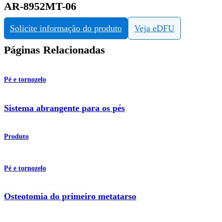
AR-8952MT-06
Solicite informação do produto
Veja eDFU
Páginas Relacionadas
Pé e tornozelo
Sistema abrangente para os pés
Produto
Pé e tornozelo
Osteotomia do primeiro metatarso