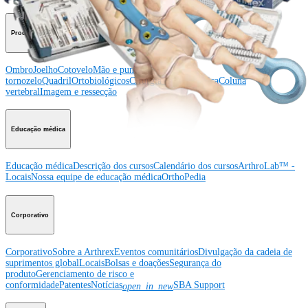
Producto
Ombro
Joelho
Cotovelo
Mão e punho
Pé e
tornozelo
Quadril
Ortobiológicos
Cirurgia cardiotorácica
Coluna
vertebral
Imagem e ressecção
Educação médica
Educação médica
Descrição dos cursos
Calendário dos cursos
ArthroLab™ -
Locais
Nossa equipe de educação médica
OrthoPedia
Corporativo
Corporativo
Sobre a Arthrex
Eventos comunitários
Divulgação da cadeia de
suprimentos global
Locais
Bolsas e doações
Segurança do
produto
Gerenciamento de risco e
conformidade
Patentes
Notícias
SBA Support
open_in_new