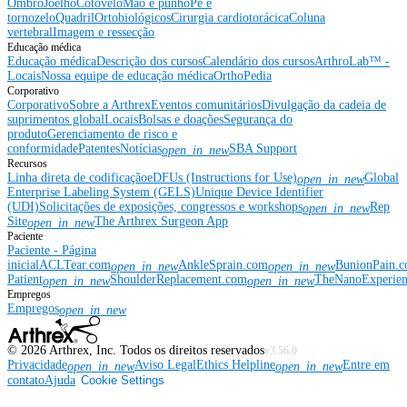
Ombro
Joelho
Cotovelo
Mão e punho
Pé e
tornozelo
Quadril
Ortobiológicos
Cirurgia cardiotorácica
Coluna
vertebral
Imagem e ressecção
Educação médica
Educação médica
Descrição dos cursos
Calendário dos cursos
ArthroLab™ -
Locais
Nossa equipe de educação médica
OrthoPedia
Corporativo
Corporativo
Sobre a Arthrex
Eventos comunitários
Divulgação da cadeia de
suprimentos global
Locais
Bolsas e doações
Segurança do
produto
Gerenciamento de risco e
conformidade
Patentes
Notícias
SBA Support
open_in_new
Recursos
Linha direta de codificação
eDFUs (Instructions for Use)
Global
open_in_new
Enterprise Labeling System (GELS)
Unique Device Identifier
(UDI)
Solicitações de exposições, congressos e workshops
Rep
open_in_new
Site
The Arthrex Surgeon App
open_in_new
Paciente
Paciente - Página
inicial
ACLTear.com
AnkleSprain.com
BunionPain.
open_in_new
open_in_new
Patient
ShoulderReplacement.com
TheNanoExperie
open_in_new
open_in_new
Empregos
Empregos
open_in_new
©
2026
Arthrex, Inc. Todos os direitos reservados
v3.56.0
Privacidade
Aviso Legal
Ethics Helpline
Entre em
open_in_new
open_in_new
contato
Ajuda
Cookie Settings