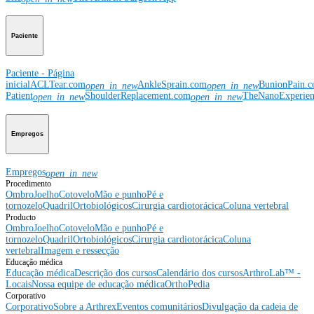
Paciente
Paciente - Página
inicial
ACLTear.com
AnkleSprain.com
BunionPain.
open_in_new
open_in_new
Patient
ShoulderReplacement.com
TheNanoExperie
open_in_new
open_in_new
Empregos
Empregos
open_in_new
Procedimento
Ombro
Joelho
Cotovelo
Mão e punho
Pé e
tornozelo
Quadril
Ortobiológicos
Cirurgia cardiotorácica
Coluna vertebral
Producto
Ombro
Joelho
Cotovelo
Mão e punho
Pé e
tornozelo
Quadril
Ortobiológicos
Cirurgia cardiotorácica
Coluna
vertebral
Imagem e ressecção
Educação médica
Educação médica
Descrição dos cursos
Calendário dos cursos
ArthroLab™ -
Locais
Nossa equipe de educação médica
OrthoPedia
Corporativo
Corporativo
Sobre a Arthrex
Eventos comunitários
Divulgação da cadeia de