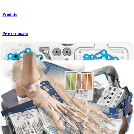
Produto
Pé e tornozelo
Sistema abrangente para os pés
Produto
Pé e tornozelo
Correção do hallux valgus com o procedimento
Lapidus
Procedimento