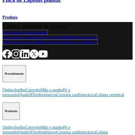
Produto
Como podemos ajudar?
Contacte um representante
Veja eventos, laboratórios e oportunidades educacionais
Inscreva-se para receber: O que há de novo na Arthrex?
Conecte-se conosco
Procedimento
Ombro
Joelho
Cotovelo
Mão e punho
Pé e
tornozelo
Quadril
Ortobiológicos
Cirurgia cardiotorácica
Coluna vertebral
Producto
Ombro
Joelho
Cotovelo
Mão e punho
Pé e
tornozelo
Quadril
Ortobiológicos
Cirurgia cardiotorácica
Coluna