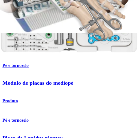
Pé e tornozelo
Artrodese da articulação de Lisfranc
Procedimento
Pé e tornozelo
Módulo de placas do mediopé
Produto
Pé e tornozelo
Placa de Lapidus plantar