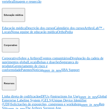
vertebral
Imagem e ressecção
Educação médica
Educação médica
Descrição dos cursos
Calendário dos cursos
ArthroLab™ -
Locais
Nossa equipe de educação médica
OrthoPedia
Corporativo
Corporativo
Sobre a Arthrex
Eventos comunitários
Divulgação da cadeia de
suprimentos global
Locais
Bolsas e doações
Segurança do
produto
Gerenciamento de risco e
conformidade
Patentes
Notícias
SBA Support
open_in_new
Recursos
Linha direta de codificação
eDFUs (Instructions for Use)
Global
open_in_new
Enterprise Labeling System (GELS)
Unique Device Identifier
(UDI)
Solicitações de exposições, congressos e workshops
Rep
open_in_new
Site
The Arthrex Surgeon App
open_in_new