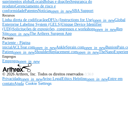
suprimentos global
Locais
Bolsas e doações
Segurança do
produto
Gerenciamento de risco e
conformidade
Patentes
Notícias
SBA Support
open_in_new
Recursos
Linha direta de codificação
eDFUs (Instructions for Use)
Global
open_in_new
Enterprise Labeling System (GELS)
Unique Device Identifier
(UDI)
Solicitações de exposições, congressos e workshops
Rep
open_in_new
Site
The Arthrex Surgeon App
open_in_new
Paciente
Paciente - Página
inicial
ACLTear.com
AnkleSprain.com
BunionPain.
open_in_new
open_in_new
Patient
ShoulderReplacement.com
TheNanoExperie
open_in_new
open_in_new
Empregos
Empregos
open_in_new
©
2026
Arthrex, Inc. Todos os direitos reservados
v3.56.0
Privacidade
Aviso Legal
Ethics Helpline
Entre em
open_in_new
open_in_new
contato
Ajuda
Cookie Settings