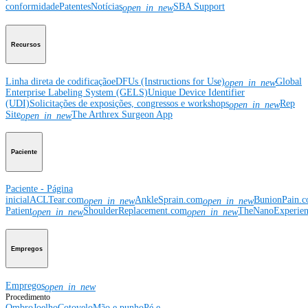
conformidade
Patentes
Notícias
SBA Support
open_in_new
Recursos
Linha direta de codificação
eDFUs (Instructions for Use)
Global
open_in_new
Enterprise Labeling System (GELS)
Unique Device Identifier
(UDI)
Solicitações de exposições, congressos e workshops
Rep
open_in_new
Site
The Arthrex Surgeon App
open_in_new
Paciente
Paciente - Página
inicial
ACLTear.com
AnkleSprain.com
BunionPain.
open_in_new
open_in_new
Patient
ShoulderReplacement.com
TheNanoExperie
open_in_new
open_in_new
Empregos
Empregos
open_in_new
Procedimento
Ombro
Joelho
Cotovelo
Mão e punho
Pé e