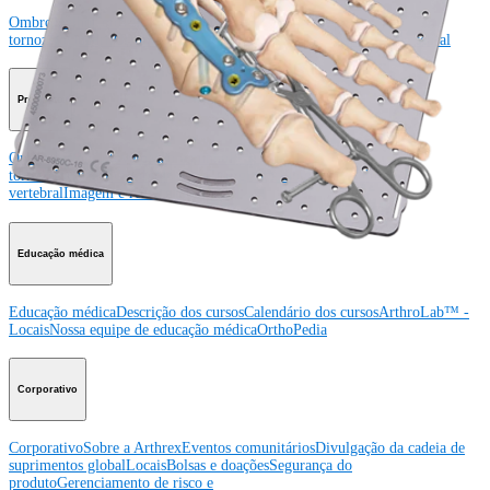
Ombro
Joelho
Cotovelo
Mão e punho
Pé e
tornozelo
Quadril
Ortobiológicos
Cirurgia cardiotorácica
Coluna vertebral
Producto
Ombro
Joelho
Cotovelo
Mão e punho
Pé e
tornozelo
Quadril
Ortobiológicos
Cirurgia cardiotorácica
Coluna
vertebral
Imagem e ressecção
Educação médica
Educação médica
Descrição dos cursos
Calendário dos cursos
ArthroLab™ -
Locais
Nossa equipe de educação médica
OrthoPedia
Corporativo
Corporativo
Sobre a Arthrex
Eventos comunitários
Divulgação da cadeia de
suprimentos global
Locais
Bolsas e doações
Segurança do
produto
Gerenciamento de risco e