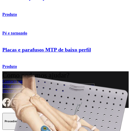
Produto
Pé e tornozelo
Placas e parafusos MTP de baixo perfil
Produto
Como podemos ajudar?
Contacte um representante
Veja eventos, laboratórios e oportunidades educacionais
Inscreva-se para receber: O que há de novo na Arthrex?
Conecte-se conosco
Procedimento