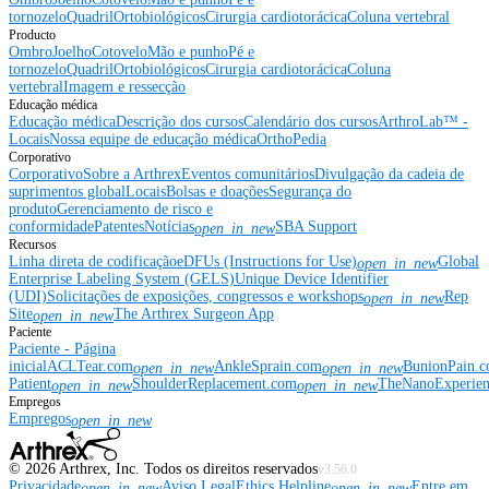
tornozelo
Quadril
Ortobiológicos
Cirurgia cardiotorácica
Coluna vertebral
Producto
Ombro
Joelho
Cotovelo
Mão e punho
Pé e
tornozelo
Quadril
Ortobiológicos
Cirurgia cardiotorácica
Coluna
vertebral
Imagem e ressecção
Educação médica
Educação médica
Descrição dos cursos
Calendário dos cursos
ArthroLab™ -
Locais
Nossa equipe de educação médica
OrthoPedia
Corporativo
Corporativo
Sobre a Arthrex
Eventos comunitários
Divulgação da cadeia de
suprimentos global
Locais
Bolsas e doações
Segurança do
produto
Gerenciamento de risco e
conformidade
Patentes
Notícias
SBA Support
open_in_new
Recursos
Linha direta de codificação
eDFUs (Instructions for Use)
Global
open_in_new
Enterprise Labeling System (GELS)
Unique Device Identifier
(UDI)
Solicitações de exposições, congressos e workshops
Rep
open_in_new
Site
The Arthrex Surgeon App
open_in_new
Paciente
Paciente - Página
inicial
ACLTear.com
AnkleSprain.com
BunionPain.
open_in_new
open_in_new
Patient
ShoulderReplacement.com
TheNanoExperie
open_in_new
open_in_new
Empregos
Empregos
open_in_new
©
2026
Arthrex, Inc. Todos os direitos reservados
v3.56.0
Privacidade
Aviso Legal
Ethics Helpline
Entre em
open_in_new
open_in_new