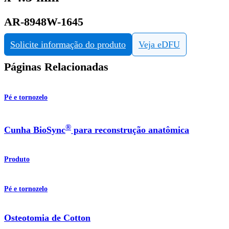
AR-8948W-1645
Solicite informação do produto
Veja eDFU
Páginas Relacionadas
Pé e tornozelo
®
Cunha BioSync
para reconstrução anatômica
Produto
Pé e tornozelo
Osteotomia de Cotton