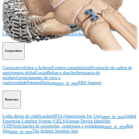
Educação médica
Educação médica
Descrição dos cursos
Calendário dos cursos
ArthroLab™ -
Locais
Nossa equipe de educação médica
OrthoPedia
Corporativo
Corporativo
Sobre a Arthrex
Eventos comunitários
Divulgação da cadeia de
suprimentos global
Locais
Bolsas e doações
Segurança do
produto
Gerenciamento de risco e
conformidade
Patentes
Notícias
SBA Support
open_in_new
Recursos
Linha direta de codificação
eDFUs (Instructions for Use)
Global
open_in_new
Enterprise Labeling System (GELS)
Unique Device Identifier
(UDI)
Solicitações de exposições, congressos e workshops
Rep
open_in_new
Site
The Arthrex Surgeon App
open_in_new