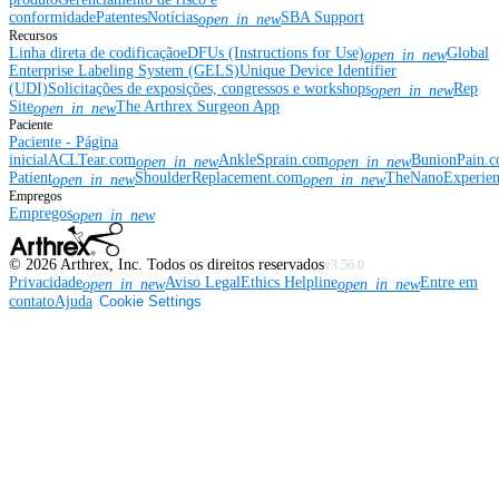
conformidade
Patentes
Notícias
SBA Support
open_in_new
Recursos
Linha direta de codificação
eDFUs (Instructions for Use)
Global
open_in_new
Enterprise Labeling System (GELS)
Unique Device Identifier
(UDI)
Solicitações de exposições, congressos e workshops
Rep
open_in_new
Site
The Arthrex Surgeon App
open_in_new
Paciente
Paciente - Página
inicial
ACLTear.com
AnkleSprain.com
BunionPain.
open_in_new
open_in_new
Patient
ShoulderReplacement.com
TheNanoExperie
open_in_new
open_in_new
Empregos
Empregos
open_in_new
©
2026
Arthrex, Inc. Todos os direitos reservados
v3.56.0
Privacidade
Aviso Legal
Ethics Helpline
Entre em
open_in_new
open_in_new
contato
Ajuda
Cookie Settings