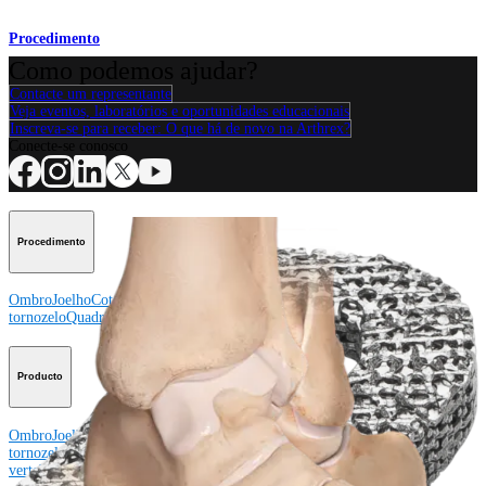
Procedimento
Como podemos ajudar?
Contacte um representante
Veja eventos, laboratórios e oportunidades educacionais
Inscreva-se para receber: O que há de novo na Arthrex?
Conecte-se conosco
Procedimento
Ombro
Joelho
Cotovelo
Mão e punho
Pé e
tornozelo
Quadril
Ortobiológicos
Cirurgia cardiotorácica
Coluna vertebral
Producto
Ombro
Joelho
Cotovelo
Mão e punho
Pé e
tornozelo
Quadril
Ortobiológicos
Cirurgia cardiotorácica
Coluna
vertebral
Imagem e ressecção