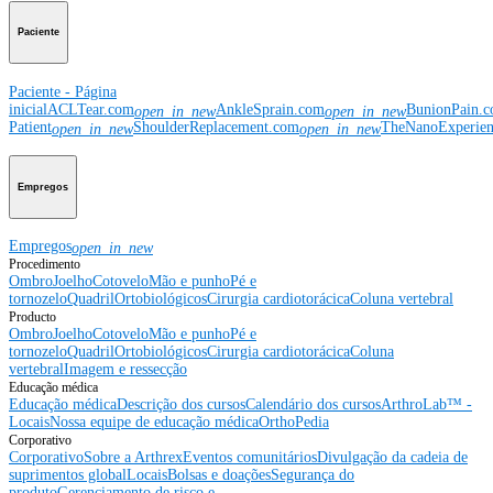
Paciente
Paciente - Página
inicial
ACLTear.com
AnkleSprain.com
BunionPain.
open_in_new
open_in_new
Patient
ShoulderReplacement.com
TheNanoExperie
open_in_new
open_in_new
Empregos
Empregos
open_in_new
Procedimento
Ombro
Joelho
Cotovelo
Mão e punho
Pé e
tornozelo
Quadril
Ortobiológicos
Cirurgia cardiotorácica
Coluna vertebral
Producto
Ombro
Joelho
Cotovelo
Mão e punho
Pé e
tornozelo
Quadril
Ortobiológicos
Cirurgia cardiotorácica
Coluna
vertebral
Imagem e ressecção
Educação médica
Educação médica
Descrição dos cursos
Calendário dos cursos
ArthroLab™ -
Locais
Nossa equipe de educação médica
OrthoPedia
Corporativo
Corporativo
Sobre a Arthrex
Eventos comunitários
Divulgação da cadeia de
suprimentos global
Locais
Bolsas e doações
Segurança do
produto
Gerenciamento de risco e