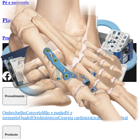
Pé e tornozelo
Placas e parafusos MTP de baixo perfil
Produto
Como podemos ajudar?
Contacte um representante
Veja eventos, laboratórios e oportunidades educacionais
Inscreva-se para receber: O que há de novo na Arthrex?
Conecte-se conosco
Procedimento
Ombro
Joelho
Cotovelo
Mão e punho
Pé e
tornozelo
Quadril
Ortobiológicos
Cirurgia cardiotorácica
Coluna vertebral
Producto