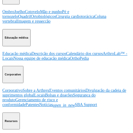
Ombro
Joelho
Cotovelo
Mão e punho
Pé e
tornozelo
Quadril
Ortobiológicos
Cirurgia cardiotorácica
Coluna
vertebral
Imagem e ressecção
Educação médica
Educação médica
Descrição dos cursos
Calendário dos cursos
ArthroLab™ -
Locais
Nossa equipe de educação médica
OrthoPedia
Corporativo
Corporativo
Sobre a Arthrex
Eventos comunitários
Divulgação da cadeia de
suprimentos global
Locais
Bolsas e doações
Segurança do
produto
Gerenciamento de risco e
conformidade
Patentes
Notícias
SBA Support
open_in_new
Recursos