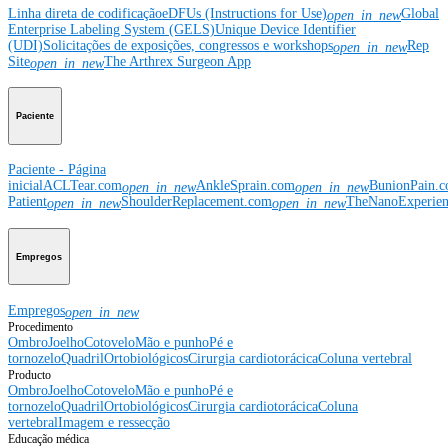
Linha direta de codificação
eDFUs (Instructions for Use)
Global
open_in_new
Enterprise Labeling System (GELS)
Unique Device Identifier
(UDI)
Solicitações de exposições, congressos e workshops
Rep
open_in_new
Site
The Arthrex Surgeon App
open_in_new
Paciente
Paciente - Página
inicial
ACLTear.com
AnkleSprain.com
BunionPain.
open_in_new
open_in_new
Patient
ShoulderReplacement.com
TheNanoExperie
open_in_new
open_in_new
Empregos
Empregos
open_in_new
Procedimento
Ombro
Joelho
Cotovelo
Mão e punho
Pé e
tornozelo
Quadril
Ortobiológicos
Cirurgia cardiotorácica
Coluna vertebral
Producto
Ombro
Joelho
Cotovelo
Mão e punho
Pé e
tornozelo
Quadril
Ortobiológicos
Cirurgia cardiotorácica
Coluna
vertebral
Imagem e ressecção
Educação médica