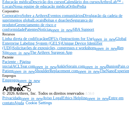
Educação médica
Descrição dos cursos
Calendário dos cursos
ArthroLab™ -
Locais
Nossa equipe de educação médica
OrthoPedia
Corporativo
Corporativo
Sobre a Arthrex
Eventos comunitários
Divulgação da cadeia de
suprimentos global
Locais
Bolsas e doações
Segurança do
produto
Gerenciamento de risco e
conformidade
Patentes
Notícias
SBA Support
open_in_new
Recursos
Linha direta de codificação
eDFUs (Instructions for Use)
Global
open_in_new
Enterprise Labeling System (GELS)
Unique Device Identifier
(UDI)
Solicitações de exposições, congressos e workshops
Rep
open_in_new
Site
The Arthrex Surgeon App
open_in_new
Paciente
Paciente - Página
inicial
ACLTear.com
AnkleSprain.com
BunionPain.
open_in_new
open_in_new
Patient
ShoulderReplacement.com
TheNanoExperie
open_in_new
open_in_new
Empregos
Empregos
open_in_new
©
2026
Arthrex, Inc. Todos os direitos reservados
v3.56.0
Privacidade
Aviso Legal
Ethics Helpline
Entre em
open_in_new
open_in_new
contato
Ajuda
Cookie Settings