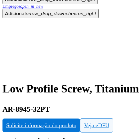
Empregos
open_in_new
Adicional
arrow_drop_down
chevron_right
Low Profile Screw, Titanium
AR-8945-32PT
Solicite informação do produto
Veja eDFU