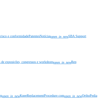
risco e conformidade
Patentes
Notícias
SBA Support
open_in_new
s de exposições, congressos e workshops
Rep
open_in_new
om
KneeReplacementProcedure.com
OrthoPedia
open_in_new
open_in_new