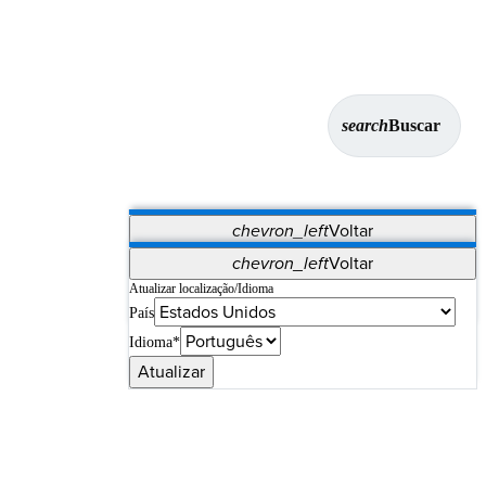
search
Buscar
chevron_left
Voltar
Aplicativos
chevron_left
Voltar
Vet Systems
OrthoPedia Patient
SAP
Atualizar localização/Idioma
País
Supplier Portal
Synergy Imaging & Resection
Idioma*
Atualizar