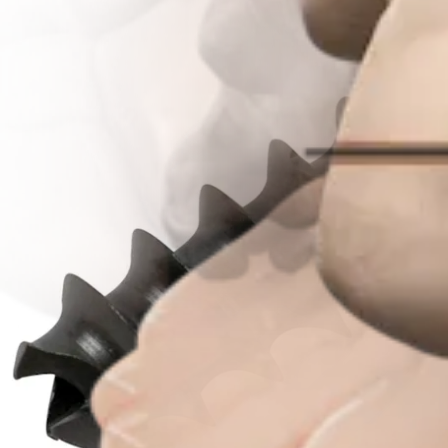
Procedimento
Pé e tornozelo
Osteotomia do calcâneo para pés chatos