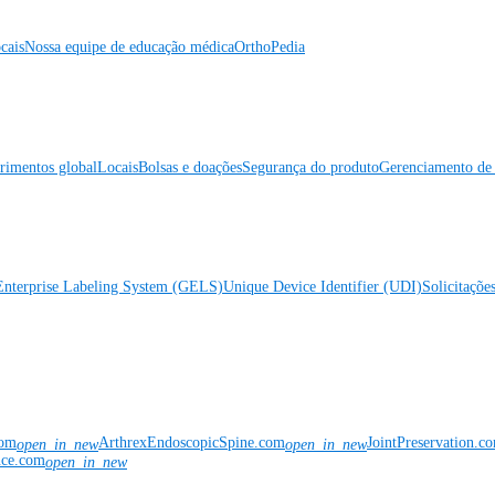
cais
Nossa equipe de educação médica
OrthoPedia
rimentos global
Locais
Bolsas e doações
Segurança do produto
Gerenciamento de 
Enterprise Labeling System (GELS)
Unique Device Identifier (UDI)
Solicitaçõe
com
ArthrexEndoscopicSpine.com
JointPreservation.c
open_in_new
open_in_new
nce.com
open_in_new