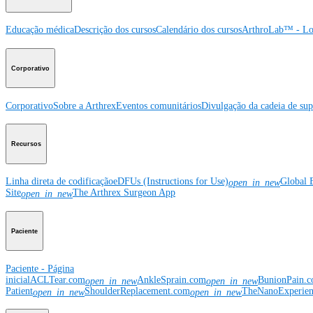
Educação médica
Descrição dos cursos
Calendário dos cursos
ArthroLab™ - Lo
Corporativo
Corporativo
Sobre a Arthrex
Eventos comunitários
Divulgação da cadeia de sup
Recursos
Linha direta de codificação
eDFUs (Instructions for Use)
Global 
open_in_new
Site
The Arthrex Surgeon App
open_in_new
Paciente
Paciente - Página
inicial
ACLTear.com
AnkleSprain.com
BunionPain.
open_in_new
open_in_new
Patient
ShoulderReplacement.com
TheNanoExperie
open_in_new
open_in_new