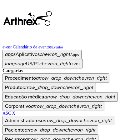
event
Calendário de eventos
Eventos
apps
Aplicativos
chevron_right
Apps
language
US/PT
chevron_right
US/PT
Categorias
Procedimento
arrow_drop_down
chevron_right
Produto
arrow_drop_down
chevron_right
Educação médica
arrow_drop_down
chevron_right
Corporativo
arrow_drop_down
chevron_right
ASC X
Administradores
arrow_drop_down
chevron_right
Paciente
arrow_drop_down
chevron_right
Recursos
arrow_drop_down
chevron_right