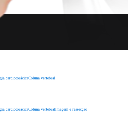
gia cardiotorácica
Coluna vertebral
gia cardiotorácica
Coluna vertebral
Imagem e ressecção