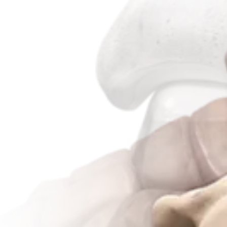
Procedimento
Traumatismo - Extremidades inferiores
Fratura do calcâneo