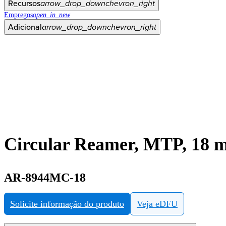
Recursos
arrow_drop_down
chevron_right
Empregos
open_in_new
Adicional
arrow_drop_down
chevron_right
Circular Reamer, MTP, 18
AR-8944MC-18
Solicite informação do produto
Veja eDFU