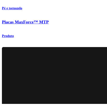
Pé e tornozelo
Placas MaxForce™ MTP
Produto