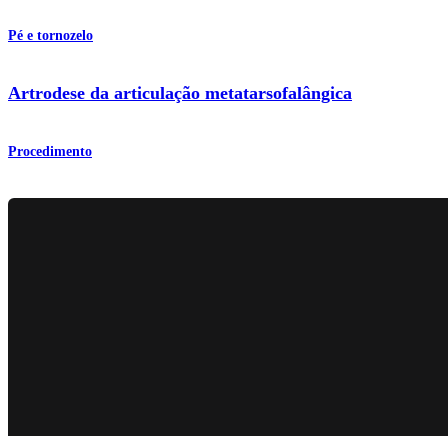
Pé e tornozelo
Artrodese da articulação metatarsofalângica
Procedimento