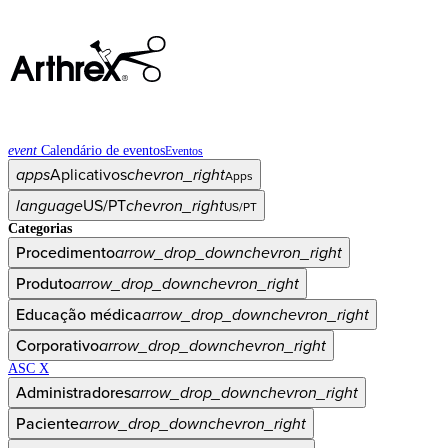
event
Calendário de eventos
Eventos
apps
Aplicativos
chevron_right
Apps
language
US/PT
chevron_right
US/PT
Categorias
Procedimento
arrow_drop_down
chevron_right
Produto
arrow_drop_down
chevron_right
Educação médica
arrow_drop_down
chevron_right
Corporativo
arrow_drop_down
chevron_right
ASC X
Administradores
arrow_drop_down
chevron_right
Paciente
arrow_drop_down
chevron_right