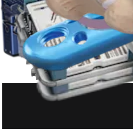
Pé e tornozelo
Sistema abrangente para os pés
Produto