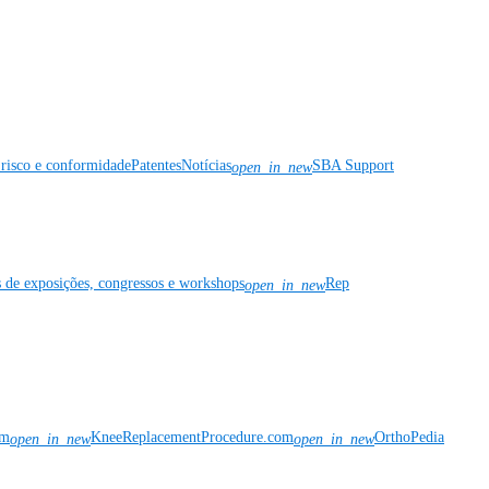
risco e conformidade
Patentes
Notícias
SBA Support
open_in_new
s de exposições, congressos e workshops
Rep
open_in_new
om
KneeReplacementProcedure.com
OrthoPedia
open_in_new
open_in_new