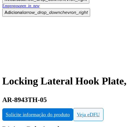
Empregos
open_in_new
Adicional
arrow_drop_down
chevron_right
Locking Lateral Hook Plate,
AR-8943TH-05
Solicite informação do produto
Veja eDFU