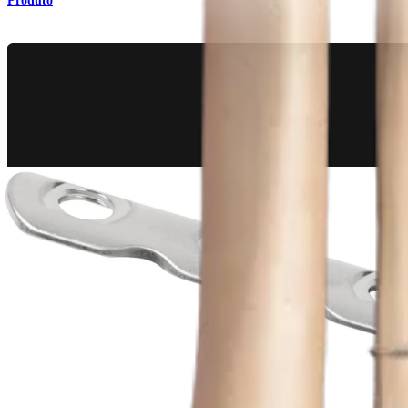
Produto
Pé e tornozelo
Sistema de gerenciamento de fraturas para tornozelo