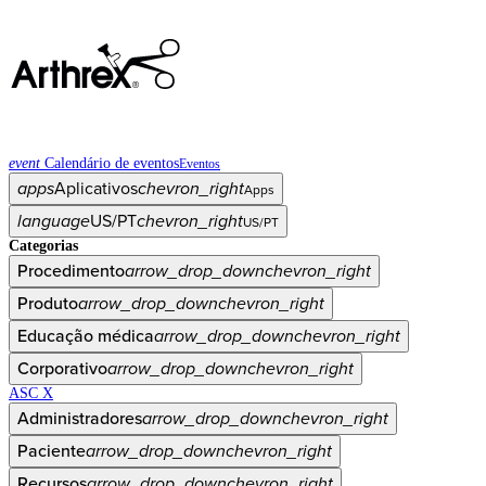
event
Calendário de eventos
Eventos
apps
Aplicativos
chevron_right
Apps
language
US/PT
chevron_right
US/PT
Categorias
Procedimento
arrow_drop_down
chevron_right
Produto
arrow_drop_down
chevron_right
Educação médica
arrow_drop_down
chevron_right
Corporativo
arrow_drop_down
chevron_right
ASC X
Administradores
arrow_drop_down
chevron_right
Paciente
arrow_drop_down
chevron_right
Recursos
arrow_drop_down
chevron_right