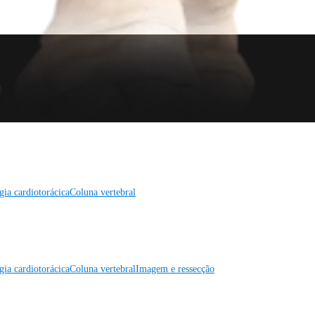
gia cardiotorácica
Coluna vertebral
gia cardiotorácica
Coluna vertebral
Imagem e ressecção