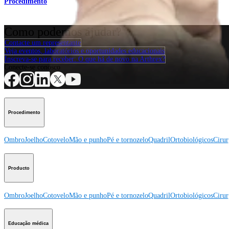
Procedimento
Como podemos ajudar?
Contacte um representante
Veja eventos, laboratórios e oportunidades educacionais
Inscreva-se para receber: O que há de novo na Arthrex?
Conecte-se conosco
Procedimento
Ombro
Joelho
Cotovelo
Mão e punho
Pé e tornozelo
Quadril
Ortobiológicos
Cirur
Producto
Ombro
Joelho
Cotovelo
Mão e punho
Pé e tornozelo
Quadril
Ortobiológicos
Cirur
Educação médica