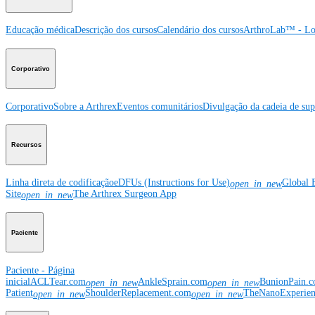
Educação médica
Descrição dos cursos
Calendário dos cursos
ArthroLab™ - Lo
Corporativo
Corporativo
Sobre a Arthrex
Eventos comunitários
Divulgação da cadeia de sup
Recursos
Linha direta de codificação
eDFUs (Instructions for Use)
Global 
open_in_new
Site
The Arthrex Surgeon App
open_in_new
Paciente
Paciente - Página
inicial
ACLTear.com
AnkleSprain.com
BunionPain.
open_in_new
open_in_new
Patient
ShoulderReplacement.com
TheNanoExperie
open_in_new
open_in_new