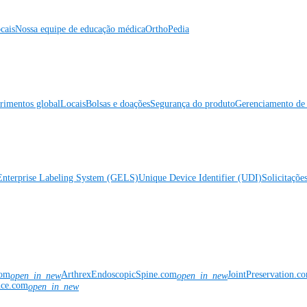
cais
Nossa equipe de educação médica
OrthoPedia
rimentos global
Locais
Bolsas e doações
Segurança do produto
Gerenciamento de 
Enterprise Labeling System (GELS)
Unique Device Identifier (UDI)
Solicitaçõe
com
ArthrexEndoscopicSpine.com
JointPreservation.c
open_in_new
open_in_new
nce.com
open_in_new