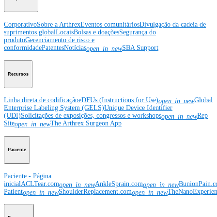
Corporativo
Sobre a Arthrex
Eventos comunitários
Divulgação da cadeia de
suprimentos global
Locais
Bolsas e doações
Segurança do
produto
Gerenciamento de risco e
conformidade
Patentes
Notícias
SBA Support
open_in_new
Recursos
Linha direta de codificação
eDFUs (Instructions for Use)
Global
open_in_new
Enterprise Labeling System (GELS)
Unique Device Identifier
(UDI)
Solicitações de exposições, congressos e workshops
Rep
open_in_new
Site
The Arthrex Surgeon App
open_in_new
Paciente
Paciente - Página
inicial
ACLTear.com
AnkleSprain.com
BunionPain.
open_in_new
open_in_new
Patient
ShoulderReplacement.com
TheNanoExperie
open_in_new
open_in_new