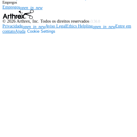
Empregos
Empregos
open_in_new
©
2026
Arthrex, Inc. Todos os direitos reservados
v3.56.0
Privacidade
Aviso Legal
Ethics Helpline
Entre em
open_in_new
open_in_new
contato
Ajuda
Cookie Settings