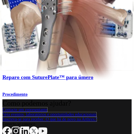
Ombro
SuturePlate™ para úmero
Produto
Ombro
Reparo com SuturePlate™ para úmero
Procedimento
Como podemos ajudar?
Contacte um representante
Veja eventos, laboratórios e oportunidades educacionais
Inscreva-se para receber: O que há de novo na Arthrex?
Conecte-se conosco