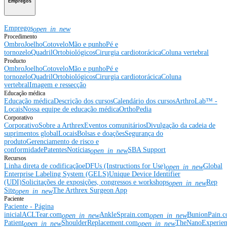
Empregos
Empregos
open_in_new
Procedimento
Ombro
Joelho
Cotovelo
Mão e punho
Pé e
tornozelo
Quadril
Ortobiológicos
Cirurgia cardiotorácica
Coluna vertebral
Producto
Ombro
Joelho
Cotovelo
Mão e punho
Pé e
tornozelo
Quadril
Ortobiológicos
Cirurgia cardiotorácica
Coluna
vertebral
Imagem e ressecção
Educação médica
Educação médica
Descrição dos cursos
Calendário dos cursos
ArthroLab™ -
Locais
Nossa equipe de educação médica
OrthoPedia
Corporativo
Corporativo
Sobre a Arthrex
Eventos comunitários
Divulgação da cadeia de
suprimentos global
Locais
Bolsas e doações
Segurança do
produto
Gerenciamento de risco e
conformidade
Patentes
Notícias
SBA Support
open_in_new
Recursos
Linha direta de codificação
eDFUs (Instructions for Use)
Global
open_in_new
Enterprise Labeling System (GELS)
Unique Device Identifier
(UDI)
Solicitações de exposições, congressos e workshops
Rep
open_in_new
Site
The Arthrex Surgeon App
open_in_new
Paciente
Paciente - Página
inicial
ACLTear.com
AnkleSprain.com
BunionPain.
open_in_new
open_in_new
Patient
ShoulderReplacement.com
TheNanoExperie
open_in_new
open_in_new