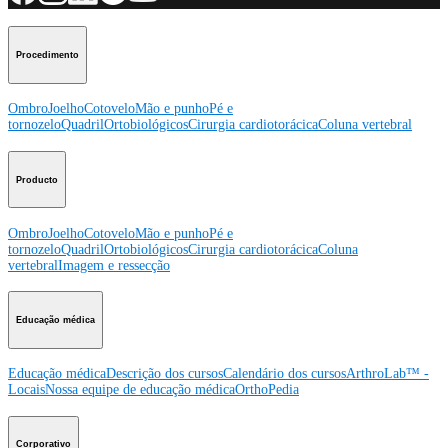
Procedimento
Ombro
Joelho
Cotovelo
Mão e punho
Pé e
tornozelo
Quadril
Ortobiológicos
Cirurgia cardiotorácica
Coluna vertebral
Producto
Ombro
Joelho
Cotovelo
Mão e punho
Pé e
tornozelo
Quadril
Ortobiológicos
Cirurgia cardiotorácica
Coluna
vertebral
Imagem e ressecção
Educação médica
Educação médica
Descrição dos cursos
Calendário dos cursos
ArthroLab™ -
Locais
Nossa equipe de educação médica
OrthoPedia
Corporativo