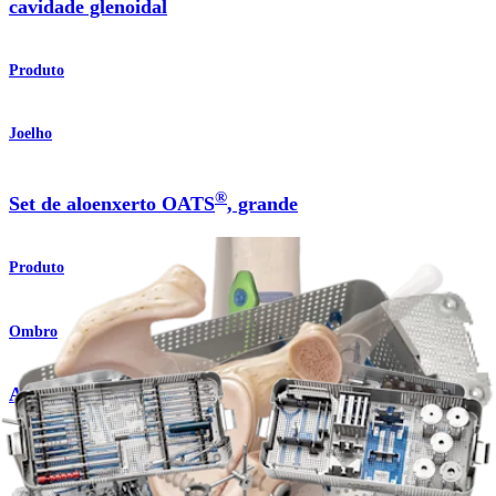
cavidade glenoidal
Produto
Joelho
®
Set de aloenxerto OATS
, grande
Produto
Ombro
Arco congruente Latarjet
Procedimento