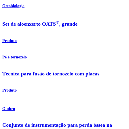
Ortobiologia
®
Set de aloenxerto OATS
, grande
Produto
Pé e tornozelo
Técnica para fusão de tornozelo com placas
Produto
Ombro
Conjunto de instrumentação para perda óssea na