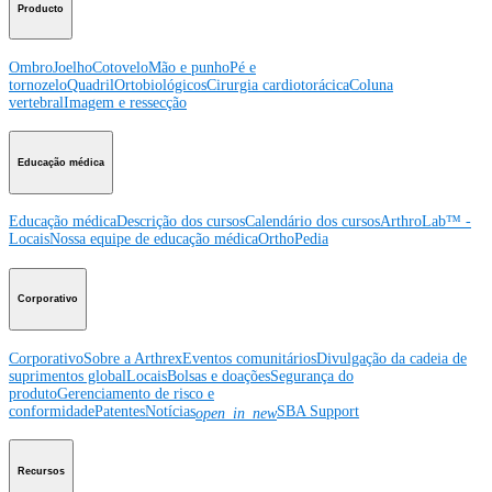
Producto
Ombro
Joelho
Cotovelo
Mão e punho
Pé e
tornozelo
Quadril
Ortobiológicos
Cirurgia cardiotorácica
Coluna
vertebral
Imagem e ressecção
Educação médica
Educação médica
Descrição dos cursos
Calendário dos cursos
ArthroLab™ -
Locais
Nossa equipe de educação médica
OrthoPedia
Corporativo
Corporativo
Sobre a Arthrex
Eventos comunitários
Divulgação da cadeia de
suprimentos global
Locais
Bolsas e doações
Segurança do
produto
Gerenciamento de risco e
conformidade
Patentes
Notícias
SBA Support
open_in_new
Recursos