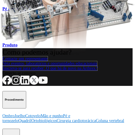
Pé e tornozelo
®
Talus OATS
Set
Produto
Como podemos ajudar?
Contacte um representante
Veja eventos, laboratórios e oportunidades educacionais
Inscreva-se para receber: O que há de novo na Arthrex?
Conecte-se conosco
Procedimento
Ombro
Joelho
Cotovelo
Mão e punho
Pé e
tornozelo
Quadril
Ortobiológicos
Cirurgia cardiotorácica
Coluna vertebral