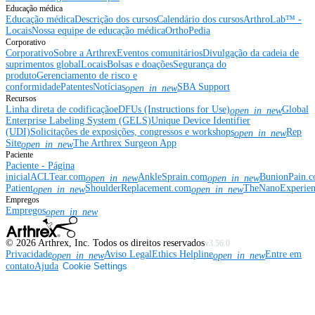
Educação médica
Educação médica
Descrição dos cursos
Calendário dos cursos
ArthroLab™ -
Locais
Nossa equipe de educação médica
OrthoPedia
Corporativo
Corporativo
Sobre a Arthrex
Eventos comunitários
Divulgação da cadeia de
suprimentos global
Locais
Bolsas e doações
Segurança do
produto
Gerenciamento de risco e
conformidade
Patentes
Notícias
SBA Support
open_in_new
Recursos
Linha direta de codificação
eDFUs (Instructions for Use)
Global
open_in_new
Enterprise Labeling System (GELS)
Unique Device Identifier
(UDI)
Solicitações de exposições, congressos e workshops
Rep
open_in_new
Site
The Arthrex Surgeon App
open_in_new
Paciente
Paciente - Página
inicial
ACLTear.com
AnkleSprain.com
BunionPain.
open_in_new
open_in_new
Patient
ShoulderReplacement.com
TheNanoExperie
open_in_new
open_in_new
Empregos
Empregos
open_in_new
©
2026
Arthrex, Inc. Todos os direitos reservados
v3.56.0
Privacidade
Aviso Legal
Ethics Helpline
Entre em
open_in_new
open_in_new
contato
Ajuda
Cookie Settings