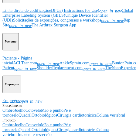
Linha direta de codificação
eDFUs (Instructions for Use)
Global
open_in_new
Enterprise Labeling System (GELS)
Unique Device Identifier
(UDI)
Solicitações de exposições, congressos e workshops
Rep
open_in_new
Site
The Arthrex Surgeon App
open_in_new
Paciente
Paciente - Página
inicial
ACLTear.com
AnkleSprain.com
BunionPain.
open_in_new
open_in_new
Patient
ShoulderReplacement.com
TheNanoExperie
open_in_new
open_in_new
Empregos
Empregos
open_in_new
Procedimento
Ombro
Joelho
Cotovelo
Mão e punho
Pé e
tornozelo
Quadril
Ortobiológicos
Cirurgia cardiotorácica
Coluna vertebral
Producto
Ombro
Joelho
Cotovelo
Mão e punho
Pé e
tornozelo
Quadril
Ortobiológicos
Cirurgia cardiotorácica
Coluna
vertebral
Imagem e ressecção