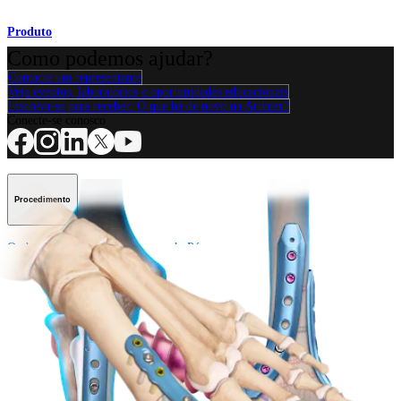
Produto
Como podemos ajudar?
Contacte um representante
Veja eventos, laboratórios e oportunidades educacionais
Inscreva-se para receber: O que há de novo na Arthrex?
Conecte-se conosco
Procedimento
Ombro
Joelho
Cotovelo
Mão e punho
Pé e
tornozelo
Quadril
Ortobiológicos
Cirurgia cardiotorácica
Coluna vertebral
Producto
Ombro
Joelho
Cotovelo
Mão e punho
Pé e
tornozelo
Quadril
Ortobiológicos
Cirurgia cardiotorácica
Coluna
vertebral
Imagem e ressecção