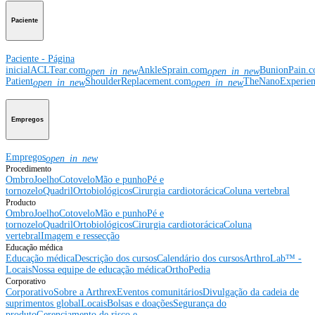
Paciente
Paciente - Página
inicial
ACLTear.com
AnkleSprain.com
BunionPain.
open_in_new
open_in_new
Patient
ShoulderReplacement.com
TheNanoExperie
open_in_new
open_in_new
Empregos
Empregos
open_in_new
Procedimento
Ombro
Joelho
Cotovelo
Mão e punho
Pé e
tornozelo
Quadril
Ortobiológicos
Cirurgia cardiotorácica
Coluna vertebral
Producto
Ombro
Joelho
Cotovelo
Mão e punho
Pé e
tornozelo
Quadril
Ortobiológicos
Cirurgia cardiotorácica
Coluna
vertebral
Imagem e ressecção
Educação médica
Educação médica
Descrição dos cursos
Calendário dos cursos
ArthroLab™ -
Locais
Nossa equipe de educação médica
OrthoPedia
Corporativo
Corporativo
Sobre a Arthrex
Eventos comunitários
Divulgação da cadeia de
suprimentos global
Locais
Bolsas e doações
Segurança do
produto
Gerenciamento de risco e