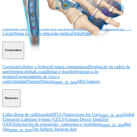
Educação médica
Educação médica
Descrição dos cursos
Calendário dos cursos
ArthroLab™ -
Locais
Nossa equipe de educação médica
OrthoPedia
Corporativo
Corporativo
Sobre a Arthrex
Eventos comunitários
Divulgação da cadeia de
suprimentos global
Locais
Bolsas e doações
Segurança do
produto
Gerenciamento de risco e
conformidade
Patentes
Notícias
SBA Support
open_in_new
Recursos
Linha direta de codificação
eDFUs (Instructions for Use)
Global
open_in_new
Enterprise Labeling System (GELS)
Unique Device Identifier
(UDI)
Solicitações de exposições, congressos e workshops
Rep
open_in_new
Site
The Arthrex Surgeon App
open_in_new