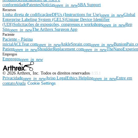
conformidade
Patentes
Notícias
SBA Support
open_in_new
Recursos
Linha direta de codificação
eDFUs (Instructions for Use)
Global
open_in_new
Enterprise Labeling System (GELS)
Unique Device Identifier
(UDI)
Solicitações de exposições, congressos e workshops
Rep
open_in_new
Site
The Arthrex Surgeon App
open_in_new
Paciente
Paciente - Página
inicial
ACLTear.com
AnkleSprain.com
BunionPain.
open_in_new
open_in_new
Patient
ShoulderReplacement.com
TheNanoExperie
open_in_new
open_in_new
Empregos
Empregos
open_in_new
©
2026
Arthrex, Inc. Todos os direitos reservados
v3.55.1
Privacidade
Aviso Legal
Ethics Helpline
Entre em
open_in_new
open_in_new
contato
Ajuda
Cookie Settings