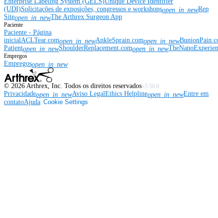
Enterprise Labeling System (GELS)
Unique Device Identifier
(UDI)
Solicitações de exposições, congressos e workshops
Rep
open_in_new
Site
The Arthrex Surgeon App
open_in_new
Paciente
Paciente - Página
inicial
ACLTear.com
AnkleSprain.com
BunionPain.
open_in_new
open_in_new
Patient
ShoulderReplacement.com
TheNanoExperie
open_in_new
open_in_new
Empregos
Empregos
open_in_new
©
2026
Arthrex, Inc. Todos os direitos reservados
v3.56.0
Privacidade
Aviso Legal
Ethics Helpline
Entre em
open_in_new
open_in_new
contato
Ajuda
Cookie Settings