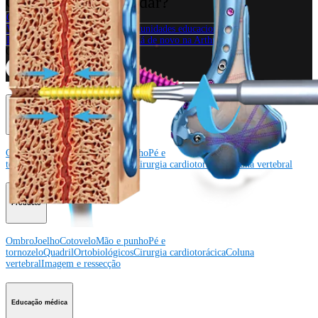
Como podemos ajudar?
Contacte um representante
Veja eventos, laboratórios e oportunidades educacionais
Inscreva-se para receber: O que há de novo na Arthrex?
Conecte-se conosco
Procedimento
Ombro
Joelho
Cotovelo
Mão e punho
Pé e
tornozelo
Quadril
Ortobiológicos
Cirurgia cardiotorácica
Coluna vertebral
Producto
Ombro
Joelho
Cotovelo
Mão e punho
Pé e
tornozelo
Quadril
Ortobiológicos
Cirurgia cardiotorácica
Coluna
vertebral
Imagem e ressecção
Educação médica