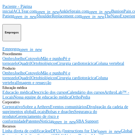
Paciente - Página
inicial
ACLTear.com
AnkleSprain.com
BunionPain.
open_in_new
open_in_new
Patient
ShoulderReplacement.com
TheNanoExperie
open_in_new
open_in_new
Empregos
Empregos
open_in_new
Procedimento
Ombro
Joelho
Cotovelo
Mão e punho
Pé e
tornozelo
Quadril
Ortobiológicos
Cirurgia cardiotorácica
Coluna vertebral
Producto
Ombro
Joelho
Cotovelo
Mão e punho
Pé e
tornozelo
Quadril
Ortobiológicos
Cirurgia cardiotorácica
Coluna
vertebral
Imagem e ressecção
Educação médica
Educação médica
Descrição dos cursos
Calendário dos cursos
ArthroLab™ -
Locais
Nossa equipe de educação médica
OrthoPedia
Corporativo
Corporativo
Sobre a Arthrex
Eventos comunitários
Divulgação da cadeia de
suprimentos global
Locais
Bolsas e doações
Segurança do
produto
Gerenciamento de risco e
conformidade
Patentes
Notícias
SBA Support
open_in_new
Recursos
Linha direta de codificação
eDFUs (Instructions for Use)
Global
open_in_new