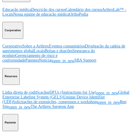
Educação médica
Descrição dos cursos
Calendário dos cursos
ArthroLab™ -
Locais
Nossa equipe de educação médica
OrthoPedia
Corporativo
Corporativo
Sobre a Arthrex
Eventos comunitários
Divulgação da cadeia de
suprimentos global
Locais
Bolsas e doações
Segurança do
produto
Gerenciamento de risco e
conformidade
Patentes
Notícias
SBA Support
open_in_new
Recursos
Linha direta de codificação
eDFUs (Instructions for Use)
Global
open_in_new
Enterprise Labeling System (GELS)
Unique Device Identifier
(UDI)
Solicitações de exposições, congressos e workshops
Rep
open_in_new
Site
The Arthrex Surgeon App
open_in_new
Paciente