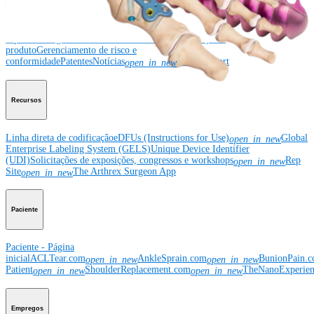
Corporativo
Sobre a Arthrex
Eventos comunitários
Divulgação da cadeia de
suprimentos global
Locais
Bolsas e doações
Segurança do
produto
Gerenciamento de risco e
conformidade
Patentes
Notícias
SBA Support
open_in_new
Recursos
Linha direta de codificação
eDFUs (Instructions for Use)
Global
open_in_new
Enterprise Labeling System (GELS)
Unique Device Identifier
(UDI)
Solicitações de exposições, congressos e workshops
Rep
open_in_new
Site
The Arthrex Surgeon App
open_in_new
Paciente
Paciente - Página
inicial
ACLTear.com
AnkleSprain.com
BunionPain.
open_in_new
open_in_new
Patient
ShoulderReplacement.com
TheNanoExperie
open_in_new
open_in_new
Empregos