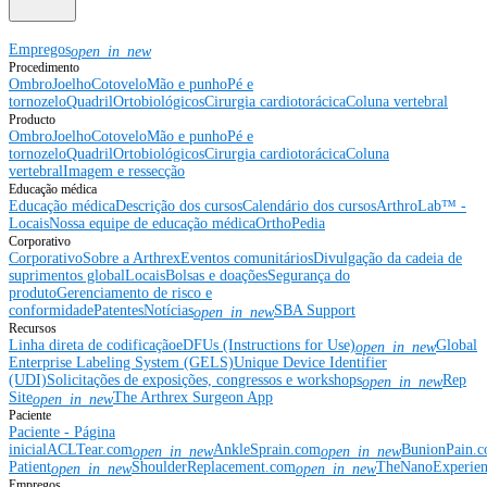
Empregos
open_in_new
Procedimento
Ombro
Joelho
Cotovelo
Mão e punho
Pé e
tornozelo
Quadril
Ortobiológicos
Cirurgia cardiotorácica
Coluna vertebral
Producto
Ombro
Joelho
Cotovelo
Mão e punho
Pé e
tornozelo
Quadril
Ortobiológicos
Cirurgia cardiotorácica
Coluna
vertebral
Imagem e ressecção
Educação médica
Educação médica
Descrição dos cursos
Calendário dos cursos
ArthroLab™ -
Locais
Nossa equipe de educação médica
OrthoPedia
Corporativo
Corporativo
Sobre a Arthrex
Eventos comunitários
Divulgação da cadeia de
suprimentos global
Locais
Bolsas e doações
Segurança do
produto
Gerenciamento de risco e
conformidade
Patentes
Notícias
SBA Support
open_in_new
Recursos
Linha direta de codificação
eDFUs (Instructions for Use)
Global
open_in_new
Enterprise Labeling System (GELS)
Unique Device Identifier
(UDI)
Solicitações de exposições, congressos e workshops
Rep
open_in_new
Site
The Arthrex Surgeon App
open_in_new
Paciente
Paciente - Página
inicial
ACLTear.com
AnkleSprain.com
BunionPain.
open_in_new
open_in_new
Patient
ShoulderReplacement.com
TheNanoExperie
open_in_new
open_in_new
Empregos