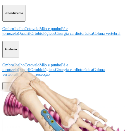
Procedimento
Ombro
Joelho
Cotovelo
Mão e punho
Pé e
tornozelo
Quadril
Ortobiológicos
Cirurgia cardiotorácica
Coluna vertebral
Producto
Ombro
Joelho
Cotovelo
Mão e punho
Pé e
tornozelo
Quadril
Ortobiológicos
Cirurgia cardiotorácica
Coluna
vertebral
Imagem e ressecção
Educação médica
Educação médica
Descrição dos cursos
Calendário dos cursos
ArthroLab™ -
Locais
Nossa equipe de educação médica
OrthoPedia
Corporativo