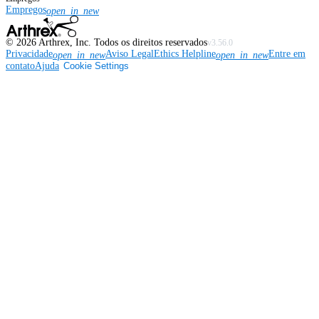
Empregos
open_in_new
©
2026
Arthrex, Inc. Todos os direitos reservados
v3.56.0
Privacidade
Aviso Legal
Ethics Helpline
Entre em
open_in_new
open_in_new
contato
Ajuda
Cookie Settings