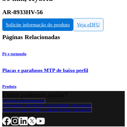
AR-8933HV-56
Solicite informação do produto
Veja eDFU
Páginas Relacionadas
Pé e tornozelo
Placas e parafusos MTP de baixo perfil
Produto
Como podemos ajudar?
Contacte um representante
Veja eventos, laboratórios e oportunidades educacionais
Inscreva-se para receber: O que há de novo na Arthrex?
Conecte-se conosco