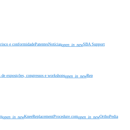
risco e conformidade
Patentes
Notícias
SBA Support
open_in_new
s de exposições, congressos e workshops
Rep
open_in_new
om
KneeReplacementProcedure.com
OrthoPedia
open_in_new
open_in_new