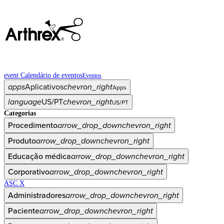
event
Calendário de eventos
Eventos
apps
Aplicativos
chevron_right
Apps
language
US/PT
chevron_right
US/PT
Categorias
Procedimento
arrow_drop_down
chevron_right
Produto
arrow_drop_down
chevron_right
Educação médica
arrow_drop_down
chevron_right
Corporativo
arrow_drop_down
chevron_right
ASC X
Administradores
arrow_drop_down
chevron_right
Paciente
arrow_drop_down
chevron_right