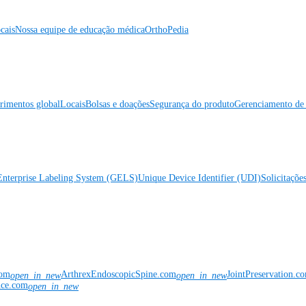
cais
Nossa equipe de educação médica
OrthoPedia
rimentos global
Locais
Bolsas e doações
Segurança do produto
Gerenciamento de 
Enterprise Labeling System (GELS)
Unique Device Identifier (UDI)
Solicitaçõe
com
ArthrexEndoscopicSpine.com
JointPreservation.c
open_in_new
open_in_new
nce.com
open_in_new