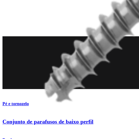
Produto
Pé e tornozelo
Conjunto de parafusos de baixo perfil