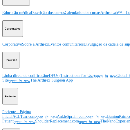
Educação médica
Descrição dos cursos
Calendário dos cursos
ArthroLab™ - Lo
Corporativo
Corporativo
Sobre a Arthrex
Eventos comunitários
Divulgação da cadeia de sup
Recursos
Linha direta de codificação
eDFUs (Instructions for Use)
Global 
open_in_new
Site
The Arthrex Surgeon App
open_in_new
Paciente
Paciente - Página
inicial
ACLTear.com
AnkleSprain.com
BunionPain.
open_in_new
open_in_new
Patient
ShoulderReplacement.com
TheNanoExperie
open_in_new
open_in_new