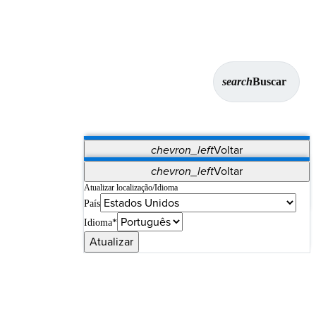
search
Buscar
chevron_left
Voltar
Aplicativos
chevron_left
Voltar
Vet Systems
OrthoPedia Patient
SAP
Atualizar localização/Idioma
País
Supplier Portal
Synergy Imaging & Resection
Idioma*
Atualizar