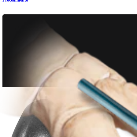
Procedimento
Pé e tornozelo
Placas e parafusos MTP de baixo perfil