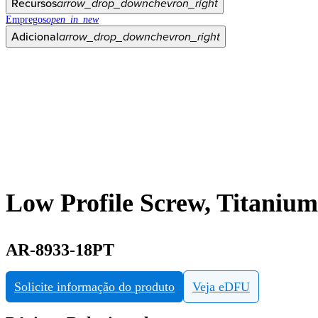
Recursos
arrow_drop_down
chevron_right
Empregos
open_in_new
Adicional
arrow_drop_down
chevron_right
Low Profile Screw, Titanium
AR-8933-18PT
Solicite informação do produto
Veja eDFU