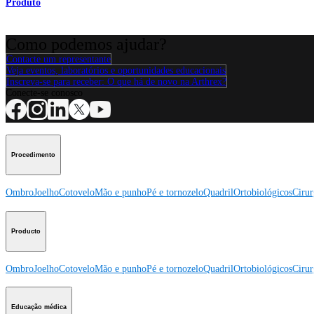
Produto
Como podemos ajudar?
Contacte um representante
Veja eventos, laboratórios e oportunidades educacionais
Inscreva-se para receber: O que há de novo na Arthrex?
Conecte-se conosco
Procedimento
Ombro
Joelho
Cotovelo
Mão e punho
Pé e tornozelo
Quadril
Ortobiológicos
Cirur
Producto
Ombro
Joelho
Cotovelo
Mão e punho
Pé e tornozelo
Quadril
Ortobiológicos
Cirur
Educação médica