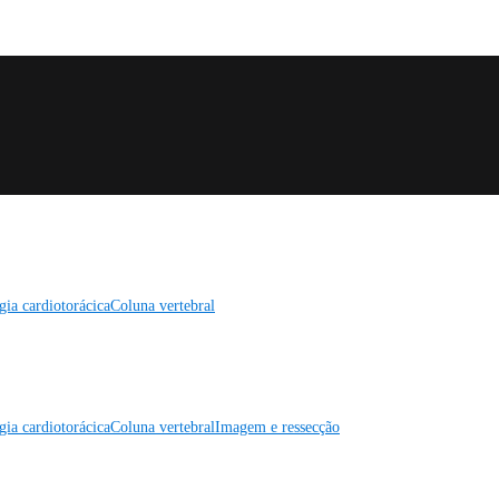
gia cardiotorácica
Coluna vertebral
gia cardiotorácica
Coluna vertebral
Imagem e ressecção