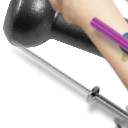
Produto
Pé e tornozelo
Conjunto de parafusos de baixo perfil