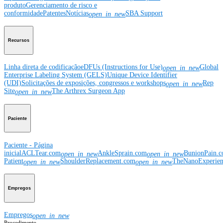
produto
Gerenciamento de risco e
conformidade
Patentes
Notícias
SBA Support
open_in_new
Recursos
Linha direta de codificação
eDFUs (Instructions for Use)
Global
open_in_new
Enterprise Labeling System (GELS)
Unique Device Identifier
(UDI)
Solicitações de exposições, congressos e workshops
Rep
open_in_new
Site
The Arthrex Surgeon App
open_in_new
Paciente
Paciente - Página
inicial
ACLTear.com
AnkleSprain.com
BunionPain.
open_in_new
open_in_new
Patient
ShoulderReplacement.com
TheNanoExperie
open_in_new
open_in_new
Empregos
Empregos
open_in_new