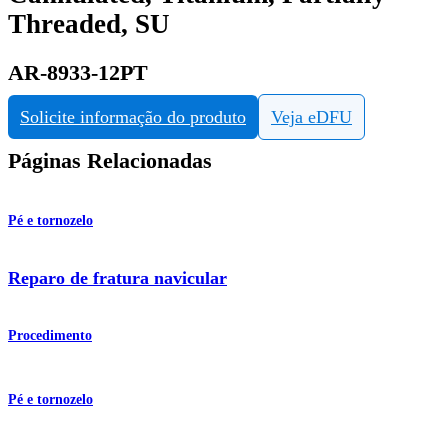
Threaded, SU
AR-8933-12PT
Solicite informação do produto
Veja eDFU
Páginas Relacionadas
Pé e tornozelo
Reparo de fratura navicular
Procedimento
Pé e tornozelo