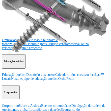
Ombro
Joelho
Cotovelo
Mão e punho
Pé e
tornozelo
Quadril
Ortobiológicos
Cirurgia cardiotorácica
Coluna vertebral
Producto
Ombro
Joelho
Cotovelo
Mão e punho
Pé e
tornozelo
Quadril
Ortobiológicos
Cirurgia cardiotorácica
Coluna
vertebral
Imagem e ressecção
Educação médica
Educação médica
Descrição dos cursos
Calendário dos cursos
ArthroLab™ -
Locais
Nossa equipe de educação médica
OrthoPedia
Corporativo
Corporativo
Sobre a Arthrex
Eventos comunitários
Divulgação da cadeia de
suprimentos global
Locais
Bolsas e doações
Segurança do