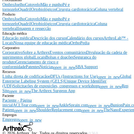
Procedimento
Ombro
Joelho
Cotovelo
Mão e punho
Pé e
tornozelo
Quadril
Ortobiológicos
Cirurgia cardiotorácica
Coluna vertebral
Producto
Ombro
Joelho
Cotovelo
Mão e punho
Pé e
tornozelo
Quadril
Ortobiológicos
Cirurgia cardiotorácica
Coluna
vertebral
Imagem e ressecção
Educação médica
Educação médica
Descrição dos cursos
Calendário dos cursos
ArthroLab™ -
Locais
Nossa equipe de educação médica
OrthoPedia
Corporativo
Corporativo
Sobre a Arthrex
Eventos comunitários
Divulgação da cadeia de
suprimentos global
Locais
Bolsas e doações
Segurança do
produto
Gerenciamento de risco e
conformidade
Patentes
Notícias
SBA Support
open_in_new
Recursos
Linha direta de codificação
eDFUs (Instructions for Use)
Global
open_in_new
Enterprise Labeling System (GELS)
Unique Device Identifier
(UDI)
Solicitações de exposições, congressos e workshops
Rep
open_in_new
Site
The Arthrex Surgeon App
open_in_new
Paciente
Paciente - Página
inicial
ACLTear.com
AnkleSprain.com
BunionPain.
open_in_new
open_in_new
Patient
ShoulderReplacement.com
TheNanoExperie
open_in_new
open_in_new
Empregos
Empregos
open_in_new
©
2026
Arthrex, Inc. Todos os direitos reservados
v3.56.0