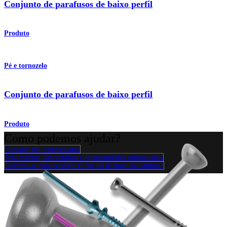
Conjunto de parafusos de baixo perfil
Produto
Pé e tornozelo
Conjunto de parafusos de baixo perfil
Produto
Como podemos ajudar?
Contacte um representante
Veja eventos, laboratórios e oportunidades educacionais
Inscreva-se para receber: O que há de novo na Arthrex?
Conecte-se conosco
Procedimento