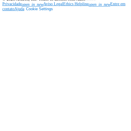
Privacidade
Aviso Legal
Ethics Helpline
Entre em
open_in_new
open_in_new
contato
Ajuda
Cookie Settings