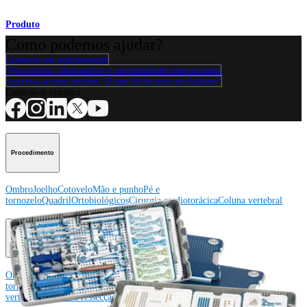
Produto
Como podemos ajudar?
Contacte um representante
Veja eventos, laboratórios e oportunidades educacionais
Inscreva-se para receber: O que há de novo na Arthrex?
Conecte-se conosco
Procedimento
Ombro
Joelho
Cotovelo
Mão e punho
Pé e
tornozelo
Quadril
Ortobiológicos
Cirurgia cardiotorácica
Coluna vertebral
Producto
Ombro
Joelho
Cotovelo
Mão e punho
Pé e
tornozelo
Quadril
Ortobiológicos
Cirurgia cardiotorácica
Coluna
vertebral
Imagem e ressecção