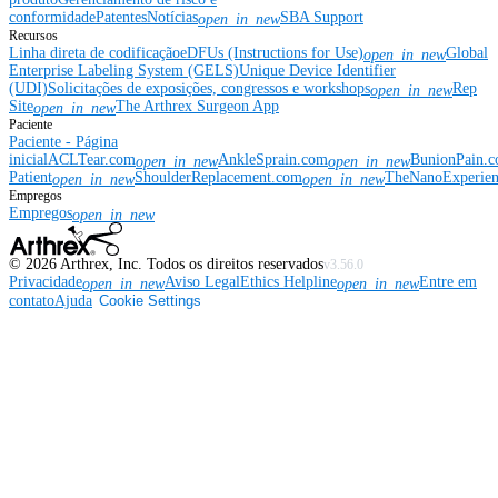
conformidade
Patentes
Notícias
SBA Support
open_in_new
Recursos
Linha direta de codificação
eDFUs (Instructions for Use)
Global
open_in_new
Enterprise Labeling System (GELS)
Unique Device Identifier
(UDI)
Solicitações de exposições, congressos e workshops
Rep
open_in_new
Site
The Arthrex Surgeon App
open_in_new
Paciente
Paciente - Página
inicial
ACLTear.com
AnkleSprain.com
BunionPain.
open_in_new
open_in_new
Patient
ShoulderReplacement.com
TheNanoExperie
open_in_new
open_in_new
Empregos
Empregos
open_in_new
©
2026
Arthrex, Inc. Todos os direitos reservados
v3.56.0
Privacidade
Aviso Legal
Ethics Helpline
Entre em
open_in_new
open_in_new
contato
Ajuda
Cookie Settings