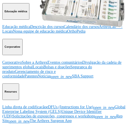
Educação médica
Educação médica
Descrição dos cursos
Calendário dos cursos
ArthroLab™ -
Locais
Nossa equipe de educação médica
OrthoPedia
Corporativo
Corporativo
Sobre a Arthrex
Eventos comunitários
Divulgação da cadeia de
suprimentos global
Locais
Bolsas e doações
Segurança do
produto
Gerenciamento de risco e
conformidade
Patentes
Notícias
SBA Support
open_in_new
Recursos
Linha direta de codificação
eDFUs (Instructions for Use)
Global
open_in_new
Enterprise Labeling System (GELS)
Unique Device Identifier
(UDI)
Solicitações de exposições, congressos e workshops
Rep
open_in_new
Site
The Arthrex Surgeon App
open_in_new