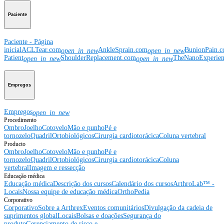
Paciente
Paciente - Página
inicial
ACLTear.com
AnkleSprain.com
BunionPain.
open_in_new
open_in_new
Patient
ShoulderReplacement.com
TheNanoExperie
open_in_new
open_in_new
Empregos
Empregos
open_in_new
Procedimento
Ombro
Joelho
Cotovelo
Mão e punho
Pé e
tornozelo
Quadril
Ortobiológicos
Cirurgia cardiotorácica
Coluna vertebral
Producto
Ombro
Joelho
Cotovelo
Mão e punho
Pé e
tornozelo
Quadril
Ortobiológicos
Cirurgia cardiotorácica
Coluna
vertebral
Imagem e ressecção
Educação médica
Educação médica
Descrição dos cursos
Calendário dos cursos
ArthroLab™ -
Locais
Nossa equipe de educação médica
OrthoPedia
Corporativo
Corporativo
Sobre a Arthrex
Eventos comunitários
Divulgação da cadeia de
suprimentos global
Locais
Bolsas e doações
Segurança do
produto
Gerenciamento de risco e