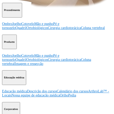
Procedimento
Ombro
Joelho
Cotovelo
Mão e punho
Pé e
tornozelo
Quadril
Ortobiológicos
Cirurgia cardiotorácica
Coluna vertebral
Producto
Ombro
Joelho
Cotovelo
Mão e punho
Pé e
tornozelo
Quadril
Ortobiológicos
Cirurgia cardiotorácica
Coluna
vertebral
Imagem e ressecção
Educação médica
Educação médica
Descrição dos cursos
Calendário dos cursos
ArthroLab™ -
Locais
Nossa equipe de educação médica
OrthoPedia
Corporativo