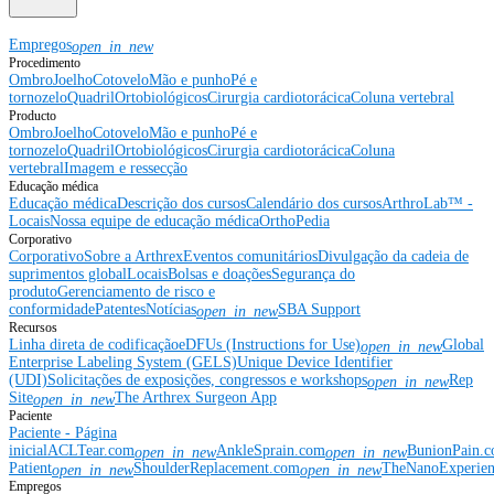
Empregos
open_in_new
Procedimento
Ombro
Joelho
Cotovelo
Mão e punho
Pé e
tornozelo
Quadril
Ortobiológicos
Cirurgia cardiotorácica
Coluna vertebral
Producto
Ombro
Joelho
Cotovelo
Mão e punho
Pé e
tornozelo
Quadril
Ortobiológicos
Cirurgia cardiotorácica
Coluna
vertebral
Imagem e ressecção
Educação médica
Educação médica
Descrição dos cursos
Calendário dos cursos
ArthroLab™ -
Locais
Nossa equipe de educação médica
OrthoPedia
Corporativo
Corporativo
Sobre a Arthrex
Eventos comunitários
Divulgação da cadeia de
suprimentos global
Locais
Bolsas e doações
Segurança do
produto
Gerenciamento de risco e
conformidade
Patentes
Notícias
SBA Support
open_in_new
Recursos
Linha direta de codificação
eDFUs (Instructions for Use)
Global
open_in_new
Enterprise Labeling System (GELS)
Unique Device Identifier
(UDI)
Solicitações de exposições, congressos e workshops
Rep
open_in_new
Site
The Arthrex Surgeon App
open_in_new
Paciente
Paciente - Página
inicial
ACLTear.com
AnkleSprain.com
BunionPain.
open_in_new
open_in_new
Patient
ShoulderReplacement.com
TheNanoExperie
open_in_new
open_in_new
Empregos