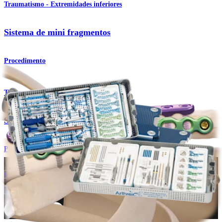
Traumatismo - Extremidades inferiores
Sistema de mini fragmentos
Procedimento
Traumatismo - Extremidades superiores
Sistema de placas de titânio para punho
Produto
Como podemos ajudar?
Contacte um representante
Veja eventos, laboratórios e oportunidades educacionais
Inscreva-se para receber: O que há de novo na Arthrex?
Conecte-se conosco