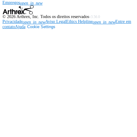
Empregos
open_in_new
©
2026
Arthrex, Inc. Todos os direitos reservados
v3.56.0
Privacidade
Aviso Legal
Ethics Helpline
Entre em
open_in_new
open_in_new
contato
Ajuda
Cookie Settings