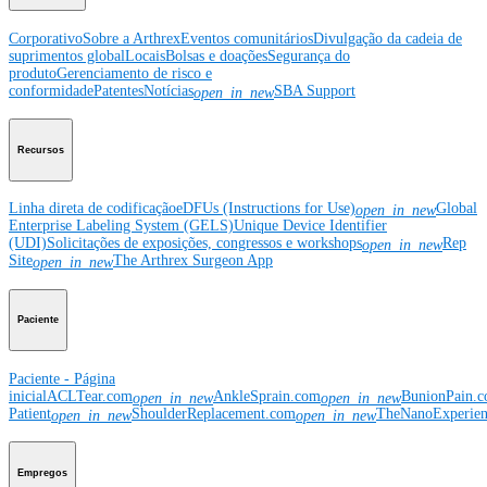
Corporativo
Sobre a Arthrex
Eventos comunitários
Divulgação da cadeia de
suprimentos global
Locais
Bolsas e doações
Segurança do
produto
Gerenciamento de risco e
conformidade
Patentes
Notícias
SBA Support
open_in_new
Recursos
Linha direta de codificação
eDFUs (Instructions for Use)
Global
open_in_new
Enterprise Labeling System (GELS)
Unique Device Identifier
(UDI)
Solicitações de exposições, congressos e workshops
Rep
open_in_new
Site
The Arthrex Surgeon App
open_in_new
Paciente
Paciente - Página
inicial
ACLTear.com
AnkleSprain.com
BunionPain.
open_in_new
open_in_new
Patient
ShoulderReplacement.com
TheNanoExperie
open_in_new
open_in_new
Empregos