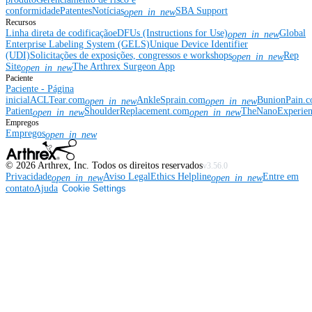
conformidade
Patentes
Notícias
SBA Support
open_in_new
Recursos
Linha direta de codificação
eDFUs (Instructions for Use)
Global
open_in_new
Enterprise Labeling System (GELS)
Unique Device Identifier
(UDI)
Solicitações de exposições, congressos e workshops
Rep
open_in_new
Site
The Arthrex Surgeon App
open_in_new
Paciente
Paciente - Página
inicial
ACLTear.com
AnkleSprain.com
BunionPain.
open_in_new
open_in_new
Patient
ShoulderReplacement.com
TheNanoExperie
open_in_new
open_in_new
Empregos
Empregos
open_in_new
©
2026
Arthrex, Inc. Todos os direitos reservados
v3.56.0
Privacidade
Aviso Legal
Ethics Helpline
Entre em
open_in_new
open_in_new
contato
Ajuda
Cookie Settings