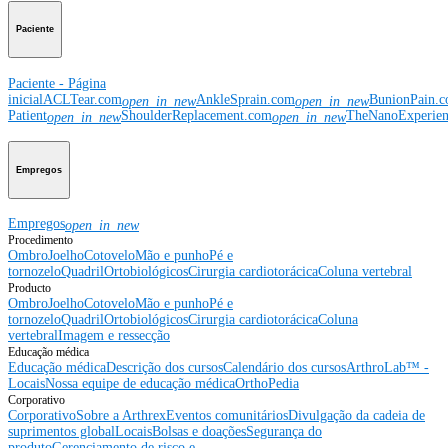
Paciente
Paciente - Página
inicial
ACLTear.com
AnkleSprain.com
BunionPain.
open_in_new
open_in_new
Patient
ShoulderReplacement.com
TheNanoExperie
open_in_new
open_in_new
Empregos
Empregos
open_in_new
Procedimento
Ombro
Joelho
Cotovelo
Mão e punho
Pé e
tornozelo
Quadril
Ortobiológicos
Cirurgia cardiotorácica
Coluna vertebral
Producto
Ombro
Joelho
Cotovelo
Mão e punho
Pé e
tornozelo
Quadril
Ortobiológicos
Cirurgia cardiotorácica
Coluna
vertebral
Imagem e ressecção
Educação médica
Educação médica
Descrição dos cursos
Calendário dos cursos
ArthroLab™ -
Locais
Nossa equipe de educação médica
OrthoPedia
Corporativo
Corporativo
Sobre a Arthrex
Eventos comunitários
Divulgação da cadeia de
suprimentos global
Locais
Bolsas e doações
Segurança do
produto
Gerenciamento de risco e