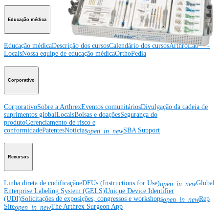
Educação médica
Educação médica
Descrição dos cursos
Calendário dos cursos
ArthroLab™ -
Locais
Nossa equipe de educação médica
OrthoPedia
Corporativo
Corporativo
Sobre a Arthrex
Eventos comunitários
Divulgação da cadeia de
suprimentos global
Locais
Bolsas e doações
Segurança do
produto
Gerenciamento de risco e
conformidade
Patentes
Notícias
SBA Support
open_in_new
Recursos
Linha direta de codificação
eDFUs (Instructions for Use)
Global
open_in_new
Enterprise Labeling System (GELS)
Unique Device Identifier
(UDI)
Solicitações de exposições, congressos e workshops
Rep
open_in_new
Site
The Arthrex Surgeon App
open_in_new