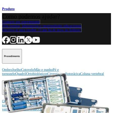
Produto
Como podemos ajudar?
Contacte um representante
Veja eventos, laboratórios e oportunidades educacionais
Inscreva-se para receber: O que há de novo na Arthrex?
Conecte-se conosco
Procedimento
Ombro
Joelho
Cotovelo
Mão e punho
Pé e
tornozelo
Quadril
Ortobiológicos
Cirurgia cardiotorácica
Coluna vertebral
Producto
Ombro
Joelho
Cotovelo
Mão e punho
Pé e
tornozelo
Quadril
Ortobiológicos
Cirurgia cardiotorácica
Coluna
vertebral
Imagem e ressecção