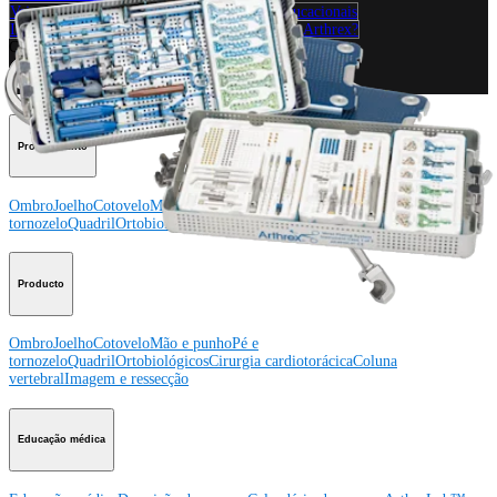
Veja eventos, laboratórios e oportunidades educacionais
Inscreva-se para receber: O que há de novo na Arthrex?
Conecte-se conosco
Procedimento
Ombro
Joelho
Cotovelo
Mão e punho
Pé e
tornozelo
Quadril
Ortobiológicos
Cirurgia cardiotorácica
Coluna vertebral
Producto
Ombro
Joelho
Cotovelo
Mão e punho
Pé e
tornozelo
Quadril
Ortobiológicos
Cirurgia cardiotorácica
Coluna
vertebral
Imagem e ressecção
Educação médica