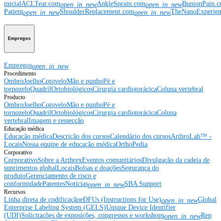
inicial
ACLTear.com
AnkleSprain.com
BunionPain.
open_in_new
open_in_new
Patient
ShoulderReplacement.com
TheNanoExperie
open_in_new
open_in_new
Empregos
Empregos
open_in_new
Procedimento
Ombro
Joelho
Cotovelo
Mão e punho
Pé e
tornozelo
Quadril
Ortobiológicos
Cirurgia cardiotorácica
Coluna vertebral
Producto
Ombro
Joelho
Cotovelo
Mão e punho
Pé e
tornozelo
Quadril
Ortobiológicos
Cirurgia cardiotorácica
Coluna
vertebral
Imagem e ressecção
Educação médica
Educação médica
Descrição dos cursos
Calendário dos cursos
ArthroLab™ -
Locais
Nossa equipe de educação médica
OrthoPedia
Corporativo
Corporativo
Sobre a Arthrex
Eventos comunitários
Divulgação da cadeia de
suprimentos global
Locais
Bolsas e doações
Segurança do
produto
Gerenciamento de risco e
conformidade
Patentes
Notícias
SBA Support
open_in_new
Recursos
Linha direta de codificação
eDFUs (Instructions for Use)
Global
open_in_new
Enterprise Labeling System (GELS)
Unique Device Identifier
(UDI)
Solicitações de exposições, congressos e workshops
Rep
open_in_new