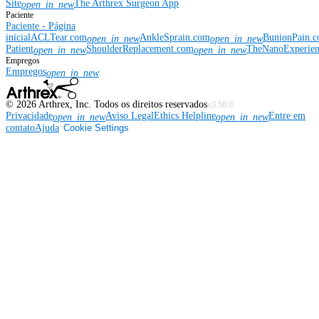
Site
The Arthrex Surgeon App
open_in_new
Paciente
Paciente - Página
inicial
ACLTear.com
AnkleSprain.com
BunionPain.
open_in_new
open_in_new
Patient
ShoulderReplacement.com
TheNanoExperie
open_in_new
open_in_new
Empregos
Empregos
open_in_new
©
2026
Arthrex, Inc. Todos os direitos reservados
v3.56.0
Privacidade
Aviso Legal
Ethics Helpline
Entre em
open_in_new
open_in_new
contato
Ajuda
Cookie Settings