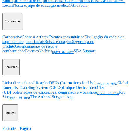
Educação médica
Descrição dos cursos
Calendário dos cursos
ArthroLab™ -
Locais
Nossa equipe de educação médica
OrthoPedia
Corporativo
Corporativo
Sobre a Arthrex
Eventos comunitários
Divulgação da cadeia de
suprimentos global
Locais
Bolsas e doações
Segurança do
produto
Gerenciamento de risco e
conformidade
Patentes
Notícias
SBA Support
open_in_new
Recursos
Linha direta de codificação
eDFUs (Instructions for Use)
Global
open_in_new
Enterprise Labeling System (GELS)
Unique Device Identifier
(UDI)
Solicitações de exposições, congressos e workshops
Rep
open_in_new
Site
The Arthrex Surgeon App
open_in_new
Paciente
Paciente - Página