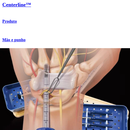
Centerline™
Produto
Mão e punho
Sistema Centerline™ de liberação endoscópica do túnel
do carpo
Produto
Mão e punho
Técnica Centerline™ de liberação endoscópica do túnel
do carpo