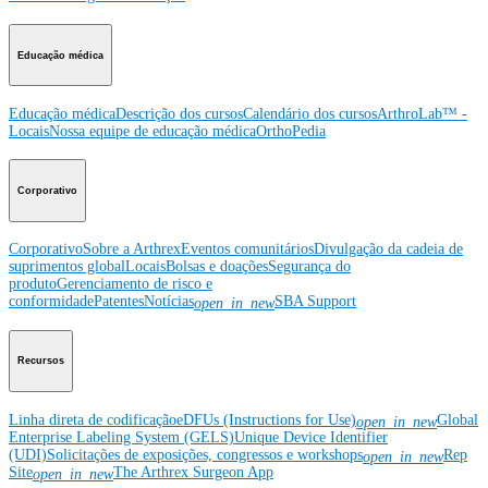
Educação médica
Educação médica
Descrição dos cursos
Calendário dos cursos
ArthroLab™ -
Locais
Nossa equipe de educação médica
OrthoPedia
Corporativo
Corporativo
Sobre a Arthrex
Eventos comunitários
Divulgação da cadeia de
suprimentos global
Locais
Bolsas e doações
Segurança do
produto
Gerenciamento de risco e
conformidade
Patentes
Notícias
SBA Support
open_in_new
Recursos
Linha direta de codificação
eDFUs (Instructions for Use)
Global
open_in_new
Enterprise Labeling System (GELS)
Unique Device Identifier
(UDI)
Solicitações de exposições, congressos e workshops
Rep
open_in_new
Site
The Arthrex Surgeon App
open_in_new