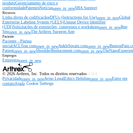
produto
Gerenciamento de risco e
conformidade
Patentes
Notícias
SBA Support
open_in_new
Recursos
Linha direta de codificação
eDFUs (Instructions for Use)
Global
open_in_new
Enterprise Labeling System (GELS)
Unique Device Identifier
(UDI)
Solicitações de exposições, congressos e workshops
Rep
open_in_new
Site
The Arthrex Surgeon App
open_in_new
Paciente
Paciente - Página
inicial
ACLTear.com
AnkleSprain.com
BunionPain.
open_in_new
open_in_new
Patient
ShoulderReplacement.com
TheNanoExperie
open_in_new
open_in_new
Empregos
Empregos
open_in_new
©
2026
Arthrex, Inc. Todos os direitos reservados
v3.56.0
Privacidade
Aviso Legal
Ethics Helpline
Entre em
open_in_new
open_in_new
contato
Ajuda
Cookie Settings