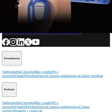
Procedimento
Como podemos ajudar?
Contacte um representante
Veja eventos, laboratórios e oportunidades educacionais
Inscreva-se para receber: O que há de novo na Arthrex?
Conecte-se conosco
Procedimento
Ombro
Joelho
Cotovelo
Mão e punho
Pé e
tornozelo
Quadril
Ortobiológicos
Cirurgia cardiotorácica
Coluna vertebral
Producto
Ombro
Joelho
Cotovelo
Mão e punho
Pé e
tornozelo
Quadril
Ortobiológicos
Cirurgia cardiotorácica
Coluna
vertebral
Imagem e ressecção