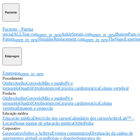
Paciente
Paciente - Página
inicial
ACLTear.com
AnkleSprain.com
BunionPain.
open_in_new
open_in_new
Patient
ShoulderReplacement.com
TheNanoExperie
open_in_new
open_in_new
Empregos
Empregos
open_in_new
Procedimento
Ombro
Joelho
Cotovelo
Mão e punho
Pé e
tornozelo
Quadril
Ortobiológicos
Cirurgia cardiotorácica
Coluna vertebral
Producto
Ombro
Joelho
Cotovelo
Mão e punho
Pé e
tornozelo
Quadril
Ortobiológicos
Cirurgia cardiotorácica
Coluna
vertebral
Imagem e ressecção
Educação médica
Educação médica
Descrição dos cursos
Calendário dos cursos
ArthroLab™ -
Locais
Nossa equipe de educação médica
OrthoPedia
Corporativo
Corporativo
Sobre a Arthrex
Eventos comunitários
Divulgação da cadeia de
suprimentos global
Locais
Bolsas e doações
Segurança do