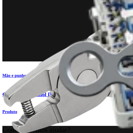
Mão e punho
®
Grampo em nitinol DynaNite
Produto
Como podemos ajudar?