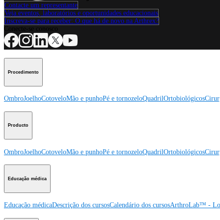
Contacte um representante
Veja eventos, laboratórios e oportunidades educacionais
Inscreva-se para receber: O que há de novo na Arthrex?
Conecte-se conosco
Procedimento
Ombro
Joelho
Cotovelo
Mão e punho
Pé e tornozelo
Quadril
Ortobiológicos
Cirur
Producto
Ombro
Joelho
Cotovelo
Mão e punho
Pé e tornozelo
Quadril
Ortobiológicos
Cirur
Educação médica
Educação médica
Descrição dos cursos
Calendário dos cursos
ArthroLab™ - Lo