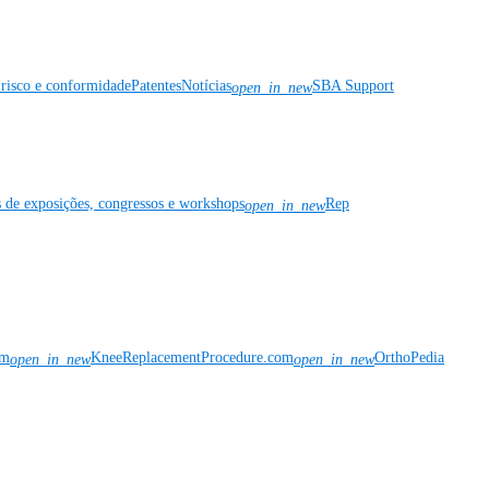
risco e conformidade
Patentes
Notícias
SBA Support
open_in_new
s de exposições, congressos e workshops
Rep
open_in_new
om
KneeReplacementProcedure.com
OrthoPedia
open_in_new
open_in_new