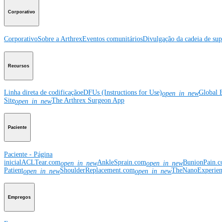
Corporativo
Corporativo
Sobre a Arthrex
Eventos comunitários
Divulgação da cadeia de sup
Recursos
Linha direta de codificação
eDFUs (Instructions for Use)
Global 
open_in_new
Site
The Arthrex Surgeon App
open_in_new
Paciente
Paciente - Página
inicial
ACLTear.com
AnkleSprain.com
BunionPain.
open_in_new
open_in_new
Patient
ShoulderReplacement.com
TheNanoExperie
open_in_new
open_in_new
Empregos