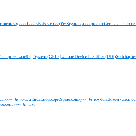
rimentos global
Locais
Bolsas e doações
Segurança do produto
Gerenciamento de 
Enterprise Labeling System (GELS)
Unique Device Identifier (UDI)
Solicitaçõe
com
ArthrexEndoscopicSpine.com
JointPreservation.c
open_in_new
open_in_new
nce.com
open_in_new