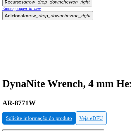
Recursos
arrow_drop_down
chevron_right
Empregos
open_in_new
Adicional
arrow_drop_down
chevron_right
DynaNite Wrench, 4 mm He
AR-8771W
Solicite informação do produto
Veja eDFU