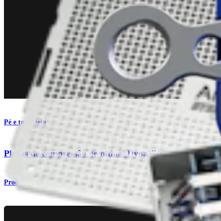
Pé e tornozelo
®
Placas de compressão de nitinol DynaNite
Produto