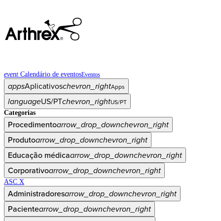
event
Calendário de eventos
Eventos
apps
Aplicativos
chevron_right
Apps
language
US/PT
chevron_right
US/PT
Categorias
Procedimento
arrow_drop_down
chevron_right
Produto
arrow_drop_down
chevron_right
Educação médica
arrow_drop_down
chevron_right
Corporativo
arrow_drop_down
chevron_right
ASC X
Administradores
arrow_drop_down
chevron_right
Paciente
arrow_drop_down
chevron_right