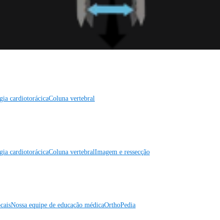
gia cardiotorácica
Coluna vertebral
gia cardiotorácica
Coluna vertebral
Imagem e ressecção
cais
Nossa equipe de educação médica
OrthoPedia