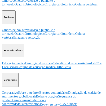
Ombro
Joelho
Cotovelo
Mão e punho
Pé e
tornozelo
Quadril
Ortobiológicos
Cirurgia cardiotorácica
Coluna vertebral
Producto
Ombro
Joelho
Cotovelo
Mão e punho
Pé e
tornozelo
Quadril
Ortobiológicos
Cirurgia cardiotorácica
Coluna
vertebral
Imagem e ressecção
Educação médica
Educação médica
Descrição dos cursos
Calendário dos cursos
ArthroLab™ -
Locais
Nossa equipe de educação médica
OrthoPedia
Corporativo
Corporativo
Sobre a Arthrex
Eventos comunitários
Divulgação da cadeia de
suprimentos global
Locais
Bolsas e doações
Segurança do
produto
Gerenciamento de risco e
conformidade
Patentes
Notícias
SBA Support
open_in_new