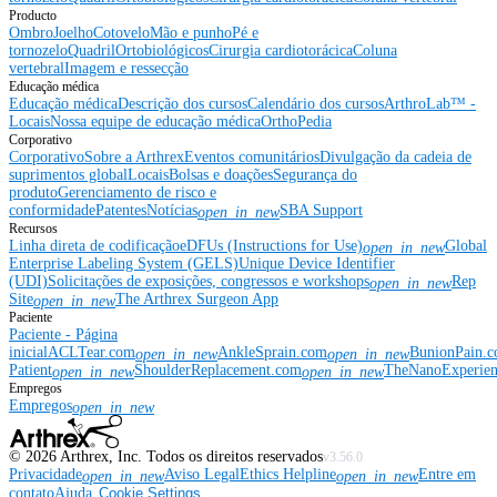
Producto
Ombro
Joelho
Cotovelo
Mão e punho
Pé e
tornozelo
Quadril
Ortobiológicos
Cirurgia cardiotorácica
Coluna
vertebral
Imagem e ressecção
Educação médica
Educação médica
Descrição dos cursos
Calendário dos cursos
ArthroLab™ -
Locais
Nossa equipe de educação médica
OrthoPedia
Corporativo
Corporativo
Sobre a Arthrex
Eventos comunitários
Divulgação da cadeia de
suprimentos global
Locais
Bolsas e doações
Segurança do
produto
Gerenciamento de risco e
conformidade
Patentes
Notícias
SBA Support
open_in_new
Recursos
Linha direta de codificação
eDFUs (Instructions for Use)
Global
open_in_new
Enterprise Labeling System (GELS)
Unique Device Identifier
(UDI)
Solicitações de exposições, congressos e workshops
Rep
open_in_new
Site
The Arthrex Surgeon App
open_in_new
Paciente
Paciente - Página
inicial
ACLTear.com
AnkleSprain.com
BunionPain.
open_in_new
open_in_new
Patient
ShoulderReplacement.com
TheNanoExperie
open_in_new
open_in_new
Empregos
Empregos
open_in_new
©
2026
Arthrex, Inc. Todos os direitos reservados
v3.56.0
Privacidade
Aviso Legal
Ethics Helpline
Entre em
open_in_new
open_in_new
contato
Ajuda
Cookie Settings