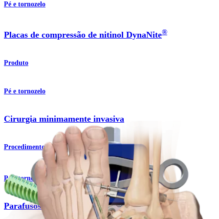
Pé e tornozelo
®
Placas de compressão de nitinol DynaNite
Produto
Pé e tornozelo
Cirurgia minimamente invasiva
Procedimento
Pé e tornozelo
Parafusos Compression FT