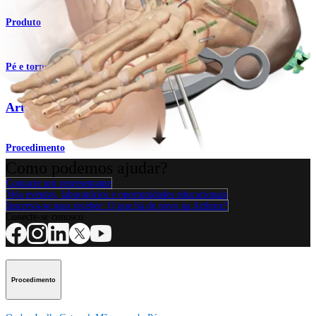
Produto
Pé e tornozelo
Artrodese tripla (artrite)
Procedimento
Como podemos ajudar?
Contacte um representante
Veja eventos, laboratórios e oportunidades educacionais
Inscreva-se para receber: O que há de novo na Arthrex?
Conecte-se conosco
Procedimento