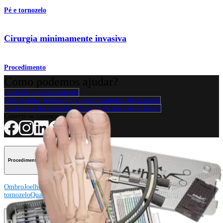
Pé e tornozelo
Cirurgia minimamente invasiva
Procedimento
Como podemos ajudar?
Contacte um representante
Veja eventos, laboratórios e oportunidades educacionais
Inscreva-se para receber: O que há de novo na Arthrex?
Conecte-se conosco
Procedimento
Ombro
Joelho
Cotovelo
Mão e punho
Pé e
tornozelo
Quadril
Ortobiológicos
Cirurgia cardiotorácica
Coluna vertebral
Producto