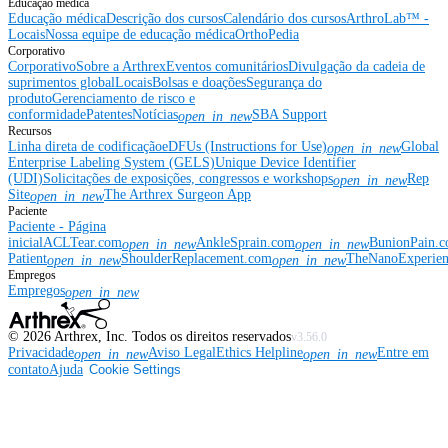
Educação médica
Educação médica
Descrição dos cursos
Calendário dos cursos
ArthroLab™ -
Locais
Nossa equipe de educação médica
OrthoPedia
Corporativo
Corporativo
Sobre a Arthrex
Eventos comunitários
Divulgação da cadeia de
suprimentos global
Locais
Bolsas e doações
Segurança do
produto
Gerenciamento de risco e
conformidade
Patentes
Notícias
SBA Support
open_in_new
Recursos
Linha direta de codificação
eDFUs (Instructions for Use)
Global
open_in_new
Enterprise Labeling System (GELS)
Unique Device Identifier
(UDI)
Solicitações de exposições, congressos e workshops
Rep
open_in_new
Site
The Arthrex Surgeon App
open_in_new
Paciente
Paciente - Página
inicial
ACLTear.com
AnkleSprain.com
BunionPain.
open_in_new
open_in_new
Patient
ShoulderReplacement.com
TheNanoExperie
open_in_new
open_in_new
Empregos
Empregos
open_in_new
©
2026
Arthrex, Inc. Todos os direitos reservados
v3.56.0
Privacidade
Aviso Legal
Ethics Helpline
Entre em
open_in_new
open_in_new
contato
Ajuda
Cookie Settings