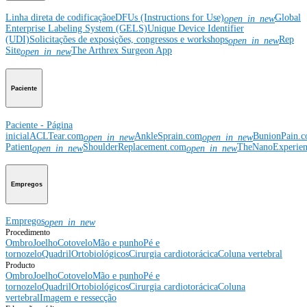
Linha direta de codificação
eDFUs (Instructions for Use)
Global
open_in_new
Enterprise Labeling System (GELS)
Unique Device Identifier
(UDI)
Solicitações de exposições, congressos e workshops
Rep
open_in_new
Site
The Arthrex Surgeon App
open_in_new
Paciente
Paciente - Página
inicial
ACLTear.com
AnkleSprain.com
BunionPain.
open_in_new
open_in_new
Patient
ShoulderReplacement.com
TheNanoExperie
open_in_new
open_in_new
Empregos
Empregos
open_in_new
Procedimento
Ombro
Joelho
Cotovelo
Mão e punho
Pé e
tornozelo
Quadril
Ortobiológicos
Cirurgia cardiotorácica
Coluna vertebral
Producto
Ombro
Joelho
Cotovelo
Mão e punho
Pé e
tornozelo
Quadril
Ortobiológicos
Cirurgia cardiotorácica
Coluna
vertebral
Imagem e ressecção