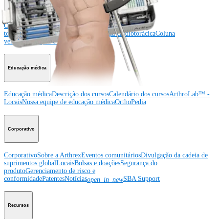
Ombro
Joelho
Cotovelo
Mão e punho
Pé e
tornozelo
Quadril
Ortobiológicos
Cirurgia cardiotorácica
Coluna
vertebral
Imagem e ressecção
Educação médica
Educação médica
Descrição dos cursos
Calendário dos cursos
ArthroLab™ -
Locais
Nossa equipe de educação médica
OrthoPedia
Corporativo
Corporativo
Sobre a Arthrex
Eventos comunitários
Divulgação da cadeia de
suprimentos global
Locais
Bolsas e doações
Segurança do
produto
Gerenciamento de risco e
conformidade
Patentes
Notícias
SBA Support
open_in_new
Recursos