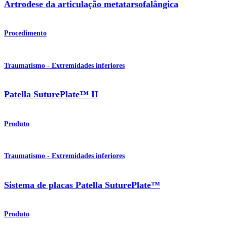
Artrodese da articulação metatarsofalângica
Procedimento
Traumatismo - Extremidades inferiores
Patella SuturePlate™ II
Produto
Traumatismo - Extremidades inferiores
Sistema de placas Patella SuturePlate™
Produto