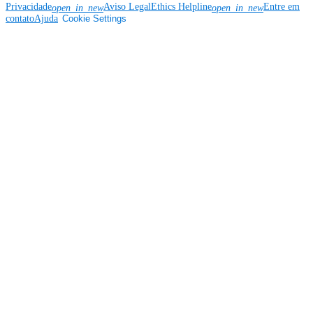
Privacidade
Aviso Legal
Ethics Helpline
Entre em
open_in_new
open_in_new
contato
Ajuda
Cookie Settings