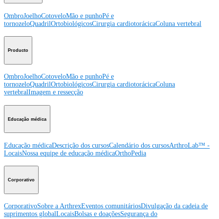
Ombro
Joelho
Cotovelo
Mão e punho
Pé e
tornozelo
Quadril
Ortobiológicos
Cirurgia cardiotorácica
Coluna vertebral
Producto
Ombro
Joelho
Cotovelo
Mão e punho
Pé e
tornozelo
Quadril
Ortobiológicos
Cirurgia cardiotorácica
Coluna
vertebral
Imagem e ressecção
Educação médica
Educação médica
Descrição dos cursos
Calendário dos cursos
ArthroLab™ -
Locais
Nossa equipe de educação médica
OrthoPedia
Corporativo
Corporativo
Sobre a Arthrex
Eventos comunitários
Divulgação da cadeia de
suprimentos global
Locais
Bolsas e doações
Segurança do