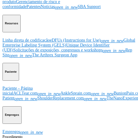
produto
Gerenciamento de risco e
conformidade
Patentes
Notícias
SBA Support
open_in_new
Recursos
Linha direta de codificação
eDFUs (Instructions for Use)
Global
open_in_new
Enterprise Labeling System (GELS)
Unique Device Identifier
(UDI)
Solicitações de exposições, congressos e workshops
Rep
open_in_new
Site
The Arthrex Surgeon App
open_in_new
Paciente
Paciente - Página
inicial
ACLTear.com
AnkleSprain.com
BunionPain.
open_in_new
open_in_new
Patient
ShoulderReplacement.com
TheNanoExperie
open_in_new
open_in_new
Empregos
Empregos
open_in_new
Procedimento