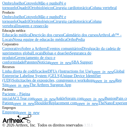
Ombro
Joelho
Cotovelo
Mão e punho
Pé e
tornozelo
Quadril
Ortobiológicos
Cirurgia cardiotorácica
Coluna vertebral
Producto
Ombro
Joelho
Cotovelo
Mão e punho
Pé e
tornozelo
Quadril
Ortobiológicos
Cirurgia cardiotorácica
Coluna
vertebral
Imagem e ressecção
Educação médica
Educação médica
Descrição dos cursos
Calendário dos cursos
ArthroLab™ -
Locais
Nossa equipe de educação médica
OrthoPedia
Corporativo
Corporativo
Sobre a Arthrex
Eventos comunitários
Divulgação da cadeia de
suprimentos global
Locais
Bolsas e doações
Segurança do
produto
Gerenciamento de risco e
conformidade
Patentes
Notícias
SBA Support
open_in_new
Recursos
Linha direta de codificação
eDFUs (Instructions for Use)
Global
open_in_new
Enterprise Labeling System (GELS)
Unique Device Identifier
(UDI)
Solicitações de exposições, congressos e workshops
Rep
open_in_new
Site
The Arthrex Surgeon App
open_in_new
Paciente
Paciente - Página
inicial
ACLTear.com
AnkleSprain.com
BunionPain.
open_in_new
open_in_new
Patient
ShoulderReplacement.com
TheNanoExperie
open_in_new
open_in_new
Empregos
Empregos
open_in_new
©
2026
Arthrex, Inc. Todos os direitos reservados
v3.55.1