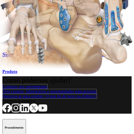
Sistema de titânio para fraturas de tornozelo
Produto
Pé e tornozelo
Sistema de titânio para fraturas de tornozelo
Produto
Como podemos ajudar?
Contacte um representante
Veja eventos, laboratórios e oportunidades educacionais
Inscreva-se para receber: O que há de novo na Arthrex?
Conecte-se conosco
Procedimento