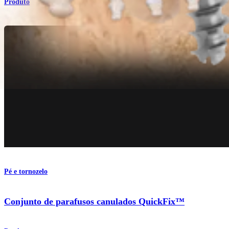
Produto
Pé e tornozelo
Conjunto de parafusos canulados QuickFix™