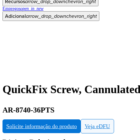
Recursos
arrow_drop_down
chevron_right
Empregos
open_in_new
Adicional
arrow_drop_down
chevron_right
QuickFix Screw, Cannulated
AR-8740-36PTS
Solicite informação do produto
Veja eDFU