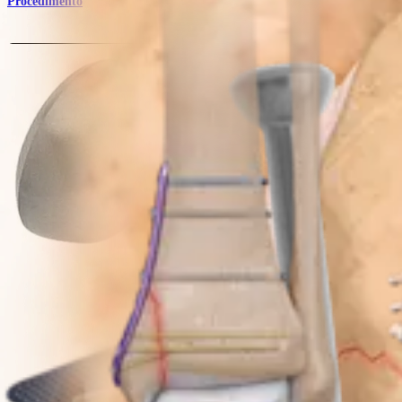
Procedimento
Traumatismo - Extremidades inferiores
Patella SuturePlate™ II