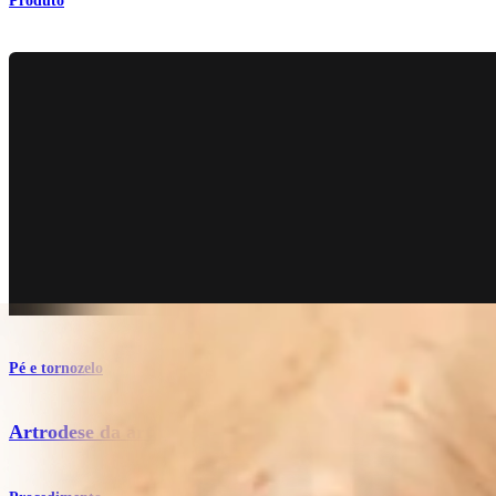
Produto
Pé e tornozelo
Artrodese da articulação metatarsofalângica