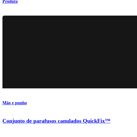
Produto
Mão e punho
Conjunto de parafusos canulados QuickFix™