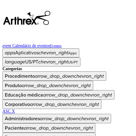
event
Calendário de eventos
Eventos
apps
Aplicativos
chevron_right
Apps
language
US/PT
chevron_right
US/PT
Categorias
Procedimento
arrow_drop_down
chevron_right
Produto
arrow_drop_down
chevron_right
Educação médica
arrow_drop_down
chevron_right
Corporativo
arrow_drop_down
chevron_right
ASC X
Administradores
arrow_drop_down
chevron_right
Paciente
arrow_drop_down
chevron_right