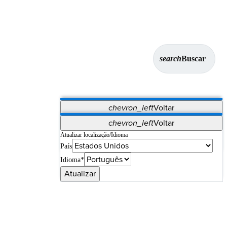
search
Buscar
chevron_left
Voltar
Aplicativos
chevron_left
Voltar
Vet Systems
OrthoPedia Patient
SAP
Atualizar localização/Idioma
País
Supplier Portal
Synergy Imaging & Resection
Idioma*
Atualizar