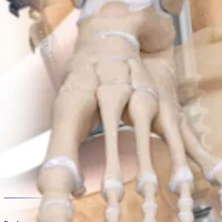
Produto
Traumatismo - Extremidades inferiores
Sistema de placas Patella SuturePlate™