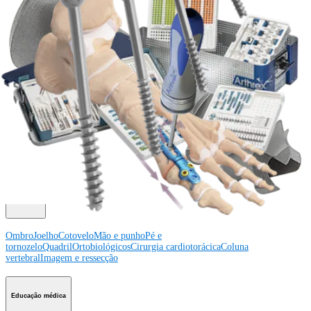
Como podemos ajudar?
Contacte um representante
Veja eventos, laboratórios e oportunidades educacionais
Inscreva-se para receber: O que há de novo na Arthrex?
Conecte-se conosco
Procedimento
Ombro
Joelho
Cotovelo
Mão e punho
Pé e
tornozelo
Quadril
Ortobiológicos
Cirurgia cardiotorácica
Coluna vertebral
Producto
Ombro
Joelho
Cotovelo
Mão e punho
Pé e
tornozelo
Quadril
Ortobiológicos
Cirurgia cardiotorácica
Coluna
vertebral
Imagem e ressecção
Educação médica