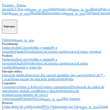
Paciente - Página
inicial
ACLTear.com
AnkleSprain.com
BunionPain.
open_in_new
open_in_new
Patient
ShoulderReplacement.com
TheNanoExperie
open_in_new
open_in_new
Empregos
Empregos
open_in_new
Procedimento
Ombro
Joelho
Cotovelo
Mão e punho
Pé e
tornozelo
Quadril
Ortobiológicos
Cirurgia cardiotorácica
Coluna vertebral
Producto
Ombro
Joelho
Cotovelo
Mão e punho
Pé e
tornozelo
Quadril
Ortobiológicos
Cirurgia cardiotorácica
Coluna
vertebral
Imagem e ressecção
Educação médica
Educação médica
Descrição dos cursos
Calendário dos cursos
ArthroLab™ -
Locais
Nossa equipe de educação médica
OrthoPedia
Corporativo
Corporativo
Sobre a Arthrex
Eventos comunitários
Divulgação da cadeia de
suprimentos global
Locais
Bolsas e doações
Segurança do
produto
Gerenciamento de risco e
conformidade
Patentes
Notícias
SBA Support
open_in_new
Recursos
Linha direta de codificação
eDFUs (Instructions for Use)
Global
open_in_new