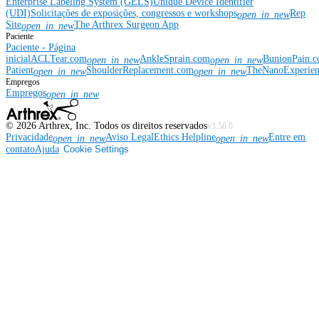
Enterprise Labeling System (GELS)
Unique Device Identifier
(UDI)
Solicitações de exposições, congressos e workshops
Rep
open_in_new
Site
The Arthrex Surgeon App
open_in_new
Paciente
Paciente - Página
inicial
ACLTear.com
AnkleSprain.com
BunionPain.
open_in_new
open_in_new
Patient
ShoulderReplacement.com
TheNanoExperie
open_in_new
open_in_new
Empregos
Empregos
open_in_new
©
2026
Arthrex, Inc. Todos os direitos reservados
v3.56.0
Privacidade
Aviso Legal
Ethics Helpline
Entre em
open_in_new
open_in_new
contato
Ajuda
Cookie Settings