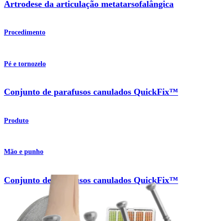
Artrodese da articulação metatarsofalângica
Procedimento
Pé e tornozelo
Conjunto de parafusos canulados QuickFix™
Produto
Mão e punho
Conjunto de parafusos canulados QuickFix™
Produto