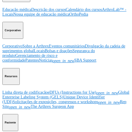
Educação médica
Descrição dos cursos
Calendário dos cursos
ArthroLab™ -
Locais
Nossa equipe de educação médica
OrthoPedia
Corporativo
Corporativo
Sobre a Arthrex
Eventos comunitários
Divulgação da cadeia de
suprimentos global
Locais
Bolsas e doações
Segurança do
produto
Gerenciamento de risco e
conformidade
Patentes
Notícias
SBA Support
open_in_new
Recursos
Linha direta de codificação
eDFUs (Instructions for Use)
Global
open_in_new
Enterprise Labeling System (GELS)
Unique Device Identifier
(UDI)
Solicitações de exposições, congressos e workshops
Rep
open_in_new
Site
The Arthrex Surgeon App
open_in_new
Paciente