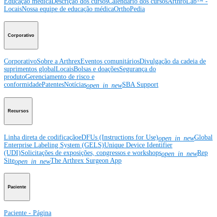
Educação médica
Descrição dos cursos
Calendário dos cursos
ArthroLab™ -
Locais
Nossa equipe de educação médica
OrthoPedia
Corporativo
Corporativo
Sobre a Arthrex
Eventos comunitários
Divulgação da cadeia de
suprimentos global
Locais
Bolsas e doações
Segurança do
produto
Gerenciamento de risco e
conformidade
Patentes
Notícias
SBA Support
open_in_new
Recursos
Linha direta de codificação
eDFUs (Instructions for Use)
Global
open_in_new
Enterprise Labeling System (GELS)
Unique Device Identifier
(UDI)
Solicitações de exposições, congressos e workshops
Rep
open_in_new
Site
The Arthrex Surgeon App
open_in_new
Paciente
Paciente - Página