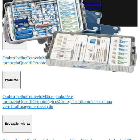
Veja eventos, laboratórios e oportunidades educacionais
Inscreva-se para receber: O que há de novo na Arthrex?
Conecte-se conosco
Procedimento
Ombro
Joelho
Cotovelo
Mão e punho
Pé e
tornozelo
Quadril
Ortobiológicos
Cirurgia cardiotorácica
Coluna vertebral
Producto
Ombro
Joelho
Cotovelo
Mão e punho
Pé e
tornozelo
Quadril
Ortobiológicos
Cirurgia cardiotorácica
Coluna
vertebral
Imagem e ressecção
Educação médica