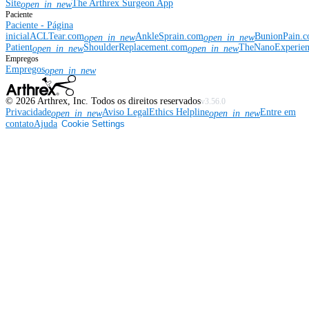
Site
The Arthrex Surgeon App
open_in_new
Paciente
Paciente - Página
inicial
ACLTear.com
AnkleSprain.com
BunionPain.
open_in_new
open_in_new
Patient
ShoulderReplacement.com
TheNanoExperie
open_in_new
open_in_new
Empregos
Empregos
open_in_new
©
2026
Arthrex, Inc. Todos os direitos reservados
v3.56.0
Privacidade
Aviso Legal
Ethics Helpline
Entre em
open_in_new
open_in_new
contato
Ajuda
Cookie Settings