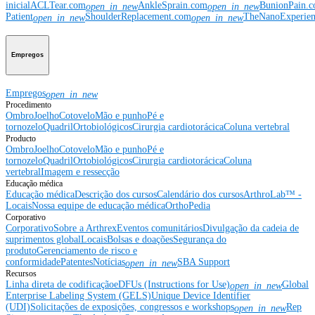
inicial
ACLTear.com
AnkleSprain.com
BunionPain.
open_in_new
open_in_new
Patient
ShoulderReplacement.com
TheNanoExperie
open_in_new
open_in_new
Empregos
Empregos
open_in_new
Procedimento
Ombro
Joelho
Cotovelo
Mão e punho
Pé e
tornozelo
Quadril
Ortobiológicos
Cirurgia cardiotorácica
Coluna vertebral
Producto
Ombro
Joelho
Cotovelo
Mão e punho
Pé e
tornozelo
Quadril
Ortobiológicos
Cirurgia cardiotorácica
Coluna
vertebral
Imagem e ressecção
Educação médica
Educação médica
Descrição dos cursos
Calendário dos cursos
ArthroLab™ -
Locais
Nossa equipe de educação médica
OrthoPedia
Corporativo
Corporativo
Sobre a Arthrex
Eventos comunitários
Divulgação da cadeia de
suprimentos global
Locais
Bolsas e doações
Segurança do
produto
Gerenciamento de risco e
conformidade
Patentes
Notícias
SBA Support
open_in_new
Recursos
Linha direta de codificação
eDFUs (Instructions for Use)
Global
open_in_new
Enterprise Labeling System (GELS)
Unique Device Identifier
(UDI)
Solicitações de exposições, congressos e workshops
Rep
open_in_new