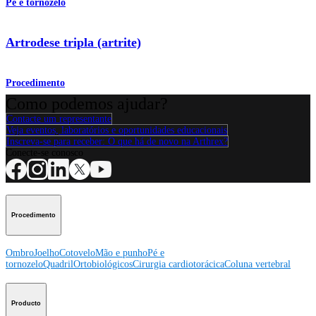
Pé e tornozelo
Artrodese tripla (artrite)
Procedimento
Como podemos ajudar?
Contacte um representante
Veja eventos, laboratórios e oportunidades educacionais
Inscreva-se para receber: O que há de novo na Arthrex?
Conecte-se conosco
Procedimento
Ombro
Joelho
Cotovelo
Mão e punho
Pé e
tornozelo
Quadril
Ortobiológicos
Cirurgia cardiotorácica
Coluna vertebral
Producto