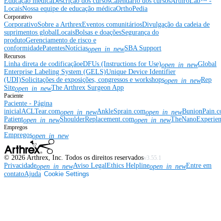
Educação médica
Descrição dos cursos
Calendário dos cursos
ArthroLab™ -
Locais
Nossa equipe de educação médica
OrthoPedia
Corporativo
Corporativo
Sobre a Arthrex
Eventos comunitários
Divulgação da cadeia de
suprimentos global
Locais
Bolsas e doações
Segurança do
produto
Gerenciamento de risco e
conformidade
Patentes
Notícias
SBA Support
open_in_new
Recursos
Linha direta de codificação
eDFUs (Instructions for Use)
Global
open_in_new
Enterprise Labeling System (GELS)
Unique Device Identifier
(UDI)
Solicitações de exposições, congressos e workshops
Rep
open_in_new
Site
The Arthrex Surgeon App
open_in_new
Paciente
Paciente - Página
inicial
ACLTear.com
AnkleSprain.com
BunionPain.
open_in_new
open_in_new
Patient
ShoulderReplacement.com
TheNanoExperie
open_in_new
open_in_new
Empregos
Empregos
open_in_new
©
2026
Arthrex, Inc. Todos os direitos reservados
v3.55.1
Privacidade
Aviso Legal
Ethics Helpline
Entre em
open_in_new
open_in_new
contato
Ajuda
Cookie Settings