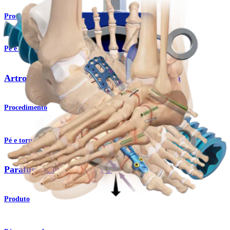
Procedimento
Pé e tornozelo
Artrodese da articulação metatarsofalângica
Procedimento
Pé e tornozelo
Parafusos Compression FT
Produto