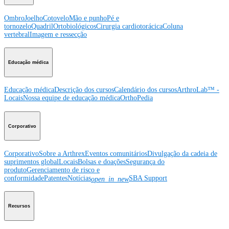
Ombro
Joelho
Cotovelo
Mão e punho
Pé e
tornozelo
Quadril
Ortobiológicos
Cirurgia cardiotorácica
Coluna
vertebral
Imagem e ressecção
Educação médica
Educação médica
Descrição dos cursos
Calendário dos cursos
ArthroLab™ -
Locais
Nossa equipe de educação médica
OrthoPedia
Corporativo
Corporativo
Sobre a Arthrex
Eventos comunitários
Divulgação da cadeia de
suprimentos global
Locais
Bolsas e doações
Segurança do
produto
Gerenciamento de risco e
conformidade
Patentes
Notícias
SBA Support
open_in_new
Recursos