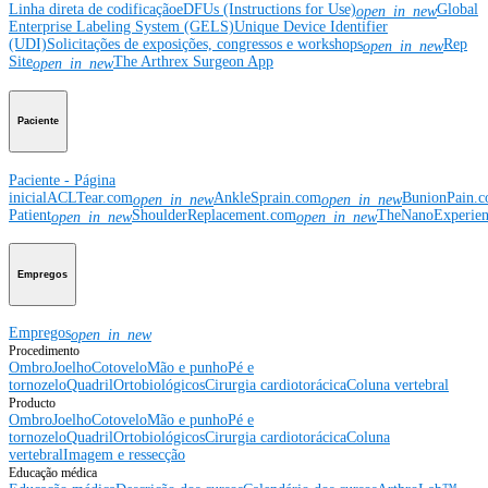
Linha direta de codificação
eDFUs (Instructions for Use)
Global
open_in_new
Enterprise Labeling System (GELS)
Unique Device Identifier
(UDI)
Solicitações de exposições, congressos e workshops
Rep
open_in_new
Site
The Arthrex Surgeon App
open_in_new
Paciente
Paciente - Página
inicial
ACLTear.com
AnkleSprain.com
BunionPain.
open_in_new
open_in_new
Patient
ShoulderReplacement.com
TheNanoExperie
open_in_new
open_in_new
Empregos
Empregos
open_in_new
Procedimento
Ombro
Joelho
Cotovelo
Mão e punho
Pé e
tornozelo
Quadril
Ortobiológicos
Cirurgia cardiotorácica
Coluna vertebral
Producto
Ombro
Joelho
Cotovelo
Mão e punho
Pé e
tornozelo
Quadril
Ortobiológicos
Cirurgia cardiotorácica
Coluna
vertebral
Imagem e ressecção
Educação médica