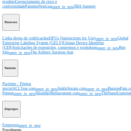
produto
Gerenciamento de risco e
conformidade
Patentes
Notícias
SBA Support
open_in_new
Recursos
Linha direta de codificação
eDFUs (Instructions for Use)
Global
open_in_new
Enterprise Labeling System (GELS)
Unique Device Identifier
(UDI)
Solicitações de exposições, congressos e workshops
Rep
open_in_new
Site
The Arthrex Surgeon App
open_in_new
Paciente
Paciente - Página
inicial
ACLTear.com
AnkleSprain.com
BunionPain.
open_in_new
open_in_new
Patient
ShoulderReplacement.com
TheNanoExperie
open_in_new
open_in_new
Empregos
Empregos
open_in_new
Procedimento