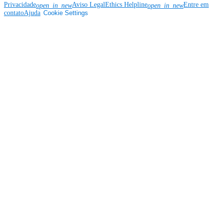
Privacidade
Aviso Legal
Ethics Helpline
Entre em
open_in_new
open_in_new
contato
Ajuda
Cookie Settings