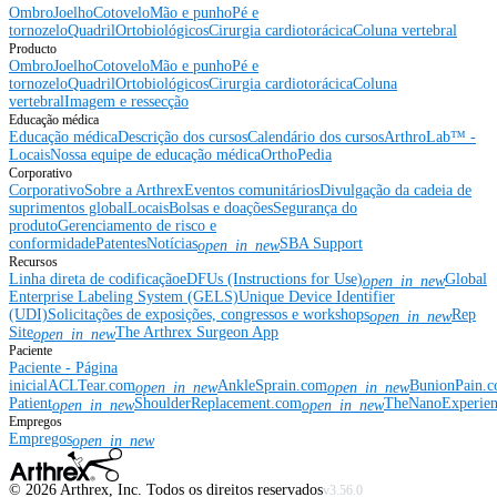
Ombro
Joelho
Cotovelo
Mão e punho
Pé e
tornozelo
Quadril
Ortobiológicos
Cirurgia cardiotorácica
Coluna vertebral
Producto
Ombro
Joelho
Cotovelo
Mão e punho
Pé e
tornozelo
Quadril
Ortobiológicos
Cirurgia cardiotorácica
Coluna
vertebral
Imagem e ressecção
Educação médica
Educação médica
Descrição dos cursos
Calendário dos cursos
ArthroLab™ -
Locais
Nossa equipe de educação médica
OrthoPedia
Corporativo
Corporativo
Sobre a Arthrex
Eventos comunitários
Divulgação da cadeia de
suprimentos global
Locais
Bolsas e doações
Segurança do
produto
Gerenciamento de risco e
conformidade
Patentes
Notícias
SBA Support
open_in_new
Recursos
Linha direta de codificação
eDFUs (Instructions for Use)
Global
open_in_new
Enterprise Labeling System (GELS)
Unique Device Identifier
(UDI)
Solicitações de exposições, congressos e workshops
Rep
open_in_new
Site
The Arthrex Surgeon App
open_in_new
Paciente
Paciente - Página
inicial
ACLTear.com
AnkleSprain.com
BunionPain.
open_in_new
open_in_new
Patient
ShoulderReplacement.com
TheNanoExperie
open_in_new
open_in_new
Empregos
Empregos
open_in_new
©
2026
Arthrex, Inc. Todos os direitos reservados
v3.56.0