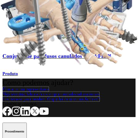
Conjunto de parafusos canulados QuickFix™
Produto
Mão e punho
Conjunto de parafusos canulados QuickFix™
Produto
Como podemos ajudar?
Contacte um representante
Veja eventos, laboratórios e oportunidades educacionais
Inscreva-se para receber: O que há de novo na Arthrex?
Conecte-se conosco
Procedimento