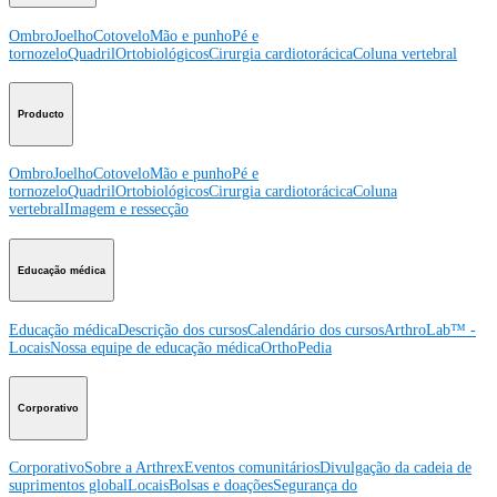
Ombro
Joelho
Cotovelo
Mão e punho
Pé e
tornozelo
Quadril
Ortobiológicos
Cirurgia cardiotorácica
Coluna vertebral
Producto
Ombro
Joelho
Cotovelo
Mão e punho
Pé e
tornozelo
Quadril
Ortobiológicos
Cirurgia cardiotorácica
Coluna
vertebral
Imagem e ressecção
Educação médica
Educação médica
Descrição dos cursos
Calendário dos cursos
ArthroLab™ -
Locais
Nossa equipe de educação médica
OrthoPedia
Corporativo
Corporativo
Sobre a Arthrex
Eventos comunitários
Divulgação da cadeia de
suprimentos global
Locais
Bolsas e doações
Segurança do