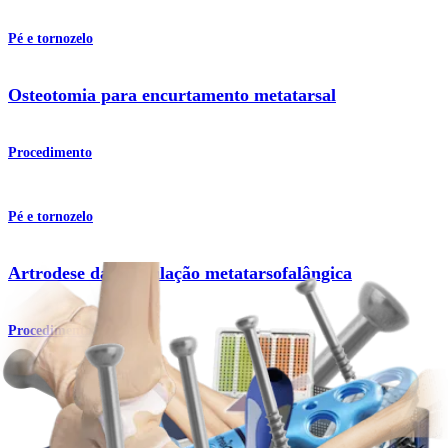
Pé e tornozelo
Osteotomia para encurtamento metatarsal
Procedimento
Pé e tornozelo
Artrodese da articulação metatarsofalângica
Procedimento
Pé e tornozelo