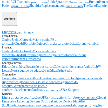
inicial
ACLTear.com
AnkleSprain.com
BunionPain.
open_in_new
open_in_new
Patient
ShoulderReplacement.com
TheNanoExperie
open_in_new
open_in_new
Empregos
Empregos
open_in_new
Procedimento
Ombro
Joelho
Cotovelo
Mão e punho
Pé e
tornozelo
Quadril
Ortobiológicos
Cirurgia cardiotorácica
Coluna vertebral
Producto
Ombro
Joelho
Cotovelo
Mão e punho
Pé e
tornozelo
Quadril
Ortobiológicos
Cirurgia cardiotorácica
Coluna
vertebral
Imagem e ressecção
Educação médica
Educação médica
Descrição dos cursos
Calendário dos cursos
ArthroLab™ -
Locais
Nossa equipe de educação médica
OrthoPedia
Corporativo
Corporativo
Sobre a Arthrex
Eventos comunitários
Divulgação da cadeia de
suprimentos global
Locais
Bolsas e doações
Segurança do
produto
Gerenciamento de risco e
conformidade
Patentes
Notícias
SBA Support
open_in_new
Recursos
Linha direta de codificação
eDFUs (Instructions for Use)
Global
open_in_new
Enterprise Labeling System (GELS)
Unique Device Identifier
(UDI)
Solicitações de exposições, congressos e workshops
Rep
open_in_new