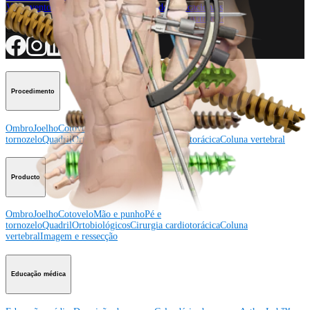
Veja eventos, laboratórios e oportunidades educacionais
Inscreva-se para receber: O que há de novo na Arthrex?
Conecte-se conosco
Procedimento
Ombro
Joelho
Cotovelo
Mão e punho
Pé e
tornozelo
Quadril
Ortobiológicos
Cirurgia cardiotorácica
Coluna vertebral
Producto
Ombro
Joelho
Cotovelo
Mão e punho
Pé e
tornozelo
Quadril
Ortobiológicos
Cirurgia cardiotorácica
Coluna
vertebral
Imagem e ressecção
Educação médica