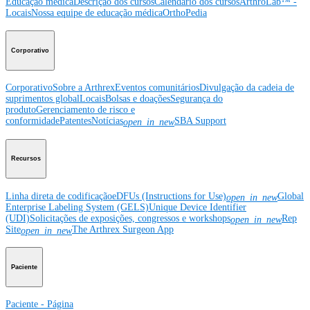
Educação médica
Descrição dos cursos
Calendário dos cursos
ArthroLab™ -
Locais
Nossa equipe de educação médica
OrthoPedia
Corporativo
Corporativo
Sobre a Arthrex
Eventos comunitários
Divulgação da cadeia de
suprimentos global
Locais
Bolsas e doações
Segurança do
produto
Gerenciamento de risco e
conformidade
Patentes
Notícias
SBA Support
open_in_new
Recursos
Linha direta de codificação
eDFUs (Instructions for Use)
Global
open_in_new
Enterprise Labeling System (GELS)
Unique Device Identifier
(UDI)
Solicitações de exposições, congressos e workshops
Rep
open_in_new
Site
The Arthrex Surgeon App
open_in_new
Paciente
Paciente - Página