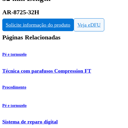
AR-8725-32H
Solicite informação do produto
Veja eDFU
Páginas Relacionadas
Pé e tornozelo
Técnica com parafusos Compression FT
Procedimento
Pé e tornozelo
Sistema de reparo digital