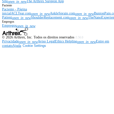
Site
The Arthrex Surgeon App
open_in_new
Paciente
Paciente - Página
inicial
ACLTear.com
AnkleSprain.com
BunionPain.
open_in_new
open_in_new
Patient
ShoulderReplacement.com
TheNanoExperie
open_in_new
open_in_new
Empregos
Empregos
open_in_new
©
2026
Arthrex, Inc. Todos os direitos reservados
v3.56.0
Privacidade
Aviso Legal
Ethics Helpline
Entre em
open_in_new
open_in_new
contato
Ajuda
Cookie Settings