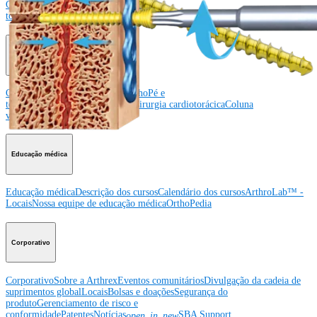
Ombro
Joelho
Cotovelo
Mão e punho
Pé e
tornozelo
Quadril
Ortobiológicos
Cirurgia cardiotorácica
Coluna vertebral
Producto
Ombro
Joelho
Cotovelo
Mão e punho
Pé e
tornozelo
Quadril
Ortobiológicos
Cirurgia cardiotorácica
Coluna
vertebral
Imagem e ressecção
Educação médica
Educação médica
Descrição dos cursos
Calendário dos cursos
ArthroLab™ -
Locais
Nossa equipe de educação médica
OrthoPedia
Corporativo
Corporativo
Sobre a Arthrex
Eventos comunitários
Divulgação da cadeia de
suprimentos global
Locais
Bolsas e doações
Segurança do
produto
Gerenciamento de risco e
conformidade
Patentes
Notícias
SBA Support
open_in_new