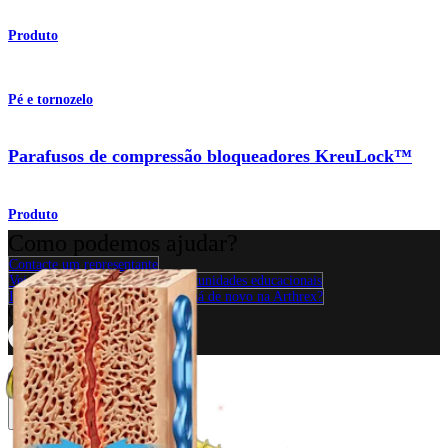
Produto
Pé e tornozelo
Parafusos de compressão bloqueadores KreuLock™
Produto
Como podemos ajudar?
Contacte um representante
Veja eventos, laboratórios e oportunidades educacionais
Inscreva-se para receber: O que há de novo na Arthrex?
Conecte-se conosco
Procedimento