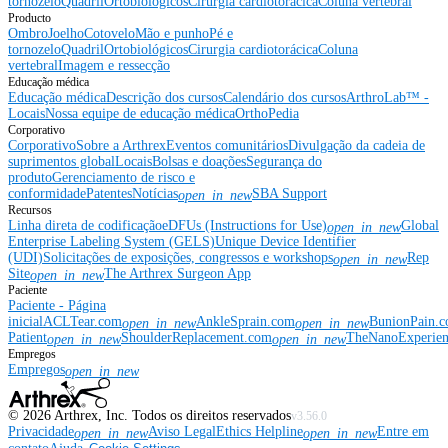
tornozelo
Quadril
Ortobiológicos
Cirurgia cardiotorácica
Coluna vertebral
Producto
Ombro
Joelho
Cotovelo
Mão e punho
Pé e
tornozelo
Quadril
Ortobiológicos
Cirurgia cardiotorácica
Coluna
vertebral
Imagem e ressecção
Educação médica
Educação médica
Descrição dos cursos
Calendário dos cursos
ArthroLab™ -
Locais
Nossa equipe de educação médica
OrthoPedia
Corporativo
Corporativo
Sobre a Arthrex
Eventos comunitários
Divulgação da cadeia de
suprimentos global
Locais
Bolsas e doações
Segurança do
produto
Gerenciamento de risco e
conformidade
Patentes
Notícias
SBA Support
open_in_new
Recursos
Linha direta de codificação
eDFUs (Instructions for Use)
Global
open_in_new
Enterprise Labeling System (GELS)
Unique Device Identifier
(UDI)
Solicitações de exposições, congressos e workshops
Rep
open_in_new
Site
The Arthrex Surgeon App
open_in_new
Paciente
Paciente - Página
inicial
ACLTear.com
AnkleSprain.com
BunionPain.
open_in_new
open_in_new
Patient
ShoulderReplacement.com
TheNanoExperie
open_in_new
open_in_new
Empregos
Empregos
open_in_new
©
2026
Arthrex, Inc. Todos os direitos reservados
v3.56.0
Privacidade
Aviso Legal
Ethics Helpline
Entre em
open_in_new
open_in_new