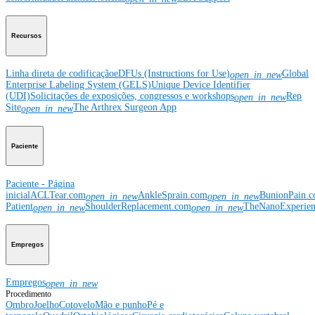
Recursos
Linha direta de codificação
eDFUs (Instructions for Use)
Global
open_in_new
Enterprise Labeling System (GELS)
Unique Device Identifier
(UDI)
Solicitações de exposições, congressos e workshops
Rep
open_in_new
Site
The Arthrex Surgeon App
open_in_new
Paciente
Paciente - Página
inicial
ACLTear.com
AnkleSprain.com
BunionPain.
open_in_new
open_in_new
Patient
ShoulderReplacement.com
TheNanoExperie
open_in_new
open_in_new
Empregos
Empregos
open_in_new
Procedimento
Ombro
Joelho
Cotovelo
Mão e punho
Pé e