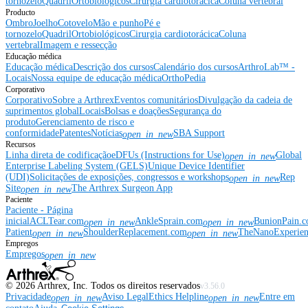
tornozelo
Quadril
Ortobiológicos
Cirurgia cardiotorácica
Coluna vertebral
Producto
Ombro
Joelho
Cotovelo
Mão e punho
Pé e
tornozelo
Quadril
Ortobiológicos
Cirurgia cardiotorácica
Coluna
vertebral
Imagem e ressecção
Educação médica
Educação médica
Descrição dos cursos
Calendário dos cursos
ArthroLab™ -
Locais
Nossa equipe de educação médica
OrthoPedia
Corporativo
Corporativo
Sobre a Arthrex
Eventos comunitários
Divulgação da cadeia de
suprimentos global
Locais
Bolsas e doações
Segurança do
produto
Gerenciamento de risco e
conformidade
Patentes
Notícias
SBA Support
open_in_new
Recursos
Linha direta de codificação
eDFUs (Instructions for Use)
Global
open_in_new
Enterprise Labeling System (GELS)
Unique Device Identifier
(UDI)
Solicitações de exposições, congressos e workshops
Rep
open_in_new
Site
The Arthrex Surgeon App
open_in_new
Paciente
Paciente - Página
inicial
ACLTear.com
AnkleSprain.com
BunionPain.
open_in_new
open_in_new
Patient
ShoulderReplacement.com
TheNanoExperie
open_in_new
open_in_new
Empregos
Empregos
open_in_new
©
2026
Arthrex, Inc. Todos os direitos reservados
v3.56.0
Privacidade
Aviso Legal
Ethics Helpline
Entre em
open_in_new
open_in_new