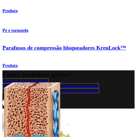
Produto
Pé e tornozelo
Parafusos de compressão bloqueadores KreuLock™
Produto
Como podemos ajudar?
Contacte um representante
Veja eventos, laboratórios e oportunidades educacionais
Inscreva-se para receber: O que há de novo na Arthrex?
Conecte-se conosco
Procedimento