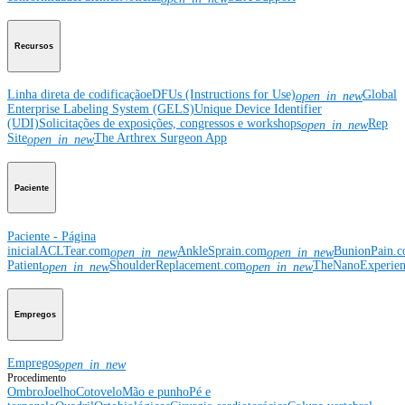
Recursos
Linha direta de codificação
eDFUs (Instructions for Use)
Global
open_in_new
Enterprise Labeling System (GELS)
Unique Device Identifier
(UDI)
Solicitações de exposições, congressos e workshops
Rep
open_in_new
Site
The Arthrex Surgeon App
open_in_new
Paciente
Paciente - Página
inicial
ACLTear.com
AnkleSprain.com
BunionPain.
open_in_new
open_in_new
Patient
ShoulderReplacement.com
TheNanoExperie
open_in_new
open_in_new
Empregos
Empregos
open_in_new
Procedimento
Ombro
Joelho
Cotovelo
Mão e punho
Pé e