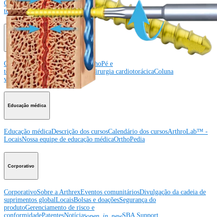
Ombro
Joelho
Cotovelo
Mão e punho
Pé e
tornozelo
Quadril
Ortobiológicos
Cirurgia cardiotorácica
Coluna vertebral
Producto
Ombro
Joelho
Cotovelo
Mão e punho
Pé e
tornozelo
Quadril
Ortobiológicos
Cirurgia cardiotorácica
Coluna
vertebral
Imagem e ressecção
Educação médica
Educação médica
Descrição dos cursos
Calendário dos cursos
ArthroLab™ -
Locais
Nossa equipe de educação médica
OrthoPedia
Corporativo
Corporativo
Sobre a Arthrex
Eventos comunitários
Divulgação da cadeia de
suprimentos global
Locais
Bolsas e doações
Segurança do
produto
Gerenciamento de risco e
conformidade
Patentes
Notícias
SBA Support
open_in_new