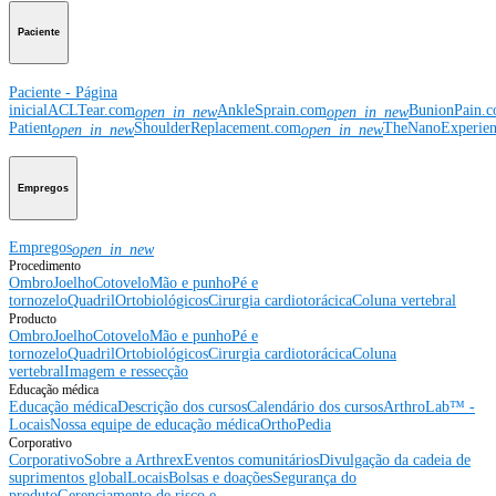
Paciente
Paciente - Página
inicial
ACLTear.com
AnkleSprain.com
BunionPain.
open_in_new
open_in_new
Patient
ShoulderReplacement.com
TheNanoExperie
open_in_new
open_in_new
Empregos
Empregos
open_in_new
Procedimento
Ombro
Joelho
Cotovelo
Mão e punho
Pé e
tornozelo
Quadril
Ortobiológicos
Cirurgia cardiotorácica
Coluna vertebral
Producto
Ombro
Joelho
Cotovelo
Mão e punho
Pé e
tornozelo
Quadril
Ortobiológicos
Cirurgia cardiotorácica
Coluna
vertebral
Imagem e ressecção
Educação médica
Educação médica
Descrição dos cursos
Calendário dos cursos
ArthroLab™ -
Locais
Nossa equipe de educação médica
OrthoPedia
Corporativo
Corporativo
Sobre a Arthrex
Eventos comunitários
Divulgação da cadeia de
suprimentos global
Locais
Bolsas e doações
Segurança do
produto
Gerenciamento de risco e