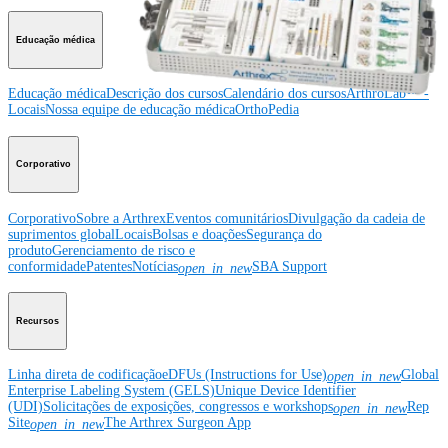
Educação médica
Educação médica
Descrição dos cursos
Calendário dos cursos
ArthroLab™ -
Locais
Nossa equipe de educação médica
OrthoPedia
Corporativo
Corporativo
Sobre a Arthrex
Eventos comunitários
Divulgação da cadeia de
suprimentos global
Locais
Bolsas e doações
Segurança do
produto
Gerenciamento de risco e
conformidade
Patentes
Notícias
SBA Support
open_in_new
Recursos
Linha direta de codificação
eDFUs (Instructions for Use)
Global
open_in_new
Enterprise Labeling System (GELS)
Unique Device Identifier
(UDI)
Solicitações de exposições, congressos e workshops
Rep
open_in_new
Site
The Arthrex Surgeon App
open_in_new