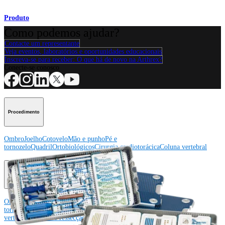
Produto
Como podemos ajudar?
Contacte um representante
Veja eventos, laboratórios e oportunidades educacionais
Inscreva-se para receber: O que há de novo na Arthrex?
Conecte-se conosco
Procedimento
Ombro
Joelho
Cotovelo
Mão e punho
Pé e
tornozelo
Quadril
Ortobiológicos
Cirurgia cardiotorácica
Coluna vertebral
Producto
Ombro
Joelho
Cotovelo
Mão e punho
Pé e
tornozelo
Quadril
Ortobiológicos
Cirurgia cardiotorácica
Coluna
vertebral
Imagem e ressecção