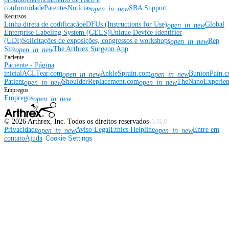
conformidade
Patentes
Notícias
SBA Support
open_in_new
Recursos
Linha direta de codificação
eDFUs (Instructions for Use)
Global
open_in_new
Enterprise Labeling System (GELS)
Unique Device Identifier
(UDI)
Solicitações de exposições, congressos e workshops
Rep
open_in_new
Site
The Arthrex Surgeon App
open_in_new
Paciente
Paciente - Página
inicial
ACLTear.com
AnkleSprain.com
BunionPain.
open_in_new
open_in_new
Patient
ShoulderReplacement.com
TheNanoExperie
open_in_new
open_in_new
Empregos
Empregos
open_in_new
©
2026
Arthrex, Inc. Todos os direitos reservados
v3.56.0
Privacidade
Aviso Legal
Ethics Helpline
Entre em
open_in_new
open_in_new
contato
Ajuda
Cookie Settings