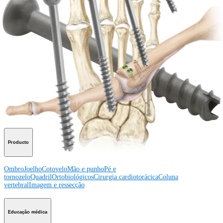
Como podemos ajudar?
Contacte um representante
Veja eventos, laboratórios e oportunidades educacionais
Inscreva-se para receber: O que há de novo na Arthrex?
Conecte-se conosco
Procedimento
Ombro
Joelho
Cotovelo
Mão e punho
Pé e
tornozelo
Quadril
Ortobiológicos
Cirurgia cardiotorácica
Coluna vertebral
Producto
Ombro
Joelho
Cotovelo
Mão e punho
Pé e
tornozelo
Quadril
Ortobiológicos
Cirurgia cardiotorácica
Coluna
vertebral
Imagem e ressecção
Educação médica