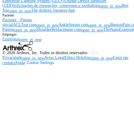
Enterprise Labeling System (GELS)
Unique Device Identifier
(UDI)
Solicitações de exposições, congressos e workshops
Rep
open_in_new
Site
The Arthrex Surgeon App
open_in_new
Paciente
Paciente - Página
inicial
ACLTear.com
AnkleSprain.com
BunionPain.
open_in_new
open_in_new
Patient
ShoulderReplacement.com
TheNanoExperie
open_in_new
open_in_new
Empregos
Empregos
open_in_new
©
2026
Arthrex, Inc. Todos os direitos reservados
v3.56.0
Privacidade
Aviso Legal
Ethics Helpline
Entre em
open_in_new
open_in_new
contato
Ajuda
Cookie Settings