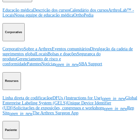
Educação médica
Descrição dos cursos
Calendário dos cursos
ArthroLab™ -
Locais
Nossa equipe de educação médica
OrthoPedia
Corporativo
Corporativo
Sobre a Arthrex
Eventos comunitários
Divulgação da cadeia de
suprimentos global
Locais
Bolsas e doações
Segurança do
produto
Gerenciamento de risco e
conformidade
Patentes
Notícias
SBA Support
open_in_new
Recursos
Linha direta de codificação
eDFUs (Instructions for Use)
Global
open_in_new
Enterprise Labeling System (GELS)
Unique Device Identifier
(UDI)
Solicitações de exposições, congressos e workshops
Rep
open_in_new
Site
The Arthrex Surgeon App
open_in_new
Paciente