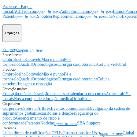
Paciente - Página
inicial
ACLTear.com
AnkleSprain.com
BunionPain.
open_in_new
open_in_new
Patient
ShoulderReplacement.com
TheNanoExperie
open_in_new
open_in_new
Empregos
Empregos
open_in_new
Procedimento
Ombro
Joelho
Cotovelo
Mão e punho
Pé e
tornozelo
Quadril
Ortobiológicos
Cirurgia cardiotorácica
Coluna vertebral
Producto
Ombro
Joelho
Cotovelo
Mão e punho
Pé e
tornozelo
Quadril
Ortobiológicos
Cirurgia cardiotorácica
Coluna
vertebral
Imagem e ressecção
Educação médica
Educação médica
Descrição dos cursos
Calendário dos cursos
ArthroLab™ -
Locais
Nossa equipe de educação médica
OrthoPedia
Corporativo
Corporativo
Sobre a Arthrex
Eventos comunitários
Divulgação da cadeia de
suprimentos global
Locais
Bolsas e doações
Segurança do
produto
Gerenciamento de risco e
conformidade
Patentes
Notícias
SBA Support
open_in_new
Recursos
Linha direta de codificação
eDFUs (Instructions for Use)
Global
open_in_new