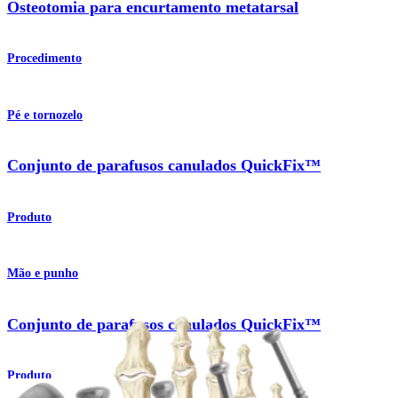
Osteotomia para encurtamento metatarsal
Procedimento
Pé e tornozelo
Conjunto de parafusos canulados QuickFix™
Produto
Mão e punho
Conjunto de parafusos canulados QuickFix™
Produto