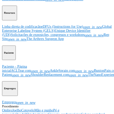
Recursos
Linha direta de codificação
eDFUs (Instructions for Use)
Global
open_in_new
Enterprise Labeling System (GELS)
Unique Device Identifier
(UDI)
Solicitações de exposições, congressos e workshops
Rep
open_in_new
Site
The Arthrex Surgeon App
open_in_new
Paciente
Paciente - Página
inicial
ACLTear.com
AnkleSprain.com
BunionPain.
open_in_new
open_in_new
Patient
ShoulderReplacement.com
TheNanoExperie
open_in_new
open_in_new
Empregos
Empregos
open_in_new
Procedimento
Ombro
Joelho
Cotovelo
Mão e punho
Pé e