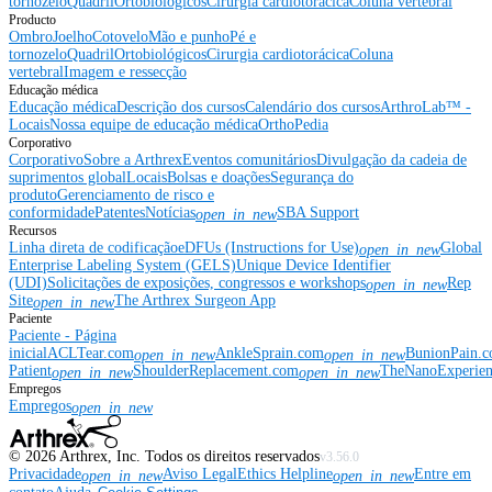
tornozelo
Quadril
Ortobiológicos
Cirurgia cardiotorácica
Coluna vertebral
Producto
Ombro
Joelho
Cotovelo
Mão e punho
Pé e
tornozelo
Quadril
Ortobiológicos
Cirurgia cardiotorácica
Coluna
vertebral
Imagem e ressecção
Educação médica
Educação médica
Descrição dos cursos
Calendário dos cursos
ArthroLab™ -
Locais
Nossa equipe de educação médica
OrthoPedia
Corporativo
Corporativo
Sobre a Arthrex
Eventos comunitários
Divulgação da cadeia de
suprimentos global
Locais
Bolsas e doações
Segurança do
produto
Gerenciamento de risco e
conformidade
Patentes
Notícias
SBA Support
open_in_new
Recursos
Linha direta de codificação
eDFUs (Instructions for Use)
Global
open_in_new
Enterprise Labeling System (GELS)
Unique Device Identifier
(UDI)
Solicitações de exposições, congressos e workshops
Rep
open_in_new
Site
The Arthrex Surgeon App
open_in_new
Paciente
Paciente - Página
inicial
ACLTear.com
AnkleSprain.com
BunionPain.
open_in_new
open_in_new
Patient
ShoulderReplacement.com
TheNanoExperie
open_in_new
open_in_new
Empregos
Empregos
open_in_new
©
2026
Arthrex, Inc. Todos os direitos reservados
v3.56.0
Privacidade
Aviso Legal
Ethics Helpline
Entre em
open_in_new
open_in_new