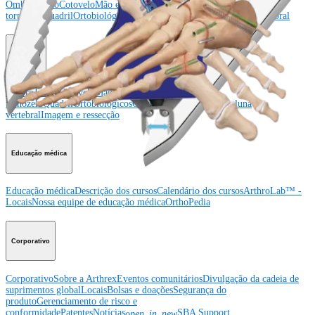
Ombro
Joelho
Cotovelo
Mão e punho
Pé e
tornozelo
Quadril
Ortobiológicos
Cirurgia cardiotorácica
Coluna vertebral
Producto
Ombro
Joelho
Cotovelo
Mão e punho
Pé e
tornozelo
Quadril
Ortobiológicos
Cirurgia cardiotorácica
Coluna
vertebral
Imagem e ressecção
Educação médica
Educação médica
Descrição dos cursos
Calendário dos cursos
ArthroLab™ -
Locais
Nossa equipe de educação médica
OrthoPedia
Corporativo
Corporativo
Sobre a Arthrex
Eventos comunitários
Divulgação da cadeia de
suprimentos global
Locais
Bolsas e doações
Segurança do
produto
Gerenciamento de risco e
conformidade
Patentes
Notícias
SBA Support
open_in_new