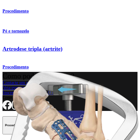
Procedimento
Pé e tornozelo
Artrodese tripla (artrite)
Procedimento
Como podemos ajudar?
Contacte um representante
Veja eventos, laboratórios e oportunidades educacionais
Inscreva-se para receber: O que há de novo na Arthrex?
Conecte-se conosco
Procedimento