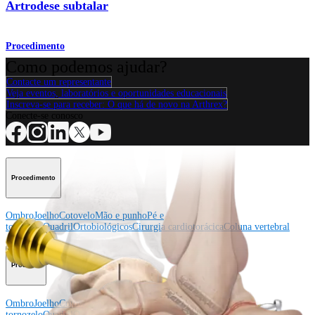
Artrodese subtalar
Procedimento
Como podemos ajudar?
Contacte um representante
Veja eventos, laboratórios e oportunidades educacionais
Inscreva-se para receber: O que há de novo na Arthrex?
Conecte-se conosco
Procedimento
Ombro
Joelho
Cotovelo
Mão e punho
Pé e
tornozelo
Quadril
Ortobiológicos
Cirurgia cardiotorácica
Coluna vertebral
Producto
Ombro
Joelho
Cotovelo
Mão e punho
Pé e
tornozelo
Quadril
Ortobiológicos
Cirurgia cardiotorácica
Coluna