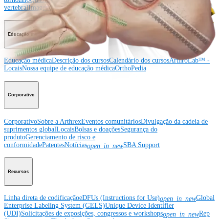
vertebral
Imagem e ressecção
Educação médica
Educação médica
Descrição dos cursos
Calendário dos cursos
ArthroLab™ -
Locais
Nossa equipe de educação médica
OrthoPedia
Corporativo
Corporativo
Sobre a Arthrex
Eventos comunitários
Divulgação da cadeia de
suprimentos global
Locais
Bolsas e doações
Segurança do
produto
Gerenciamento de risco e
conformidade
Patentes
Notícias
SBA Support
open_in_new
Recursos
Linha direta de codificação
eDFUs (Instructions for Use)
Global
open_in_new
Enterprise Labeling System (GELS)
Unique Device Identifier
(UDI)
Solicitações de exposições, congressos e workshops
Rep
open_in_new