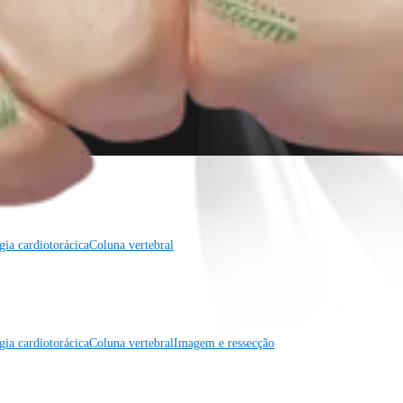
gia cardiotorácica
Coluna vertebral
gia cardiotorácica
Coluna vertebral
Imagem e ressecção