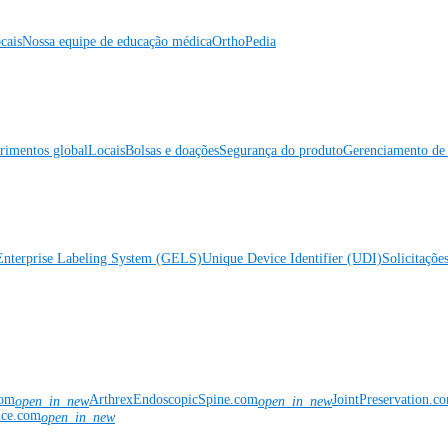
cais
Nossa equipe de educação médica
OrthoPedia
rimentos global
Locais
Bolsas e doações
Segurança do produto
Gerenciamento de 
Enterprise Labeling System (GELS)
Unique Device Identifier (UDI)
Solicitaçõe
com
ArthrexEndoscopicSpine.com
JointPreservation.c
open_in_new
open_in_new
nce.com
open_in_new