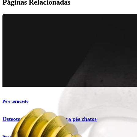
Páginas Relacionadas
Pé e tornozelo
Osteotomia do calcâneo para pés chatos