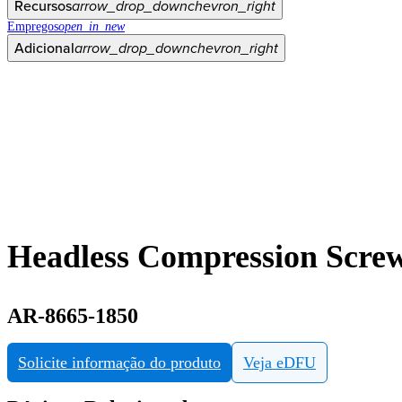
Recursos
arrow_drop_down
chevron_right
Empregos
open_in_new
Adicional
arrow_drop_down
chevron_right
Headless Compression Screw
AR-8665-1850
Solicite informação do produto
Veja eDFU