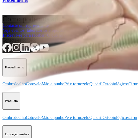
Procedimento
Como podemos ajudar?
Contacte um representante
Veja eventos, laboratórios e oportunidades educacionais
Inscreva-se para receber: O que há de novo na Arthrex?
Conecte-se conosco
Procedimento
Ombro
Joelho
Cotovelo
Mão e punho
Pé e tornozelo
Quadril
Ortobiológicos
Cirur
Producto
Ombro
Joelho
Cotovelo
Mão e punho
Pé e tornozelo
Quadril
Ortobiológicos
Cirur
Educação médica