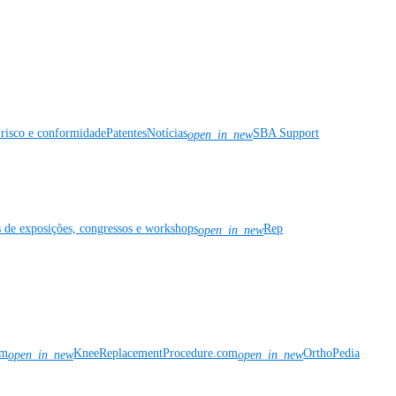
risco e conformidade
Patentes
Notícias
SBA Support
open_in_new
s de exposições, congressos e workshops
Rep
open_in_new
om
KneeReplacementProcedure.com
OrthoPedia
open_in_new
open_in_new