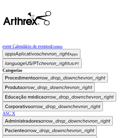
event
Calendário de eventos
Eventos
apps
Aplicativos
chevron_right
Apps
language
US/PT
chevron_right
US/PT
Categorias
Procedimento
arrow_drop_down
chevron_right
Produto
arrow_drop_down
chevron_right
Educação médica
arrow_drop_down
chevron_right
Corporativo
arrow_drop_down
chevron_right
ASC X
Administradores
arrow_drop_down
chevron_right
Paciente
arrow_drop_down
chevron_right