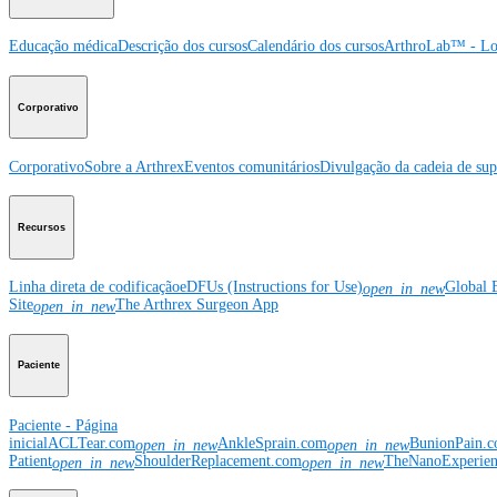
Educação médica
Descrição dos cursos
Calendário dos cursos
ArthroLab™ - Lo
Corporativo
Corporativo
Sobre a Arthrex
Eventos comunitários
Divulgação da cadeia de sup
Recursos
Linha direta de codificação
eDFUs (Instructions for Use)
Global 
open_in_new
Site
The Arthrex Surgeon App
open_in_new
Paciente
Paciente - Página
inicial
ACLTear.com
AnkleSprain.com
BunionPain.
open_in_new
open_in_new
Patient
ShoulderReplacement.com
TheNanoExperie
open_in_new
open_in_new