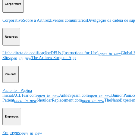
Corporativo
Corporativo
Sobre a Arthrex
Eventos comunitários
Divulgação da cadeia de sup
Recursos
Linha direta de codificação
eDFUs (Instructions for Use)
Global 
open_in_new
Site
The Arthrex Surgeon App
open_in_new
Paciente
Paciente - Página
inicial
ACLTear.com
AnkleSprain.com
BunionPain.
open_in_new
open_in_new
Patient
ShoulderReplacement.com
TheNanoExperie
open_in_new
open_in_new
Empregos
Empregos
open_in_new