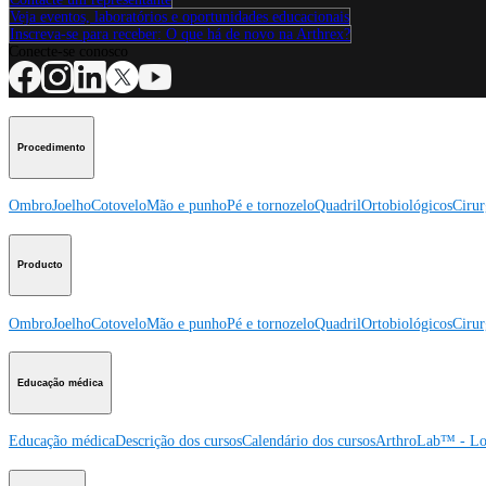
Veja eventos, laboratórios e oportunidades educacionais
Inscreva-se para receber: O que há de novo na Arthrex?
Conecte-se conosco
Procedimento
Ombro
Joelho
Cotovelo
Mão e punho
Pé e tornozelo
Quadril
Ortobiológicos
Cirur
Producto
Ombro
Joelho
Cotovelo
Mão e punho
Pé e tornozelo
Quadril
Ortobiológicos
Cirur
Educação médica
Educação médica
Descrição dos cursos
Calendário dos cursos
ArthroLab™ - Lo