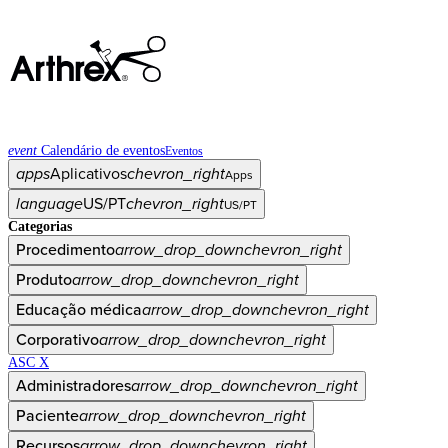
event
Calendário de eventos
Eventos
apps
Aplicativos
chevron_right
Apps
language
US/PT
chevron_right
US/PT
Categorias
Procedimento
arrow_drop_down
chevron_right
Produto
arrow_drop_down
chevron_right
Educação médica
arrow_drop_down
chevron_right
Corporativo
arrow_drop_down
chevron_right
ASC X
Administradores
arrow_drop_down
chevron_right
Paciente
arrow_drop_down
chevron_right
Recursos
arrow_drop_down
chevron_right