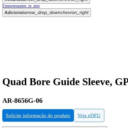
Empregos
open_in_new
Adicional
arrow_drop_down
chevron_right
Quad Bore Guide Sleeve, G
AR-8656G-06
Solicite informação do produto
Veja eDFU