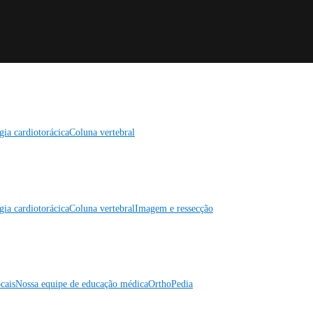
gia cardiotorácica
Coluna vertebral
gia cardiotorácica
Coluna vertebral
Imagem e ressecção
cais
Nossa equipe de educação médica
OrthoPedia