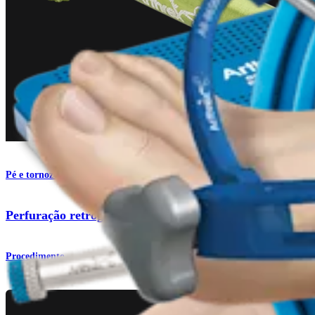
Pé e tornozelo
Perfuração retrógrada para lesões do tálus
Procedimento