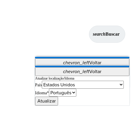
search
Buscar
chevron_left
Voltar
Aplicativos
chevron_left
Voltar
Vet Systems
OrthoPedia Patient
SAP
Atualizar localização/Idioma
País
Supplier Portal
Synergy Imaging & Resection
Idioma*
Atualizar