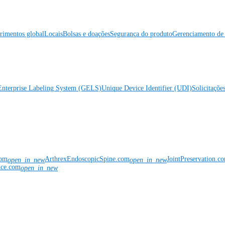
rimentos global
Locais
Bolsas e doações
Segurança do produto
Gerenciamento de 
Enterprise Labeling System (GELS)
Unique Device Identifier (UDI)
Solicitaçõe
com
ArthrexEndoscopicSpine.com
JointPreservation.c
open_in_new
open_in_new
nce.com
open_in_new