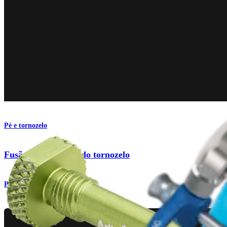
Pé e tornozelo
Fusão artroscópica do tornozelo
Procedimento