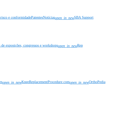
risco e conformidade
Patentes
Notícias
SBA Support
open_in_new
s de exposições, congressos e workshops
Rep
open_in_new
om
KneeReplacementProcedure.com
OrthoPedia
open_in_new
open_in_new