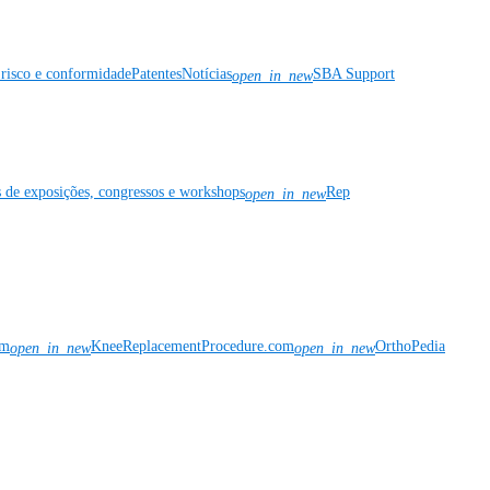
risco e conformidade
Patentes
Notícias
SBA Support
open_in_new
s de exposições, congressos e workshops
Rep
open_in_new
om
KneeReplacementProcedure.com
OrthoPedia
open_in_new
open_in_new