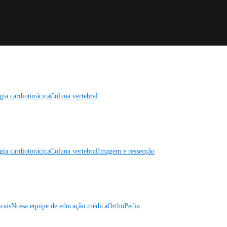
gia cardiotorácica
Coluna vertebral
gia cardiotorácica
Coluna vertebral
Imagem e ressecção
cais
Nossa equipe de educação médica
OrthoPedia