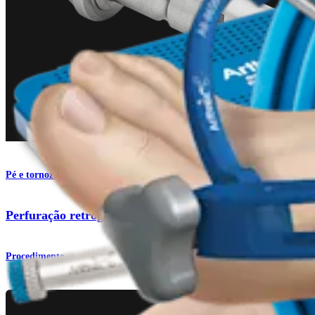
Pé e tornozelo
Perfuração retrógrada para lesões do tálus
Procedimento