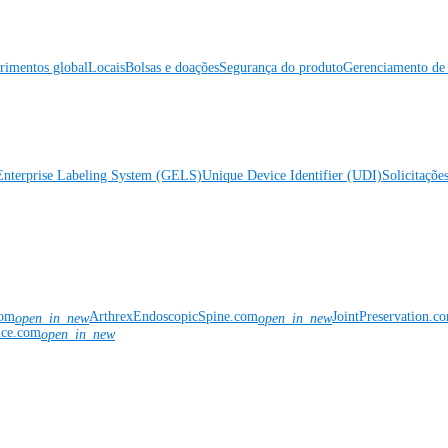
rimentos global
Locais
Bolsas e doações
Segurança do produto
Gerenciamento de 
Enterprise Labeling System (GELS)
Unique Device Identifier (UDI)
Solicitaçõe
com
ArthrexEndoscopicSpine.com
JointPreservation.c
open_in_new
open_in_new
nce.com
open_in_new