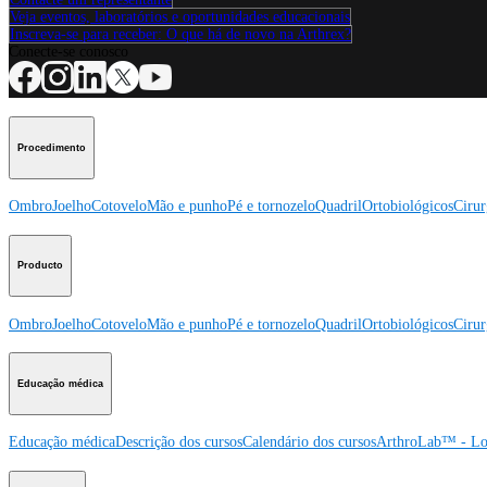
Veja eventos, laboratórios e oportunidades educacionais
Inscreva-se para receber: O que há de novo na Arthrex?
Conecte-se conosco
Procedimento
Ombro
Joelho
Cotovelo
Mão e punho
Pé e tornozelo
Quadril
Ortobiológicos
Cirur
Producto
Ombro
Joelho
Cotovelo
Mão e punho
Pé e tornozelo
Quadril
Ortobiológicos
Cirur
Educação médica
Educação médica
Descrição dos cursos
Calendário dos cursos
ArthroLab™ - Lo