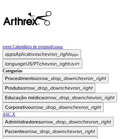
event
Calendário de eventos
Eventos
apps
Aplicativos
chevron_right
Apps
language
US/PT
chevron_right
US/PT
Categorias
Procedimento
arrow_drop_down
chevron_right
Produto
arrow_drop_down
chevron_right
Educação médica
arrow_drop_down
chevron_right
Corporativo
arrow_drop_down
chevron_right
ASC X
Administradores
arrow_drop_down
chevron_right
Paciente
arrow_drop_down
chevron_right