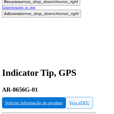
Recursos
arrow_drop_down
chevron_right
Empregos
open_in_new
Adicional
arrow_drop_down
chevron_right
Indicator Tip, GPS
AR-8656G-01
Solicite informação do produto
Veja eDFU