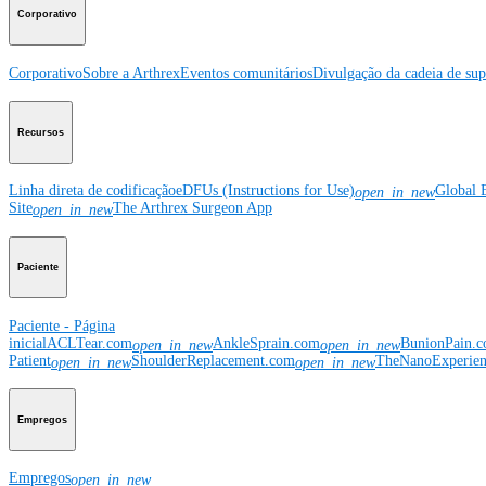
Corporativo
Corporativo
Sobre a Arthrex
Eventos comunitários
Divulgação da cadeia de sup
Recursos
Linha direta de codificação
eDFUs (Instructions for Use)
Global 
open_in_new
Site
The Arthrex Surgeon App
open_in_new
Paciente
Paciente - Página
inicial
ACLTear.com
AnkleSprain.com
BunionPain.
open_in_new
open_in_new
Patient
ShoulderReplacement.com
TheNanoExperie
open_in_new
open_in_new
Empregos
Empregos
open_in_new