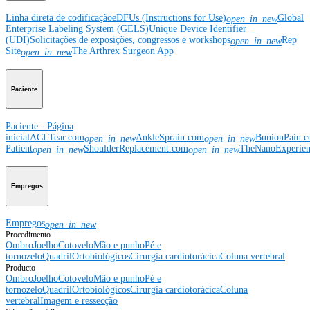
Linha direta de codificação
eDFUs (Instructions for Use)
Global
open_in_new
Enterprise Labeling System (GELS)
Unique Device Identifier
(UDI)
Solicitações de exposições, congressos e workshops
Rep
open_in_new
Site
The Arthrex Surgeon App
open_in_new
Paciente
Paciente - Página
inicial
ACLTear.com
AnkleSprain.com
BunionPain.
open_in_new
open_in_new
Patient
ShoulderReplacement.com
TheNanoExperie
open_in_new
open_in_new
Empregos
Empregos
open_in_new
Procedimento
Ombro
Joelho
Cotovelo
Mão e punho
Pé e
tornozelo
Quadril
Ortobiológicos
Cirurgia cardiotorácica
Coluna vertebral
Producto
Ombro
Joelho
Cotovelo
Mão e punho
Pé e
tornozelo
Quadril
Ortobiológicos
Cirurgia cardiotorácica
Coluna
vertebral
Imagem e ressecção