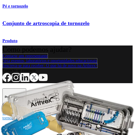
Pé e tornozelo
Conjunto de artroscopia de tornozelo
Produto
Como podemos ajudar?
Contacte um representante
Veja eventos, laboratórios e oportunidades educacionais
Inscreva-se para receber: O que há de novo na Arthrex?
Conecte-se conosco
Procedimento
Ombro
Joelho
Cotovelo
Mão e punho
Pé e
tornozelo
Quadril
Ortobiológicos
Cirurgia cardiotorácica
Coluna vertebral
Producto