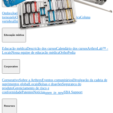
Ombro
Joelho
Cotovelo
Mão e punho
Pé e
tornozelo
Quadril
Ortobiológicos
Cirurgia cardiotorácica
Coluna
vertebral
Imagem e ressecção
Educação médica
Educação médica
Descrição dos cursos
Calendário dos cursos
ArthroLab™ -
Locais
Nossa equipe de educação médica
OrthoPedia
Corporativo
Corporativo
Sobre a Arthrex
Eventos comunitários
Divulgação da cadeia de
suprimentos global
Locais
Bolsas e doações
Segurança do
produto
Gerenciamento de risco e
conformidade
Patentes
Notícias
SBA Support
open_in_new
Recursos