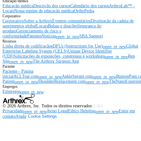
Educação médica
Educação médica
Descrição dos cursos
Calendário dos cursos
ArthroLab™ -
Locais
Nossa equipe de educação médica
OrthoPedia
Corporativo
Corporativo
Sobre a Arthrex
Eventos comunitários
Divulgação da cadeia de
suprimentos global
Locais
Bolsas e doações
Segurança do
produto
Gerenciamento de risco e
conformidade
Patentes
Notícias
SBA Support
open_in_new
Recursos
Linha direta de codificação
eDFUs (Instructions for Use)
Global
open_in_new
Enterprise Labeling System (GELS)
Unique Device Identifier
(UDI)
Solicitações de exposições, congressos e workshops
Rep
open_in_new
Site
The Arthrex Surgeon App
open_in_new
Paciente
Paciente - Página
inicial
ACLTear.com
AnkleSprain.com
BunionPain.
open_in_new
open_in_new
Patient
ShoulderReplacement.com
TheNanoExperie
open_in_new
open_in_new
Empregos
Empregos
open_in_new
©
2026
Arthrex, Inc. Todos os direitos reservados
v3.56.0
Privacidade
Aviso Legal
Ethics Helpline
Entre em
open_in_new
open_in_new
contato
Ajuda
Cookie Settings