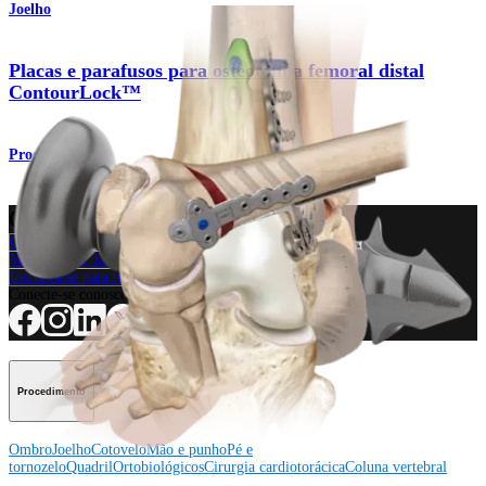
Joelho
Placas e parafusos para osteotomia femoral distal
ContourLock™
Produto
Como podemos ajudar?
Contacte um representante
Veja eventos, laboratórios e oportunidades educacionais
Inscreva-se para receber: O que há de novo na Arthrex?
Conecte-se conosco
Procedimento
Ombro
Joelho
Cotovelo
Mão e punho
Pé e
tornozelo
Quadril
Ortobiológicos
Cirurgia cardiotorácica
Coluna vertebral