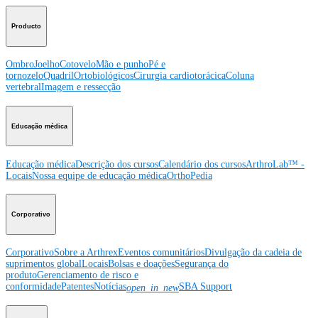
Producto
Ombro
Joelho
Cotovelo
Mão e punho
Pé e
tornozelo
Quadril
Ortobiológicos
Cirurgia cardiotorácica
Coluna
vertebral
Imagem e ressecção
Educação médica
Educação médica
Descrição dos cursos
Calendário dos cursos
ArthroLab™ -
Locais
Nossa equipe de educação médica
OrthoPedia
Corporativo
Corporativo
Sobre a Arthrex
Eventos comunitários
Divulgação da cadeia de
suprimentos global
Locais
Bolsas e doações
Segurança do
produto
Gerenciamento de risco e
conformidade
Patentes
Notícias
SBA Support
open_in_new