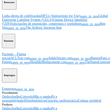
Recursos
Linha direta de codificação
eDFUs (Instructions for Use)
Global
open_in_new
Enterprise Labeling System (GELS)
Unique Device Identifier
(UDI)
Solicitações de exposições, congressos e workshops
Rep
open_in_new
Site
The Arthrex Surgeon App
open_in_new
Paciente
Paciente - Página
inicial
ACLTear.com
AnkleSprain.com
BunionPain.
open_in_new
open_in_new
Patient
ShoulderReplacement.com
TheNanoExperie
open_in_new
open_in_new
Empregos
Empregos
open_in_new
Procedimento
Ombro
Joelho
Cotovelo
Mão e punho
Pé e
tornozelo
Quadril
Ortobiológicos
Cirurgia cardiotorácica
Coluna vertebral
Producto
Ombro
Joelho
Cotovelo
Mão e punho
Pé e