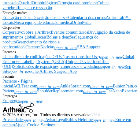
tornozelo
Quadril
Ortobiológicos
Cirurgia cardiotorácica
Coluna
vertebral
Imagem e ressecção
Educação médica
Educação médica
Descrição dos cursos
Calendário dos cursos
ArthroLab™ -
Locais
Nossa equipe de educação médica
OrthoPedia
Corporativo
Corporativo
Sobre a Arthrex
Eventos comunitários
Divulgação da cadeia de
suprimentos global
Locais
Bolsas e doações
Segurança do
produto
Gerenciamento de risco e
conformidade
Patentes
Notícias
SBA Support
open_in_new
Recursos
Linha direta de codificação
eDFUs (Instructions for Use)
Global
open_in_new
Enterprise Labeling System (GELS)
Unique Device Identifier
(UDI)
Solicitações de exposições, congressos e workshops
Rep
open_in_new
Site
The Arthrex Surgeon App
open_in_new
Paciente
Paciente - Página
inicial
ACLTear.com
AnkleSprain.com
BunionPain.
open_in_new
open_in_new
Patient
ShoulderReplacement.com
TheNanoExperie
open_in_new
open_in_new
Empregos
Empregos
open_in_new
©
2026
Arthrex, Inc. Todos os direitos reservados
v3.56.0
Privacidade
Aviso Legal
Ethics Helpline
Entre em
open_in_new
open_in_new
contato
Ajuda
Cookie Settings