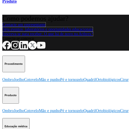
Produto
Como podemos ajudar?
Contacte um representante
Veja eventos, laboratórios e oportunidades educacionais
Inscreva-se para receber: O que há de novo na Arthrex?
Conecte-se conosco
Procedimento
Ombro
Joelho
Cotovelo
Mão e punho
Pé e tornozelo
Quadril
Ortobiológicos
Cirur
Producto
Ombro
Joelho
Cotovelo
Mão e punho
Pé e tornozelo
Quadril
Ortobiológicos
Cirur
Educação médica