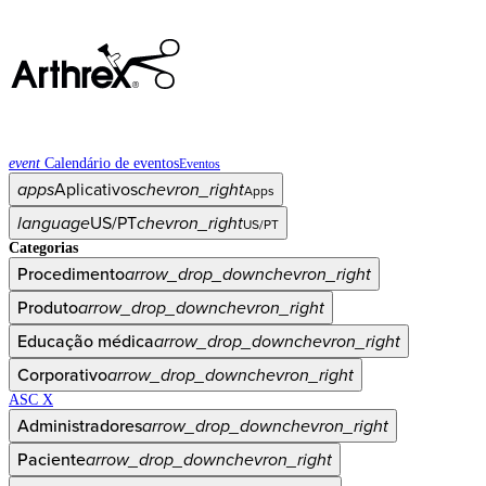
event
Calendário de eventos
Eventos
apps
Aplicativos
chevron_right
Apps
language
US/PT
chevron_right
US/PT
Categorias
Procedimento
arrow_drop_down
chevron_right
Produto
arrow_drop_down
chevron_right
Educação médica
arrow_drop_down
chevron_right
Corporativo
arrow_drop_down
chevron_right
ASC X
Administradores
arrow_drop_down
chevron_right
Paciente
arrow_drop_down
chevron_right