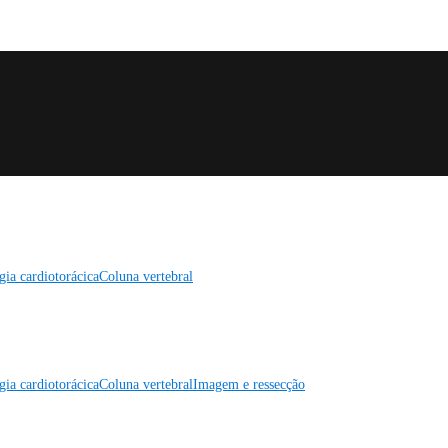
gia cardiotorácica
Coluna vertebral
gia cardiotorácica
Coluna vertebral
Imagem e ressecção