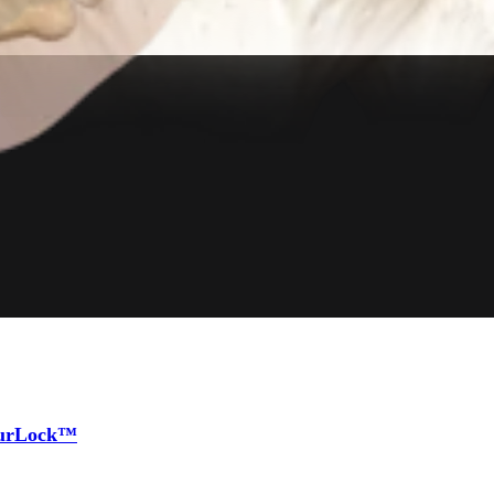
tourLock™