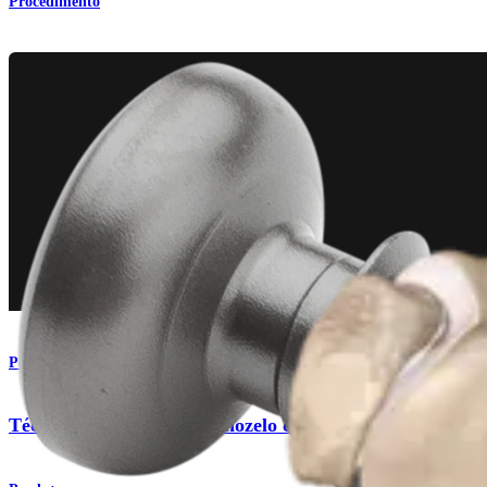
Procedimento
Pé e tornozelo
Técnica para fusão de tornozelo com placas