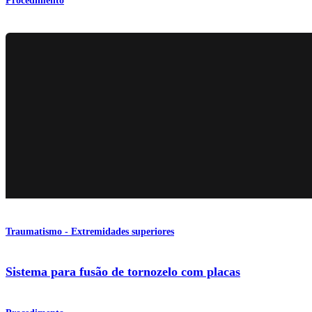
Procedimento
Traumatismo - Extremidades superiores
Sistema para fusão de tornozelo com placas