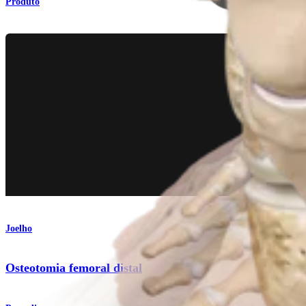
Produto
Joelho
Osteotomia femoral distal