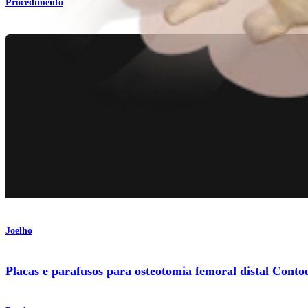
Procedimento
Joelho
Placas e parafusos para osteotomia femoral distal Con