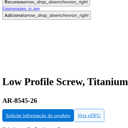
Recursos
arrow_drop_down
chevron_right
Empregos
open_in_new
Adicional
arrow_drop_down
chevron_right
Low Profile Screw, Titanium
AR-8545-26
Solicite informação do produto
Veja eDFU