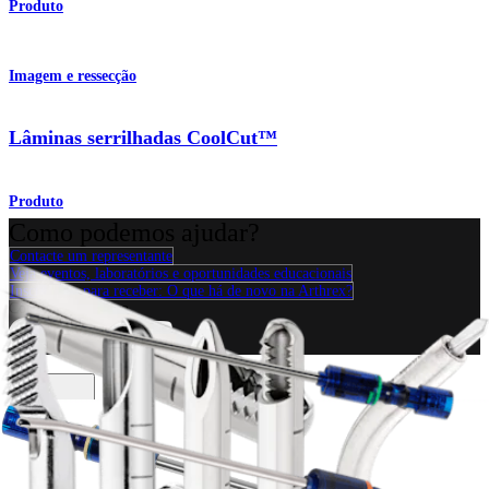
Produto
Imagem e ressecção
Lâminas serrilhadas CoolCut™
Produto
Como podemos ajudar?
Contacte um representante
Veja eventos, laboratórios e oportunidades educacionais
Inscreva-se para receber: O que há de novo na Arthrex?
Conecte-se conosco
Procedimento
Ombro
Joelho
Cotovelo
Mão e punho
Pé e
tornozelo
Quadril
Ortobiológicos
Cirurgia cardiotorácica
Coluna vertebral