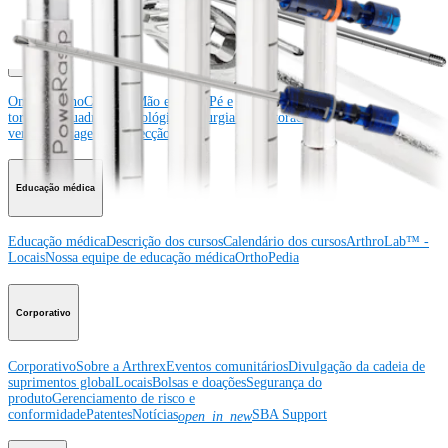
Producto
Ombro
Joelho
Cotovelo
Mão e punho
Pé e
tornozelo
Quadril
Ortobiológicos
Cirurgia cardiotorácica
Coluna
vertebral
Imagem e ressecção
Educação médica
Educação médica
Descrição dos cursos
Calendário dos cursos
ArthroLab™ -
Locais
Nossa equipe de educação médica
OrthoPedia
Corporativo
Corporativo
Sobre a Arthrex
Eventos comunitários
Divulgação da cadeia de
suprimentos global
Locais
Bolsas e doações
Segurança do
produto
Gerenciamento de risco e
conformidade
Patentes
Notícias
SBA Support
open_in_new