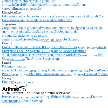
Ombro
Joelho
Cotovelo
Mão e punho
Pé e
tornozelo
Quadril
Ortobiológicos
Cirurgia cardiotorácica
Coluna
vertebral
Imagem e ressecção
Educação médica
Educação médica
Descrição dos cursos
Calendário dos cursos
ArthroLab™ -
Locais
Nossa equipe de educação médica
OrthoPedia
Corporativo
Corporativo
Sobre a Arthrex
Eventos comunitários
Divulgação da cadeia de
suprimentos global
Locais
Bolsas e doações
Segurança do
produto
Gerenciamento de risco e
conformidade
Patentes
Notícias
SBA Support
open_in_new
Recursos
Linha direta de codificação
eDFUs (Instructions for Use)
Global
open_in_new
Enterprise Labeling System (GELS)
Unique Device Identifier
(UDI)
Solicitações de exposições, congressos e workshops
Rep
open_in_new
Site
The Arthrex Surgeon App
open_in_new
Paciente
Paciente - Página
inicial
ACLTear.com
AnkleSprain.com
BunionPain.
open_in_new
open_in_new
Patient
ShoulderReplacement.com
TheNanoExperie
open_in_new
open_in_new
Empregos
Empregos
open_in_new
©
2026
Arthrex, Inc. Todos os direitos reservados
v3.55.1
Privacidade
Aviso Legal
Ethics Helpline
Entre em
open_in_new
open_in_new
contato
Ajuda
Cookie Settings