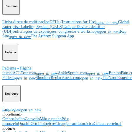
Recursos
Linha direta de codificação
eDFUs (Instructions for Use)
Global
open_in_new
Enterprise Labeling System (GELS)
Unique Device Identifier
(UDI)
Solicitações de exposições, congressos e workshops
Rep
open_in_new
Site
The Arthrex Surgeon App
open_in_new
Paciente
Paciente - Página
inicial
ACLTear.com
AnkleSprain.com
BunionPain.
open_in_new
open_in_new
Patient
ShoulderReplacement.com
TheNanoExperie
open_in_new
open_in_new
Empregos
Empregos
open_in_new
Procedimento
Ombro
Joelho
Cotovelo
Mão e punho
Pé e
tornozelo
Quadril
Ortobiológicos
Cirurgia cardiotorácica
Coluna vertebral
Producto