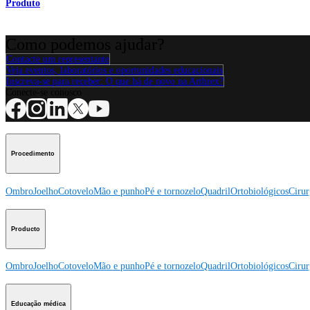
Produto
Como podemos ajudar?
Contacte um representante
Veja eventos, laboratórios e oportunidades educacionais
Inscreva-se para receber: O que há de novo na Arthrex?
Conecte-se conosco
Procedimento
Ombro
Joelho
Cotovelo
Mão e punho
Pé e tornozelo
Quadril
Ortobiológicos
Cirur
Producto
Ombro
Joelho
Cotovelo
Mão e punho
Pé e tornozelo
Quadril
Ortobiológicos
Cirur
Educação médica