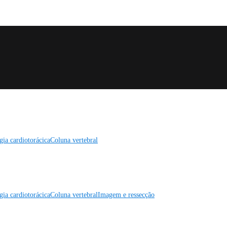
gia cardiotorácica
Coluna vertebral
gia cardiotorácica
Coluna vertebral
Imagem e ressecção