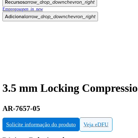
Recursos
arrow_drop_down
chevron_right
Empregos
open_in_new
Adicional
arrow_drop_down
chevron_right
3.5 mm Locking Compression
AR-7657-05
Solicite informação do produto
Veja eDFU