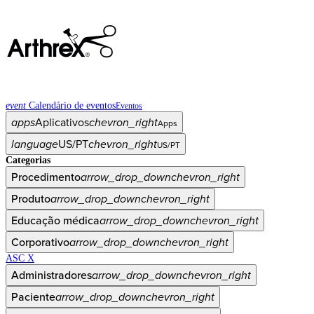
event
Calendário de eventos
Eventos
apps
Aplicativos
chevron_right
Apps
language
US/PT
chevron_right
US/PT
Categorias
Procedimento
arrow_drop_down
chevron_right
Produto
arrow_drop_down
chevron_right
Educação médica
arrow_drop_down
chevron_right
Corporativo
arrow_drop_down
chevron_right
ASC X
Administradores
arrow_drop_down
chevron_right
Paciente
arrow_drop_down
chevron_right