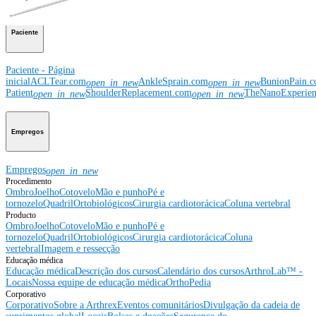
Paciente
Paciente - Página
inicial
ACLTear.com
AnkleSprain.com
BunionPain.
open_in_new
open_in_new
Patient
ShoulderReplacement.com
TheNanoExperie
open_in_new
open_in_new
Empregos
Empregos
open_in_new
Procedimento
Ombro
Joelho
Cotovelo
Mão e punho
Pé e
tornozelo
Quadril
Ortobiológicos
Cirurgia cardiotorácica
Coluna vertebral
Producto
Ombro
Joelho
Cotovelo
Mão e punho
Pé e
tornozelo
Quadril
Ortobiológicos
Cirurgia cardiotorácica
Coluna
vertebral
Imagem e ressecção
Educação médica
Educação médica
Descrição dos cursos
Calendário dos cursos
ArthroLab™ -
Locais
Nossa equipe de educação médica
OrthoPedia
Corporativo
Corporativo
Sobre a Arthrex
Eventos comunitários
Divulgação da cadeia de