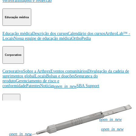
vertebral
Imagem e ressecção
Educação médica
Educação médica
Descrição dos cursos
Calendário dos cursos
ArthroLab™ -
Locais
Nossa equipe de educação médica
OrthoPedia
Corporativo
Corporativo
Sobre a Arthrex
Eventos comunitários
Divulgação da cadeia de
suprimentos global
Locais
Bolsas e doações
Segurança do
produto
Gerenciamento de risco e
conformidade
Patentes
Notícias
SBA Support
open_in_new
Recursos
Linha direta de codificação
eDFUs (Instructions for Use)
Global
open_in_new
Enterprise Labeling System (GELS)
Unique Device Identifier
(UDI)
Solicitações de exposições, congressos e workshops
Rep
open_in_new
Site
The Arthrex Surgeon App
open_in_new