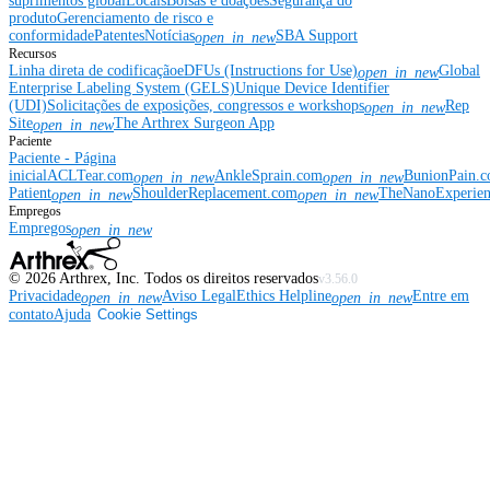
suprimentos global
Locais
Bolsas e doações
Segurança do
produto
Gerenciamento de risco e
conformidade
Patentes
Notícias
SBA Support
open_in_new
Recursos
Linha direta de codificação
eDFUs (Instructions for Use)
Global
open_in_new
Enterprise Labeling System (GELS)
Unique Device Identifier
(UDI)
Solicitações de exposições, congressos e workshops
Rep
open_in_new
Site
The Arthrex Surgeon App
open_in_new
Paciente
Paciente - Página
inicial
ACLTear.com
AnkleSprain.com
BunionPain.
open_in_new
open_in_new
Patient
ShoulderReplacement.com
TheNanoExperie
open_in_new
open_in_new
Empregos
Empregos
open_in_new
©
2026
Arthrex, Inc. Todos os direitos reservados
v3.56.0
Privacidade
Aviso Legal
Ethics Helpline
Entre em
open_in_new
open_in_new
contato
Ajuda
Cookie Settings