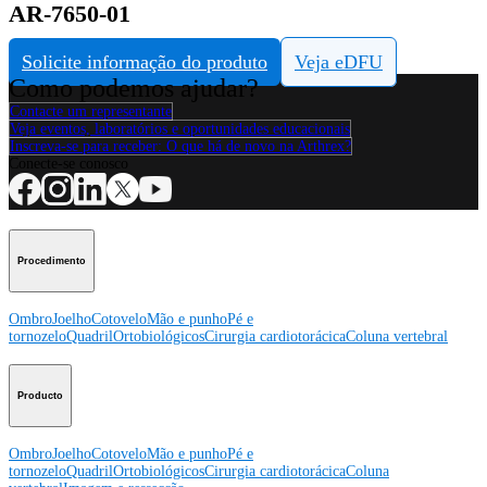
AR-7650-01
Solicite informação do produto
Veja eDFU
Como podemos ajudar?
Contacte um representante
Veja eventos, laboratórios e oportunidades educacionais
Inscreva-se para receber: O que há de novo na Arthrex?
Conecte-se conosco
Procedimento
Ombro
Joelho
Cotovelo
Mão e punho
Pé e
tornozelo
Quadril
Ortobiológicos
Cirurgia cardiotorácica
Coluna vertebral
Producto
Ombro
Joelho
Cotovelo
Mão e punho
Pé e
tornozelo
Quadril
Ortobiológicos
Cirurgia cardiotorácica
Coluna