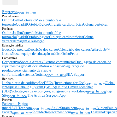
Empregos
open_in_new
Procedimento
Ombro
Joelho
Cotovelo
Mão e punho
Pé e
tornozelo
Quadril
Ortobiológicos
Cirurgia cardiotorácica
Coluna vertebral
Producto
Ombro
Joelho
Cotovelo
Mão e punho
Pé e
tornozelo
Quadril
Ortobiológicos
Cirurgia cardiotorácica
Coluna
vertebral
Imagem e ressecção
Educação médica
Educação médica
Descrição dos cursos
Calendário dos cursos
ArthroLab™ -
Locais
Nossa equipe de educação médica
OrthoPedia
Corporativo
Corporativo
Sobre a Arthrex
Eventos comunitários
Divulgação da cadeia de
suprimentos global
Locais
Bolsas e doações
Segurança do
produto
Gerenciamento de risco e
conformidade
Patentes
Notícias
SBA Support
open_in_new
Recursos
Linha direta de codificação
eDFUs (Instructions for Use)
Global
open_in_new
Enterprise Labeling System (GELS)
Unique Device Identifier
(UDI)
Solicitações de exposições, congressos e workshops
Rep
open_in_new
Site
The Arthrex Surgeon App
open_in_new
Paciente
Paciente - Página
inicial
ACLTear.com
AnkleSprain.com
BunionPain.
open_in_new
open_in_new
Patient
ShoulderReplacement.com
TheNanoExperie
open_in_new
open_in_new
Empregos