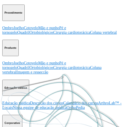
Procedimento
Ombro
Joelho
Cotovelo
Mão e punho
Pé e
tornozelo
Quadril
Ortobiológicos
Cirurgia cardiotorácica
Coluna vertebral
Producto
Ombro
Joelho
Cotovelo
Mão e punho
Pé e
tornozelo
Quadril
Ortobiológicos
Cirurgia cardiotorácica
Coluna
vertebral
Imagem e ressecção
Educação médica
Educação médica
Descrição dos cursos
Calendário dos cursos
ArthroLab™ -
Locais
Nossa equipe de educação médica
OrthoPedia
Corporativo