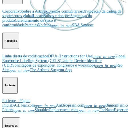
Corporativo
Sobre a Arthrex
Eventos comunitários
Divulgação da cadeia de
suprimentos global
Locais
Bolsas e doações
Segurança do
produto
Gerenciamento de risco e
conformidade
Patentes
Notícias
SBA Support
open_in_new
Recursos
Linha direta de codificação
eDFUs (Instructions for Use)
Global
open_in_new
Enterprise Labeling System (GELS)
Unique Device Identifier
(UDI)
Solicitações de exposições, congressos e workshops
Rep
open_in_new
Site
The Arthrex Surgeon App
open_in_new
Paciente
Paciente - Página
inicial
ACLTear.com
AnkleSprain.com
BunionPain.
open_in_new
open_in_new
Patient
ShoulderReplacement.com
TheNanoExperie
open_in_new
open_in_new
Empregos