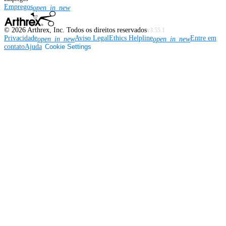
Empregos
open_in_new
©
2026
Arthrex, Inc. Todos os direitos reservados
v3.55.1
Privacidade
Aviso Legal
Ethics Helpline
Entre em
open_in_new
open_in_new
contato
Ajuda
Cookie Settings