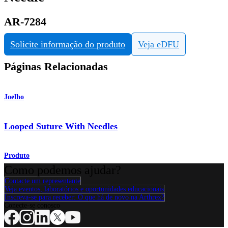
AR-7284
Solicite informação do produto
Veja eDFU
Páginas Relacionadas
Joelho
Looped Suture With Needles
Produto
Como podemos ajudar?
Contacte um representante
Veja eventos, laboratórios e oportunidades educacionais
Inscreva-se para receber: O que há de novo na Arthrex?
Conecte-se conosco