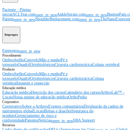
Paciente - Página
inicial
ACLTear.com
AnkleSprain.com
BunionPain.
open_in_new
open_in_new
Patient
ShoulderReplacement.com
TheNanoExperie
open_in_new
open_in_new
Empregos
Empregos
open_in_new
Procedimento
Ombro
Joelho
Cotovelo
Mão e punho
Pé e
tornozelo
Quadril
Ortobiológicos
Cirurgia cardiotorácica
Coluna vertebral
Producto
Ombro
Joelho
Cotovelo
Mão e punho
Pé e
tornozelo
Quadril
Ortobiológicos
Cirurgia cardiotorácica
Coluna
vertebral
Imagem e ressecção
Educação médica
Educação médica
Descrição dos cursos
Calendário dos cursos
ArthroLab™ -
Locais
Nossa equipe de educação médica
OrthoPedia
Corporativo
Corporativo
Sobre a Arthrex
Eventos comunitários
Divulgação da cadeia de
suprimentos global
Locais
Bolsas e doações
Segurança do
produto
Gerenciamento de risco e
conformidade
Patentes
Notícias
SBA Support
open_in_new
Recursos
Linha direta de codificação
eDFUs (Instructions for Use)
Global