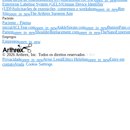
open_in_new
Enterprise Labeling System (GELS)
Unique Device Identifier
(UDI)
Solicitações de exposições, congressos e workshops
Rep
open_in_new
Site
The Arthrex Surgeon App
open_in_new
Paciente
Paciente - Página
inicial
ACLTear.com
AnkleSprain.com
BunionPain.
open_in_new
open_in_new
Patient
ShoulderReplacement.com
TheNanoExperie
open_in_new
open_in_new
Empregos
Empregos
open_in_new
©
2026
Arthrex, Inc. Todos os direitos reservados
v3.56.0
Privacidade
Aviso Legal
Ethics Helpline
Entre em
open_in_new
open_in_new
contato
Ajuda
Cookie Settings