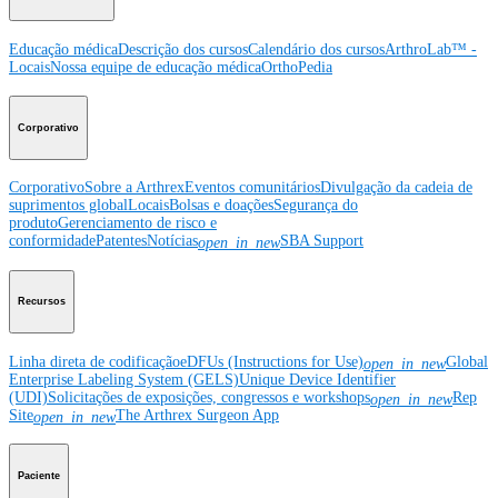
Educação médica
Descrição dos cursos
Calendário dos cursos
ArthroLab™ -
Locais
Nossa equipe de educação médica
OrthoPedia
Corporativo
Corporativo
Sobre a Arthrex
Eventos comunitários
Divulgação da cadeia de
suprimentos global
Locais
Bolsas e doações
Segurança do
produto
Gerenciamento de risco e
conformidade
Patentes
Notícias
SBA Support
open_in_new
Recursos
Linha direta de codificação
eDFUs (Instructions for Use)
Global
open_in_new
Enterprise Labeling System (GELS)
Unique Device Identifier
(UDI)
Solicitações de exposições, congressos e workshops
Rep
open_in_new
Site
The Arthrex Surgeon App
open_in_new
Paciente