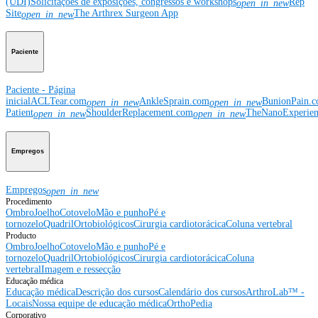
(UDI)
Solicitações de exposições, congressos e workshops
Rep
open_in_new
Site
The Arthrex Surgeon App
open_in_new
Paciente
Paciente - Página
inicial
ACLTear.com
AnkleSprain.com
BunionPain.
open_in_new
open_in_new
Patient
ShoulderReplacement.com
TheNanoExperie
open_in_new
open_in_new
Empregos
Empregos
open_in_new
Procedimento
Ombro
Joelho
Cotovelo
Mão e punho
Pé e
tornozelo
Quadril
Ortobiológicos
Cirurgia cardiotorácica
Coluna vertebral
Producto
Ombro
Joelho
Cotovelo
Mão e punho
Pé e
tornozelo
Quadril
Ortobiológicos
Cirurgia cardiotorácica
Coluna
vertebral
Imagem e ressecção
Educação médica
Educação médica
Descrição dos cursos
Calendário dos cursos
ArthroLab™ -
Locais
Nossa equipe de educação médica
OrthoPedia
Corporativo