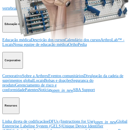
tornozelo
Quadril
Ortobiológicos
Cirurgia cardiotorácica
Coluna
vertebral
Imagem e ressecção
Educação médica
Educação médica
Descrição dos cursos
Calendário dos cursos
ArthroLab™ -
Locais
Nossa equipe de educação médica
OrthoPedia
Corporativo
Corporativo
Sobre a Arthrex
Eventos comunitários
Divulgação da cadeia de
suprimentos global
Locais
Bolsas e doações
Segurança do
produto
Gerenciamento de risco e
conformidade
Patentes
Notícias
SBA Support
open_in_new
Recursos
Linha direta de codificação
eDFUs (Instructions for Use)
Global
open_in_new
Enterprise Labeling System (GELS)
Unique Device Identifier