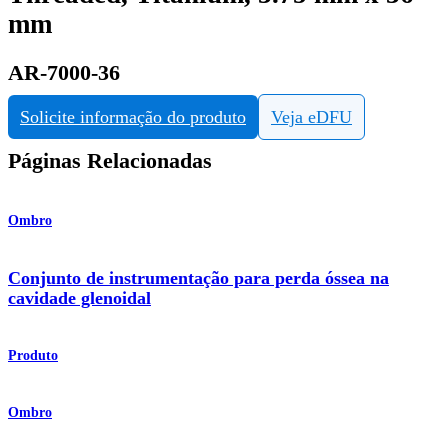
mm
AR-7000-36
Solicite informação do produto
Veja eDFU
Páginas Relacionadas
Ombro
Conjunto de instrumentação para perda óssea na
cavidade glenoidal
Produto
Ombro