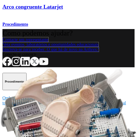
Arco congruente Latarjet
Procedimento
Como podemos ajudar?
Contacte um representante
Veja eventos, laboratórios e oportunidades educacionais
Inscreva-se para receber: O que há de novo na Arthrex?
Conecte-se conosco
Procedimento
Ombro
Joelho
Cotovelo
Mão e punho
Pé e
tornozelo
Quadril
Ortobiológicos
Cirurgia cardiotorácica
Coluna vertebral
Producto
Ombro
Joelho
Cotovelo
Mão e punho
Pé e