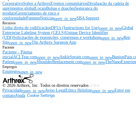
Corporativo
Sobre a Arthrex
Eventos comunitários
Divulgação da cadeia de
suprimentos global
Locais
Bolsas e doações
Segurança do
produto
Gerenciamento de risco e
conformidade
Patentes
Notícias
SBA Support
open_in_new
Recursos
Linha direta de codificação
eDFUs (Instructions for Use)
Global
open_in_new
Enterprise Labeling System (GELS)
Unique Device Identifier
(UDI)
Solicitações de exposições, congressos e workshops
Rep
open_in_new
Site
The Arthrex Surgeon App
open_in_new
Paciente
Paciente - Página
inicial
ACLTear.com
AnkleSprain.com
BunionPain.
open_in_new
open_in_new
Patient
ShoulderReplacement.com
TheNanoExperie
open_in_new
open_in_new
Empregos
Empregos
open_in_new
©
2026
Arthrex, Inc. Todos os direitos reservados
v3.56.0
Privacidade
Aviso Legal
Ethics Helpline
Entre em
open_in_new
open_in_new
contato
Ajuda
Cookie Settings