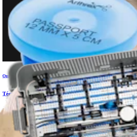
Ombro
Técnica CuffMend™ para manguito rotador
Procedimento