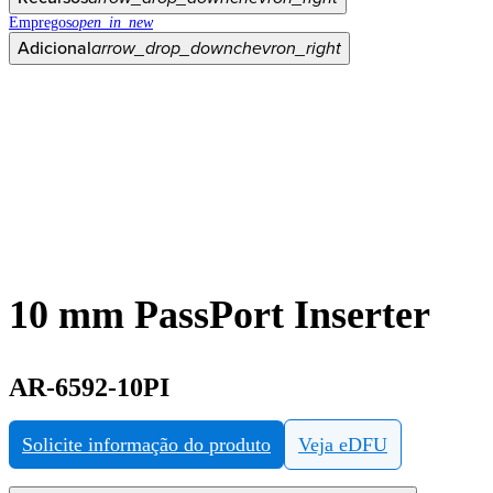
Empregos
open_in_new
Adicional
arrow_drop_down
chevron_right
10 mm PassPort Inserter
AR-6592-10PI
Solicite informação do produto
Veja eDFU