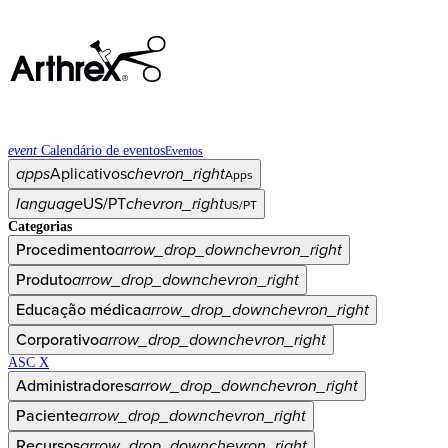
event
Calendário de eventos
Eventos
apps
Aplicativos
chevron_right
Apps
language
US/PT
chevron_right
US/PT
Categorias
Procedimento
arrow_drop_down
chevron_right
Produto
arrow_drop_down
chevron_right
Educação médica
arrow_drop_down
chevron_right
Corporativo
arrow_drop_down
chevron_right
ASC X
Administradores
arrow_drop_down
chevron_right
Paciente
arrow_drop_down
chevron_right
Recursos
arrow_drop_down
chevron_right