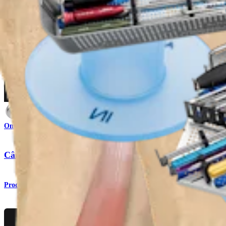
Ombro
Cânulas PassPort™ Button
Produto