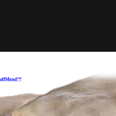
 CuffMend™