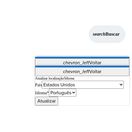
search
Buscar
chevron_left
Voltar
Aplicativos
chevron_left
Voltar
Vet Systems
OrthoPedia Patient
SAP
Atualizar localização/Idioma
País
Supplier Portal
Synergy Imaging & Resection
Idioma*
Atualizar