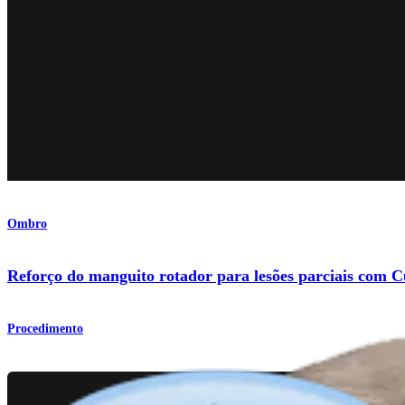
Ombro
Reforço do manguito rotador para lesões parciais com
Procedimento